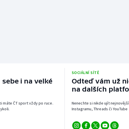
SOCIÁLNÍ SÍTĚ
 sebe i na velké
Odteď vám už nic
na dalších platf
izi máte ČT sport vždy po ruce.
Nenechte si nikde ujít nejnovější
ykoli.
Instagramu, Threads či YouTube 