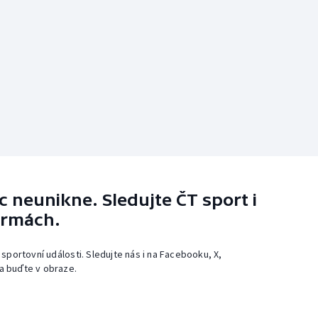
 neunikne. Sledujte ČT sport i
ormách.
 sportovní události. Sledujte nás i na Facebooku, X,
a buďte v obraze.