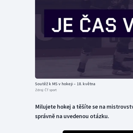
Curling
Dostihy
Florbal
Futsal
Golf
Gymnastika
Soutěž k MS v hokeji – 18. května
Zdroj:
ČT sport
Milujete hokej a těšíte se na mistrovs
správně na uvedenou otázku.