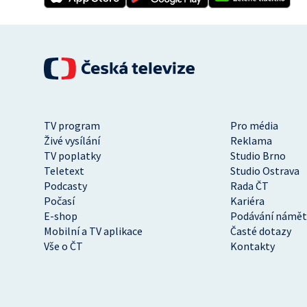
TV program
Pro média
Živé vysílání
Reklama
TV poplatky
Studio Brno
Teletext
Studio Ostrava
Podcasty
Rada ČT
Počasí
Kariéra
E-shop
Podávání námět
Mobilní a TV aplikace
Časté dotazy
Vše o ČT
Kontakty