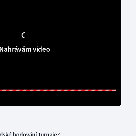
Nahrávám video
dské bodování turnaje?