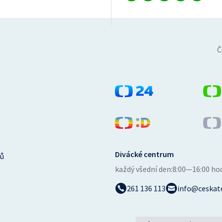
Č
Divácké centrum
ů
každý všední den:
8:00—16:00 ho
261 136 113
info@ceskate