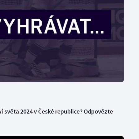
Moderní pětiboj
Triatlon
Motorsport
Veslování
Olympijské hry
Vodní slalom
Parasport
Volejbal
Plavání
Ostatní
Plážový volejbal
tví světa 2024 v České republice? Odpovězte