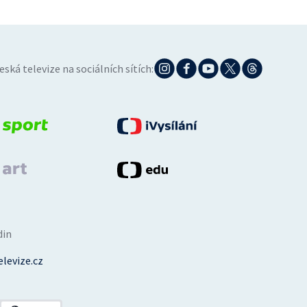
eská televize na sociálních sítích:
din
levize.cz