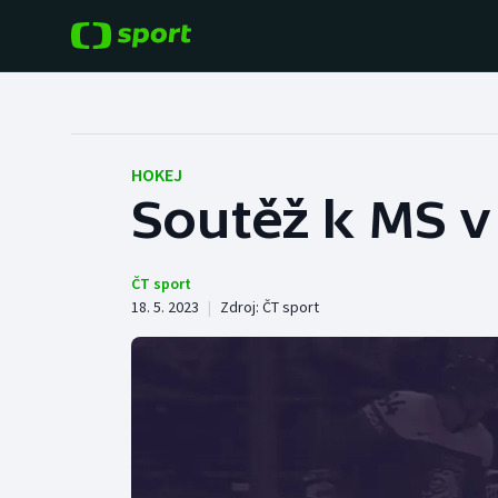
POPULÁRNÍ
DALŠÍ SPORTY
Fotbal
Americký fotbal
HOKEJ
Soutěž k MS v 
Hokej
Baseball a softbal
Tenis
Basketbal
ČT sport
18. 5. 2023
|
Zdroj:
ČT sport
Atletika
Biatlon
Cyklistika
Boby a skeleton
Box