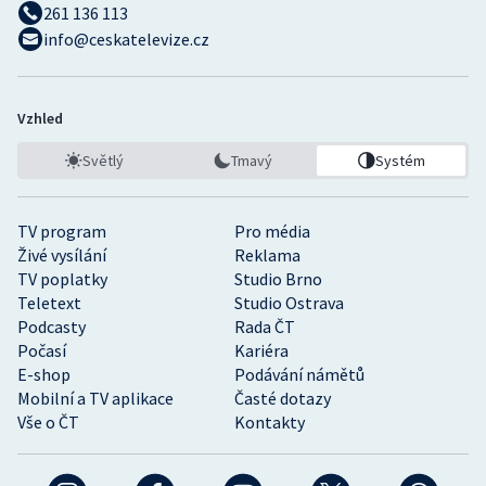
261 136 113
info@ceskatelevize.cz
Vzhled
Světlý
Tmavý
Systém
TV program
Pro média
Živé vysílání
Reklama
TV poplatky
Studio Brno
Teletext
Studio Ostrava
Podcasty
Rada ČT
Počasí
Kariéra
E-shop
Podávání námětů
Mobilní a TV aplikace
Časté dotazy
Vše o ČT
Kontakty