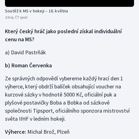
Soutěž k MS v hokeji – 16. května
Gymnastika
Zdroj:
ČT sport
Házená
Který český hráč jako poslední získal individuální
cenu na MS?
Jezdectví
a) David Pastrňák
Judo
b) Roman Červenka
Krasobruslení
Ze správných odpovědí vybereme každý hrací den 1
výherce, který obdrží balíček obsahující voucher na
Lezení
kurzové sázky v hodnotě 5000 Kč, oficiální puk a
plyšové postavičky Boba a Bobka od sázkové
Lyže a snowboard
společnosti Tipsport, oficiálního sponzora mistrovství
světa IIHF v ledním hokeji.
Moderní pětiboj
Výherce:
Michal Brož, Plzeň
Motorsport