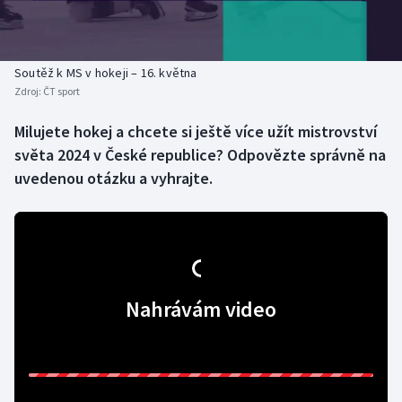
Baseball a softbal
Soutěže
Basketbal
Historické návraty
Soutěž k MS v hokeji – 16. května
Zdroj:
ČT sport
Biatlon
Aplikace ČT sport
Milujete hokej a chcete si ještě více užít mistrovství
Boby a skeleton
AZ kvíz
světa 2024 v České republice? Odpovězte správně na
uvedenou otázku a vyhrajte.
Box
Curling
Dostihy
Nahrávám video
Florbal
Futsal
Golf