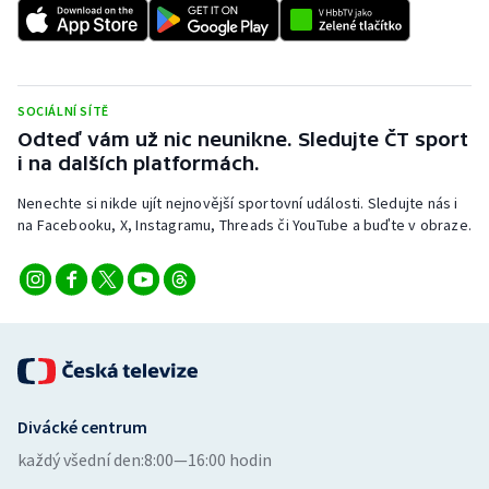
Stolní tenis
Triatlon
SOCIÁLNÍ SÍTĚ
Veslování
Odteď vám už nic neunikne. Sledujte ČT sport
i na dalších platformách.
Vodní slalom
Nenechte si nikde ujít nejnovější sportovní události. Sledujte nás i
Volejbal
na Facebooku, X, Instagramu, Threads či YouTube a buďte v obraze.
Ostatní
Divácké centrum
každý všední den:
8:00—16:00 hodin