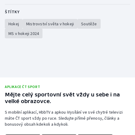
Olympijské hry
ŠTÍTKY
Parasport
Hokej
Mistrovství světa v hokeji
Soutěže
MS v hokeji 2024
Plavání
Plážový volejbal
Ragby
Rychlobruslení
APLIKACE ČT SPORT
Mějte celý sportovní svět vždy u sebe i na
Rychlostní kanoistika
velké obrazovce.
Short track
S mobilní aplikací, HbbTV a apkou iVysílání ve své chytré televizi
máte ČT sport vždy po ruce. Sledujte přímé přenosy, články a
bonusový obsah kdekoli a kdykoli.
Sportovní střelba