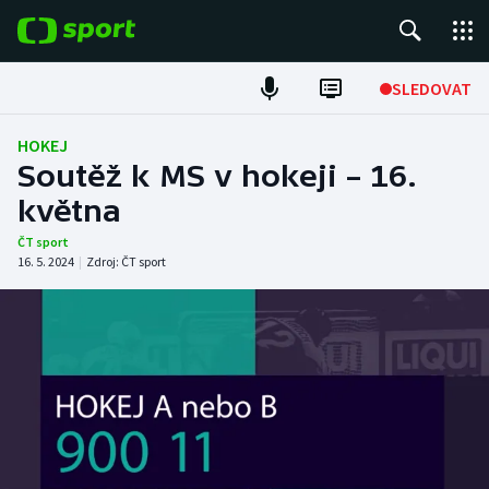
POPULÁRNÍ
SLEDOVAT
Fotbal
HOKEJ
Soutěž k MS v hokeji – 16.
Hokej
května
Tenis
ČT sport
16. 5. 2024
|
Zdroj:
ČT sport
Atletika
Cyklistika
DALŠÍ SPORTY
Americký fotbal
NEPŘEHLÉDNĚTE