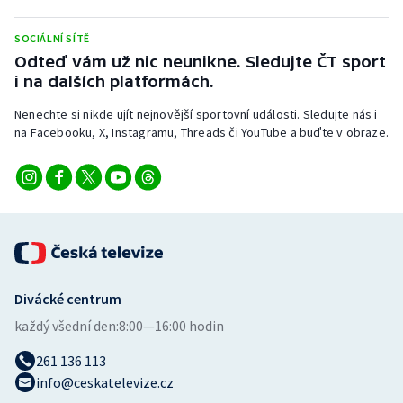
Olympijské hry
SOCIÁLNÍ SÍTĚ
Odteď vám už nic neunikne. Sledujte ČT sport
Parasport
i na dalších platformách.
Plavání
Nenechte si nikde ujít nejnovější sportovní události. Sledujte nás i
na Facebooku, X, Instagramu, Threads či YouTube a buďte v obraze.
Plážový volejbal
Ragby
Rychlobruslení
Rychlostní kanoistika
Divácké centrum
každý všední den:
8:00—16:00 hodin
Short track
261 136 113
Sportovní střelba
info@ceskatelevize.cz