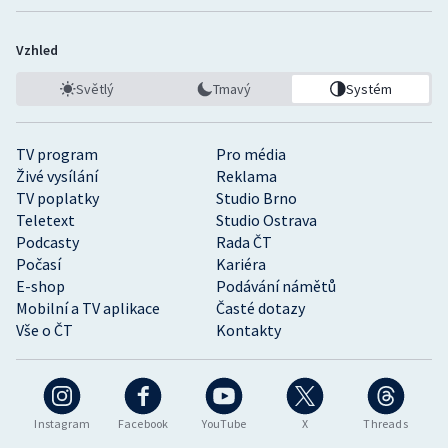
Stolní tenis
Vzhled
Triatlon
Světlý
Tmavý
Systém
Veslování
TV program
Pro média
Vodní slalom
Živé vysílání
Reklama
TV poplatky
Studio Brno
Volejbal
Teletext
Studio Ostrava
Podcasty
Rada ČT
Ostatní
Počasí
Kariéra
E-shop
Podávání námětů
Mobilní a TV aplikace
Časté dotazy
Vše o ČT
Kontakty
Instagram
Facebook
YouTube
X
Threads