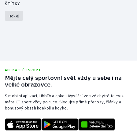
ŠTÍTKY
Gymnastika
Hokej
Házená
Jezdectví
Judo
APLIKACE ČT SPORT
Krasobruslení
Mějte celý sportovní svět vždy u sebe i na
velké obrazovce.
Lezení
S mobilní aplikací, HbbTV a apkou iVysílání ve své chytré televizi
máte ČT sport vždy po ruce. Sledujte přímé přenosy, články a
Lyže a snowboard
bonusový obsah kdekoli a kdykoli.
Moderní pětiboj
Motorsport