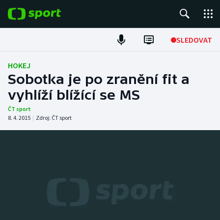
POPULÁRNÍ
SLEDOVAT
Fotbal
HOKEJ
Sobotka je po zranění fit a
Hokej
vyhlíží blížící se MS
Tenis
ČT sport
8. 4. 2015
|
Zdroj:
ČT sport
Atletika
Cyklistika
DALŠÍ SPORTY
Americký fotbal
NEPŘEHLÉDNĚTE