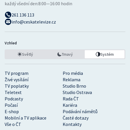
každý všední den:
8:00—16:00 hodin
261 136 113
info@ceskatelevize.cz
Vzhled
Světlý
Tmavý
Systém
TV program
Pro média
Živé vysílání
Reklama
TV poplatky
Studio Brno
Teletext
Studio Ostrava
Podcasty
Rada ČT
Počasí
Kariéra
E-shop
Podávání námětů
Mobilní a TV aplikace
Časté dotazy
Vše o ČT
Kontakty