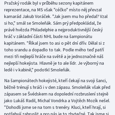
Pražský rodák byl v průběhu sezony kapitánem
Stolní tenis
reprezentace, na MS však "céčko" místo něj převzal
kamarád Jakub Voráček. "Jak jsem mu ho předal? Vzal
Triatlon
si ho," smál se Smoleňák. Sám prý předpokládal, že
Veslování
právě hvězda Philadelphie a nejproduktivnější český
hráč v základní části NHL bude na šampionátu
Vodní slalom
kapitánem. "Říkal jsem to asi o pět dní dřív. Dělal si z
toho srandu a dopadlo to tak. Podle mého teď patří
Volejbal
mezi tři nejlepší hráče na světě a je jednoznačně náš
nejlepší hokejista. Hlavně je to ale lídr. Je výborný na
Ostatní
ledě i v kabině," podotkl Smoleňák.
Na šampionátech hokejisté, kteří čekají na svoji šanci,
běžně trénují s hráči i v den zápasu. Smoleňák však před
zápasem se Švédskem na dopolední rozbruslení stejně
jako Lukáš Radil, Michal Vondrka a Vojtěch Mozík nešel.
"Dohodli jsme se na tom s trenéry. Kluci, kteří hrají, si
potřebují zabruslit a pro nás je to zbytečné. Tak jsme si