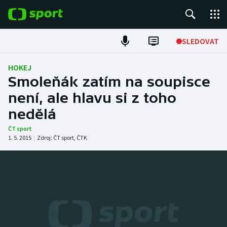
POPULÁRNÍ
SLEDOVAT
Fotbal
HOKEJ
Smoleňák zatím na soupisce
Hokej
není, ale hlavu si z toho
nedělá
Tenis
ČT sport
Atletika
1. 5. 2015
|
Zdroj:
ČT sport
,
ČTK
Cyklistika
DALŠÍ SPORTY
Americký fotbal
NEPŘEHLÉDNĚTE