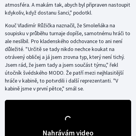
atmosféra. A makám tak, abych byl připraven nastoupit
kdykoliv, když dostanu šanci," podotkl.
Gymnastika
Kouč Vladimír Růžička naznačil, že Smoleňáka na
Házená
soupisku v průběhu turnaje dopíše, samotnému hráči to
ale neslíbil. Pro kladenského odchovance to ani není
Jezdectví
důležité. "Určitě se tady nikdo nechce koukat na
otrávený obličej a já jsem zrovna typ, který není tichý.
Judo
Jsem rád, že jsem tady a jsem součást týmu," řekl
útočník švédského MODO. Že patří mezi nejhlasitější
Krasobruslení
hráče v kabině, to potvrdili i další reprezentanti. "V
Lezení
kabině jsme v první pětce," smál se.
Lyže a snowboard
Moderní pětiboj
Motorsport
Nahrávám video