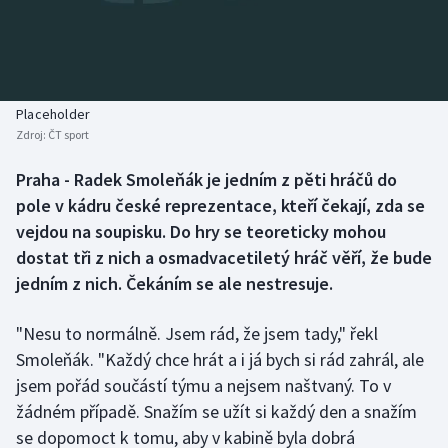
Baseball a softbal
Soutěže
Basketbal
Historické návraty
Biatlon
Aplikace ČT sport
Placeholder
Zdroj:
ČT sport
Boby a skeleton
AZ kvíz
Praha - Radek Smoleňák je jedním z pěti hráčů do
pole v kádru české reprezentace, kteří čekají, zda se
Box
vejdou na soupisku. Do hry se teoreticky mohou
Curling
dostat tři z nich a osmadvacetiletý hráč věří, že bude
jedním z nich. Čekáním se ale nestresuje.
Dostihy
"Nesu to normálně. Jsem rád, že jsem tady," řekl
Florbal
Smoleňák. "Každý chce hrát a i já bych si rád zahrál, ale
jsem pořád součástí týmu a nejsem naštvaný. To v
Futsal
žádném případě. Snažím se užít si každý den a snažím
se dopomoct k tomu, aby v kabině byla dobrá
Golf