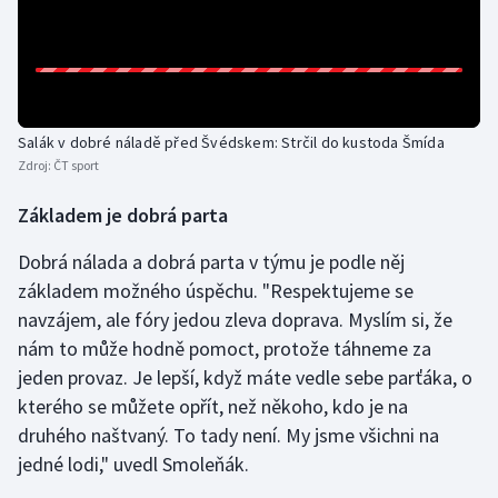
Olympijské hry
Parasport
Plavání
Salák v dobré náladě před Švédskem: Strčil do kustoda Šmída
Zdroj:
ČT sport
Plážový volejbal
Základem je dobrá parta
Ragby
Dobrá nálada a dobrá parta v týmu je podle něj
základem možného úspěchu. "Respektujeme se
Rychlobruslení
navzájem, ale fóry jedou zleva doprava. Myslím si, že
nám to může hodně pomoct, protože táhneme za
Rychlostní kanoistika
jeden provaz. Je lepší, když máte vedle sebe parťáka, o
kterého se můžete opřít, než někoho, kdo je na
Short track
druhého naštvaný. To tady není. My jsme všichni na
Sportovní střelba
jedné lodi," uvedl Smoleňák.