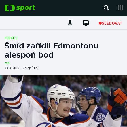
POPULÁRNÍ
SLEDOVAT
Fotbal
HOKEJ
Šmíd zařídil Edmontonu
Hokej
alespoň bod
Tenis
roh
23. 3. 2012
|
Zdroj:
ČTK
Atletika
Cyklistika
DALŠÍ SPORTY
Americký fotbal
NEPŘEHLÉDNĚTE