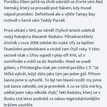
Porážku Oilers ještě na chvíli odvrátil ve čtvrté sérii Aleš
Hemský, který se prosadil pod tlakem, kdy musel
Gymnastika
nájezd proměnit. Definitivně ale o výhře Tampy Bay
rozhodl v šesté sérii Teddy Purcell.
Házená
První utkání v NHL po téměř čtyřech letech odehrál
Jezdectví
ruský hokejista Alexandr Radulov. Pětadvacetiletý
útočník v roce 2008 odešel do ruské Ufy za lepšími
Judo
finančními podmínkami a strávil tam čtyři roky. V této
sezoně však s Ufou vypadl v play-off KHL už v
Krasobruslení
osmifinále a vrátil se do Nashvillu. Hned se uvedl
gólem, v Pittsburghu však jen zmírnil porážku 1:5. "Je
Lezení
těžké vyhrát, když dáte jako tým jen jeden gól. Přitom
šance jsme si vytvořili. To byl ten hlavní rozdíl: my jsme
Lyže a snowboard
své šance zahodili, oni je proměnili. A co se týče mé hry,
Moderní pětiboj
udělal jsem taky několik chyb," řekl Radulov, který se v
Rusku stal letos podruhé za sebou nejproduktivnějším
Motorsport
hráčem soutěže.