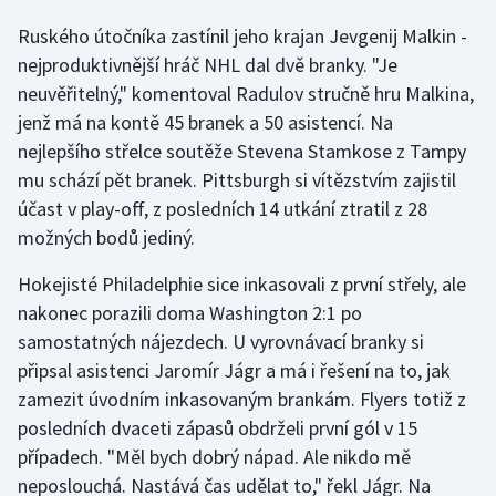
Olympijské hry
Ruského útočníka zastínil jeho krajan Jevgenij Malkin -
nejproduktivnější hráč NHL dal dvě branky. "Je
Parasport
neuvěřitelný," komentoval Radulov stručně hru Malkina,
jenž má na kontě 45 branek a 50 asistencí. Na
Plavání
nejlepšího střelce soutěže Stevena Stamkose z Tampy
mu schází pět branek. Pittsburgh si vítězstvím zajistil
Plážový volejbal
účast v play-off, z posledních 14 utkání ztratil z 28
možných bodů jediný.
Ragby
Hokejisté Philadelphie sice inkasovali z první střely, ale
Rychlobruslení
nakonec porazili doma Washington 2:1 po
samostatných nájezdech. U vyrovnávací branky si
Rychlostní kanoistika
připsal asistenci Jaromír Jágr a má i řešení na to, jak
zamezit úvodním inkasovaným brankám. Flyers totiž z
Short track
posledních dvaceti zápasů obdrželi první gól v 15
případech. "Měl bych dobrý nápad. Ale nikdo mě
Sportovní střelba
neposlouchá. Nastává čas udělat to," řekl Jágr. Na