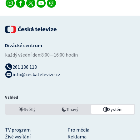
Divácké centrum
každý všední den:
8:00—16:00 hodin
261 136 113
info@ceskatelevize.cz
Vzhled
Světlý
Tmavý
Systém
TV program
Pro média
Živé vysílání
Reklama