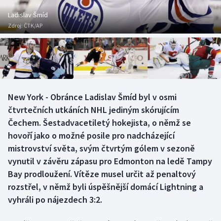
Baseball a softbal
Soutěže
Ladislav Šmíd
Zdroj:
ČTK/AP
Basketbal
Historické návraty
Biatlon
Aplikace ČT sport
Boby a skeleton
AZ kvíz
New York - Obránce Ladislav Šmíd byl v osmi
Box
čtvrtečních utkáních NHL jediným skórujícím
Čechem. Šestadvacetiletý hokejista, o němž se
Curling
hovoří jako o možné posile pro nadcházející
mistrovství světa, svým čtvrtým gólem v sezoně
Dostihy
vynutil v závěru zápasu pro Edmonton na ledě Tampy
Florbal
Bay prodloužení. Vítěze musel určit až penaltový
rozstřel, v němž byli úspěšnější domácí Lightning a
Futsal
vyhráli po nájezdech 3:2.
Golf