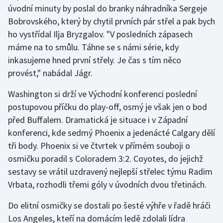
Stolní tenis
úvodní minuty by poslal do branky náhradníka Sergeje
Bobrovského, který by chytil prvních pár střel a pak bych
Triatlon
ho vystřídal Ilja Bryzgalov. "V posledních zápasech
máme na to smůlu. Táhne se s námi série, kdy
Veslování
inkasujeme hned první střely. Je čas s tím něco
provést," nabádal Jágr.
Vodní slalom
Washington si drží ve Východní konferenci poslední
Volejbal
postupovou příčku do play-off, osmý je však jen o bod
před Buffalem. Dramatická je situace i v Západní
Ostatní
konferenci, kde sedmý Phoenix a jedenácté Calgary dělí
tři body. Phoenix si ve čtvrtek v přímém souboji o
osmičku poradil s Coloradem 3:2. Coyotes, do jejichž
sestavy se vrátil uzdravený nejlepší střelec týmu Radim
Vrbata, rozhodli třemi góly v úvodních dvou třetinách.
Do elitní osmičky se dostali po šesté výhře v řadě hráči
Los Angeles, kteří na domácím ledě zdolali lídra