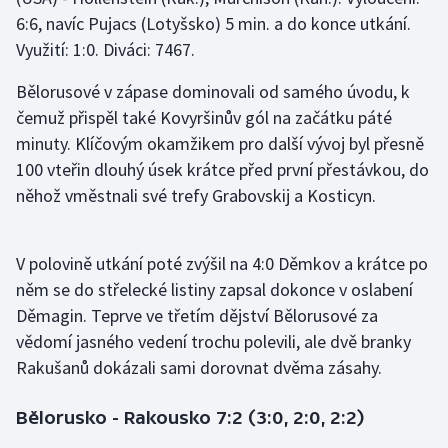
Stolní tenis
6:6, navíc Pujacs (Lotyšsko) 5 min. a do konce utkání.
Využití: 1:0. Diváci: 7467.
Triatlon
Bělorusové v zápase dominovali od samého úvodu, k
Veslování
čemuž přispěl také Kovyršinův gól na začátku páté
minuty. Klíčovým okamžikem pro další vývoj byl přesně
Vodní slalom
100 vteřin dlouhý úsek krátce před první přestávkou, do
něhož vměstnali své trefy Grabovskij a Kosticyn.
Volejbal
Ostatní
V polovině utkání poté zvýšil na 4:0 Děmkov a krátce po
něm se do střelecké listiny zapsal dokonce v oslabení
Děmagin. Teprve ve třetím dějství Bělorusové za
vědomí jasného vedení trochu polevili, ale dvě branky
Rakušanů dokázali sami dorovnat dvěma zásahy.
Bělorusko - Rakousko 7:2 (3:0, 2:0, 2:2)