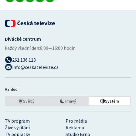
Divácké centrum
každý všední den:
8:00—16:00 hodin
261 136 113
info@ceskatelevize.cz
Vzhled
Světlý
Tmavý
Systém
TV program
Pro média
Živé vysílání
Reklama
TV poplatky
Studio Brno