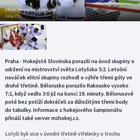
Baseball a softbal
Soutěže
Utkání Slovinsko - Lotyšsko
Zdroj:
ČTK
Basketbal
Historické návraty
Biatlon
Aplikace ČT sport
Boby a skeleton
AZ kvíz
Praha - Hokejisté Slovinska porazili na úvod skupiny o
Box
udržení na mistrovství světa Lotyšsko 5:2. Letošní
nováček elitní skupiny rozhodl o výhře třemi góly ve
Curling
druhé třetině. Bělorusko porazilo Rakousko vysoko
7:2, když vedlo 3:0 již na konci 19. minuty. Bělorusové
Dostihy
poté bez potíží dokráčeli za důležitými třemi body
Florbal
do tabulky. Informace z hokejového šampionátu
přináší také server mshokej.cz.
Futsal
Lotyši byli sice v úvodní třetině střelecky o trochu
Golf