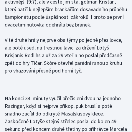
aktivnější (9:7), ale v cestě jim stál gólman Kristan,
který patří k nejlepším brankářům dosavadního průběhu
Gymnastika
šampionátu podle úspěšnosti zákroků. I proto se první
dvacetiminutovka odehrála bez branek.
Házená
V té druhé hrály nejprve oba týmy po jedné přesilovce,
Jezdectví
ale poté usedl na trestnou lavici za držení Lotyš
Krisjanis Redlihs a už za 29 vteřin ho poslal předčasně
Judo
zpět do hry Tičar. Skóre otevřel parádní ranou z kruhu
Krasobruslení
pro vhazování přesně pod horní tyč.
Lezení
Na konci 34. minuty využil přečíslení dvou na jednoho
Lyže a snowboard
Razingar, když si nejprve přikopl puk bruslí a poté
Moderní pětiboj
snadno zacílil do odkryté Masalskisovy klece.
Zaskočené Lotyše stejný střelec poslal do kolen 49
Motorsport
sekund před koncem druhé třetiny po přihrávce Marcela