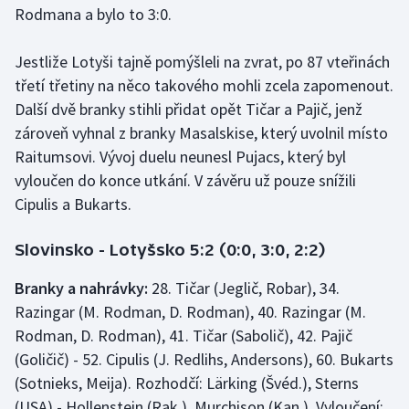
Rodmana a bylo to 3:0.
Olympijské hry
Jestliže Lotyši tajně pomýšleli na zvrat, po 87 vteřinách
Parasport
třetí třetiny na něco takového mohli zcela zapomenout.
Další dvě branky stihli přidat opět Tičar a Pajič, jenž
Plavání
zároveň vyhnal z branky Masalskise, který uvolnil místo
Raitumsovi. Vývoj duelu neunesl Pujacs, který byl
Plážový volejbal
vyloučen do konce utkání. V závěru už pouze snížili
Ragby
Cipulis a Bukarts.
Rychlobruslení
Slovinsko - Lotyšsko 5:2 (0:0, 3:0, 2:2)
Branky a nahrávky:
28. Tičar (Jeglič, Robar), 34.
Rychlostní kanoistika
Razingar (M. Rodman, D. Rodman), 40. Razingar (M.
Short track
Rodman, D. Rodman), 41. Tičar (Sabolič), 42. Pajič
(Goličič) - 52. Cipulis (J. Redlihs, Andersons), 60. Bukarts
Sportovní střelba
(Sotnieks, Meija). Rozhodčí: Lärking (Švéd.), Sterns
(USA) - Hollenstein (Rak.), Murchison (Kan.). Vyloučení: