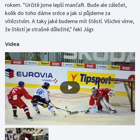
rokem. "Určitě jsme lepší mančaft. Bude ale záležet,
Olympijské hry
kolik do toho dáme srdce a jak si půjdeme za
vítězstvím. A taky jaké budeme mít štěstí. Všichni víme,
Parasport
že štěstí je strašně důležité," řekl Jágr.
Plavání
Videa
Plážový volejbal
Ragby
Rychlobruslení
Rychlostní kanoistika
Short track
Sportovní střelba