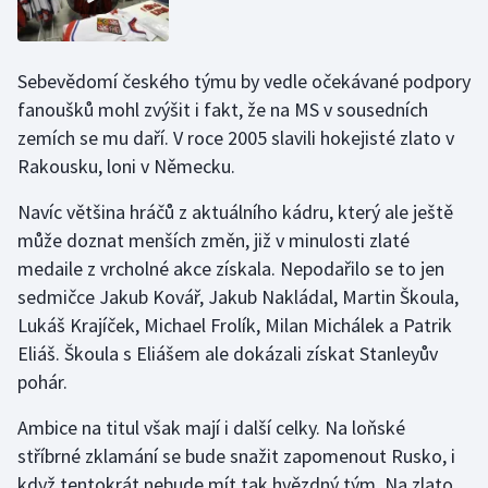
Stolní tenis
Triatlon
Sebevědomí českého týmu by vedle očekávané podpory
fanoušků mohl zvýšit i fakt, že na MS v sousedních
Veslování
zemích se mu daří. V roce 2005 slavili hokejisté zlato v
Rakousku, loni v Německu.
Vodní slalom
Navíc většina hráčů z aktuálního kádru, který ale ještě
Volejbal
může doznat menších změn, již v minulosti zlaté
medaile z vrcholné akce získala. Nepodařilo se to jen
Ostatní
sedmičce Jakub Kovář, Jakub Nakládal, Martin Škoula,
Lukáš Krajíček, Michael Frolík, Milan Michálek a Patrik
Eliáš. Škoula s Eliášem ale dokázali získat Stanleyův
pohár.
Ambice na titul však mají i další celky. Na loňské
stříbrné zklamání se bude snažit zapomenout Rusko, i
když tentokrát nebude mít tak hvězdný tým. Na zlato