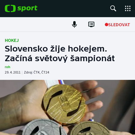
POPULÁRNÍ
SLEDOVAT
Fotbal
HOKEJ
Slovensko žije hokejem.
Hokej
Začíná světový šampionát
Tenis
roh
29. 4. 2011
|
Zdroj:
ČTK
,
ČT24
Atletika
Cyklistika
DALŠÍ SPORTY
Americký fotbal
NEPŘEHLÉDNĚTE