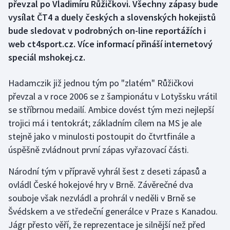
převzal po Vladimíru Růžičkovi. Všechny zápasy bude
vysílat ČT4 a duely českých a slovenských hokejistů
Gymnastika
bude sledovat v podrobných on-line reportážích i
web ct4sport.cz. Více informací přináší internetový
Házená
speciál mshokej.cz.
Jezdectví
Hadamczik již jednou tým po "zlatém" Růžičkovi
převzal a v roce 2006 se z šampionátu v Lotyšsku vrátil
Judo
se stříbrnou medailí. Ambice dovést tým mezi nejlepší
Krasobruslení
trojici má i tentokrát; základním cílem na MS je ale
stejně jako v minulosti postoupit do čtvrtfinále a
Lezení
úspěšně zvládnout první zápas vyřazovací části.
Národní tým v přípravě vyhrál šest z deseti zápasů a
Lyže a snowboard
ovládl České hokejové hry v Brně. Závěrečné dva
Moderní pětiboj
souboje však nezvládl a prohrál v neděli v Brně se
Švédskem a ve středeční generálce v Praze s Kanadou.
Motorsport
Jágr přesto věří, že reprezentace je silnější než před