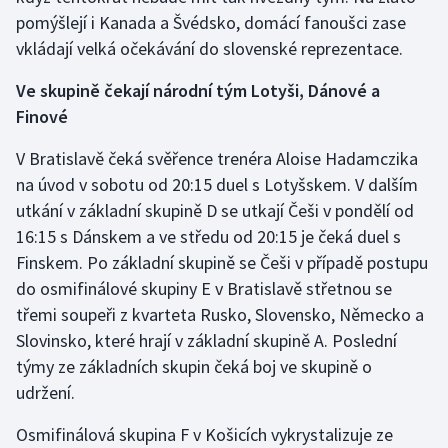
pomýšlejí i Kanada a Švédsko, domácí fanoušci zase
vkládají velká očekávání do slovenské reprezentace.
Ve skupině čekají národní tým Lotyši, Dánové a
Finové
V Bratislavě čeká svěřence trenéra Aloise Hadamczika
na úvod v sobotu od 20:15 duel s Lotyšskem. V dalším
utkání v základní skupině D se utkají Češi v pondělí od
16:15 s Dánskem a ve středu od 20:15 je čeká duel s
Finskem. Po základní skupině se Češi v případě postupu
do osmifinálové skupiny E v Bratislavě střetnou se
třemi soupeři z kvarteta Rusko, Slovensko, Německo a
Slovinsko, které hrají v základní skupině A. Poslední
týmy ze základních skupin čeká boj ve skupině o
udržení.
Osmifinálová skupina F v Košicích vykrystalizuje ze