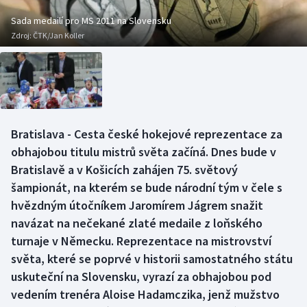
Baseball a softbal
Soutěže
Sada medailí pro MS 2011 na Slovensku
Zdroj:
ČTK/Jan Koller
Basketbal
Historické návraty
Biatlon
Aplikace ČT sport
Boby a skeleton
AZ kvíz
Bratislava - Cesta české hokejové reprezentace za
Box
obhajobou titulu mistrů světa začíná. Dnes bude v
Bratislavě a v Košicích zahájen 75. světový
Curling
šampionát, na kterém se bude národní tým v čele s
hvězdným útočníkem Jaromírem Jágrem snažit
Dostihy
navázat na nečekané zlaté medaile z loňského
Florbal
turnaje v Německu. Reprezentace na mistrovství
světa, které se poprvé v historii samostatného státu
Futsal
uskuteční na Slovensku, vyrazí za obhajobou pod
vedením trenéra Aloise Hadamczika, jenž mužstvo
Golf