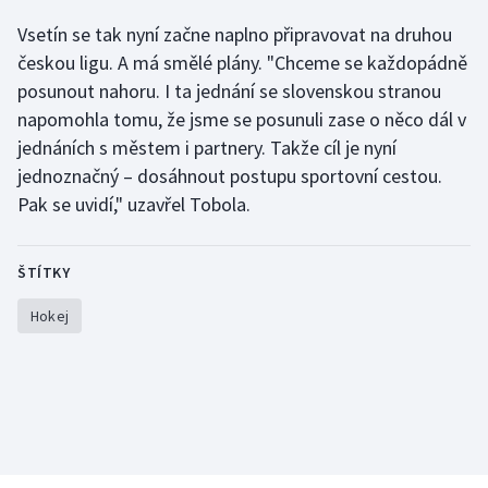
Stolní tenis
Vsetín se tak nyní začne naplno připravovat na druhou
českou ligu. A má smělé plány. "Chceme se každopádně
Triatlon
posunout nahoru. I ta jednání se slovenskou stranou
napomohla tomu, že jsme se posunuli zase o něco dál v
Veslování
jednáních s městem i partnery. Takže cíl je nyní
Vodní slalom
jednoznačný – dosáhnout postupu sportovní cestou.
Pak se uvidí," uzavřel Tobola.
Volejbal
ŠTÍTKY
Ostatní
Hokej