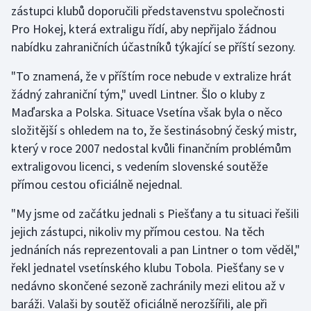
zástupci klubů doporučili představenstvu společnosti
Pro Hokej, která extraligu řídí, aby nepřijalo žádnou
Gymnastika
nabídku zahraničních účastníků týkající se příští sezony.
Házená
"To znamená, že v příštím roce nebude v extralize hrát
žádný zahraniční tým," uvedl Lintner. Šlo o kluby z
Jezdectví
Maďarska a Polska. Situace Vsetína však byla o něco
složitější s ohledem na to, že šestinásobný český mistr,
Judo
který v roce 2007 nedostal kvůli finančním problémům
extraligovou licenci, s vedením slovenské soutěže
Krasobruslení
přímou cestou oficiálně nejednal.
Lezení
"My jsme od začátku jednali s Piešťany a tu situaci řešili
jejich zástupci, nikoliv my přímou cestou. Na těch
Lyže a snowboard
jednáních nás reprezentovali a pan Lintner o tom věděl,"
Moderní pětiboj
řekl jednatel vsetínského klubu Tobola. Piešťany se v
nedávno skončené sezoně zachránily mezi elitou až v
Motorsport
baráži. Valaši by soutěž oficiálně nerozšířili, ale při