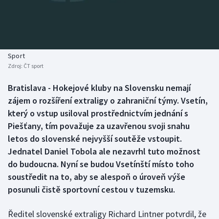
Baseball a softbal
Soutěže
Basketbal
Historické návraty
Biatlon
Aplikace ČT sport
Sport
Zdroj:
ČT sport
Boby a skeleton
AZ kvíz
Bratislava - Hokejové kluby na Slovensku nemají
zájem o rozšíření extraligy o zahraniční týmy. Vsetín,
Box
který o vstup usiloval prostřednictvím jednání s
Curling
Piešťany, tím považuje za uzavřenou svoji snahu
letos do slovenské nejvyšší soutěže vstoupit.
Dostihy
Jednatel Daniel Tobola ale nezavrhl tuto možnost
do budoucna. Nyní se budou Vsetínští místo toho
Florbal
soustředit na to, aby se alespoň o úroveň výše
posunuli čistě sportovní cestou v tuzemsku.
Futsal
Ředitel slovenské extraligy Richard Lintner potvrdil, že
Golf