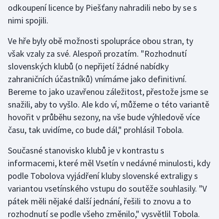
odkoupení licence by Piešťany nahradili nebo by se s
Olympijské hry
nimi spojili.
Parasport
Ve hře byly obě možnosti spolupráce obou stran, ty
však vzaly za své. Alespoň prozatím. "Rozhodnutí
Plavání
slovenských klubů (o nepřijetí žádné nabídky
zahraničních účastníků) vnímáme jako definitivní.
Plážový volejbal
Bereme to jako uzavřenou záležitost, přestože jsme se
snažili, aby to vyšlo. Ale kdo ví, můžeme o této variantě
Ragby
hovořit v průběhu sezony, na vše bude výhledově více
času, tak uvidíme, co bude dál," prohlásil Tobola.
Rychlobruslení
Současné stanovisko klubů je v kontrastu s
Rychlostní kanoistika
informacemi, které měl Vsetín v nedávné minulosti, kdy
podle Tobolova vyjádření kluby slovenské extraligy s
Short track
variantou vsetínského vstupu do soutěže souhlasily. "V
pátek měli nějaké další jednání, řešili to znovu a to
Sportovní střelba
rozhodnutí se podle všeho změnilo," vysvětlil Tobola.