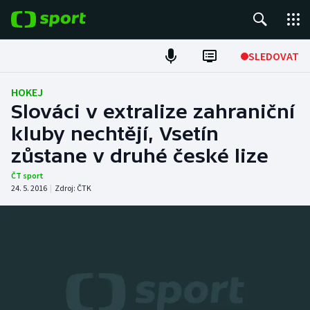
POPULÁRNÍ
SLEDOVAT
Fotbal
HOKEJ
Slováci v extralize zahraniční
Hokej
kluby nechtějí, Vsetín
zůstane v druhé české lize
Tenis
ČT sport
Atletika
24. 5. 2016
|
Zdroj:
ČTK
Cyklistika
DALŠÍ SPORTY
Americký fotbal
NEPŘEHLÉDNĚTE