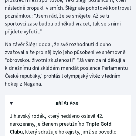
následně propukli v smích. Šlégr ale pohotově kontroval
Olympijské hry
poznámkou: "Jsem rád, že se smějete. Až se ti
sportovci zase budou odněkud vracet, tak se s nimi
Parasport
přijdete vyfotit."
Plavání
Na závěr Šlégr dodal, že své rozhodnutí dlouho
zvažoval a že pro něj bylo jeho působení ve sněmovně
Plážový volejbal
"obrovskou životní zkušeností". "Já vám za ni děkuji a
k dnešnímu dni skládám mandát poslance Parlamentu
Ragby
České republiky," prohlásil olympijský vítěz v ledním
Rychlobruslení
hokeji z Nagana.
Rychlostní kanoistika
JIŘÍ ŠLÉGR
Short track
Jihlavský rodák, který nedávno oslavil 42.
narozeniny, je členem prestižního
Triple Gold
Sportovní střelba
Clubu
, který sdružuje hokejisty, jimž se povedlo