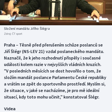
Baseball a softbal
Soutěže
Basketbal
Historické návraty
Biatlon
Aplikace ČT sport
Složení mandátu Jiřího Šlégra
Zdroj:
ČT sport
Boby a skeleton
AZ kvíz
Praha – Těsně před přerušením schůze poslanců se
Jiří Šlégr (NS-LEV 21) vzdal poslaneckého mandátu.
Box
Naznačil, že k jeho rozhodnutí přispěly i současné
Curling
události kolem razie v nejvyšších vládních kruzích.
"V posledních měsících se dost hovořilo o tom, že
Dostihy
složím mandát poslance Parlamentu České republiky
a vrátím se zpět do sportovního prostředí. Myslím si,
Florbal
že situace, v jaké se nacházíme, je pro mě ideální
situací, kdy toto mohu učinit," konstatoval Šlégr.
Futsal
Videa
Golf