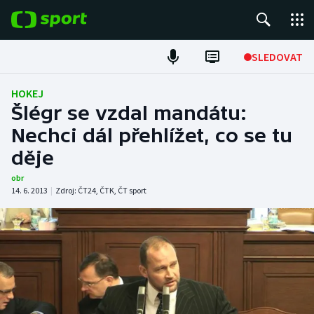
POPULÁRNÍ
SLEDOVAT
Fotbal
HOKEJ
Šlégr se vzdal mandátu:
Hokej
Nechci dál přehlížet, co se tu
děje
Tenis
obr
Atletika
14. 6. 2013
|
Zdroj:
ČT24
,
ČTK
,
ČT sport
Cyklistika
DALŠÍ SPORTY
Americký fotbal
NEPŘEHLÉDNĚTE