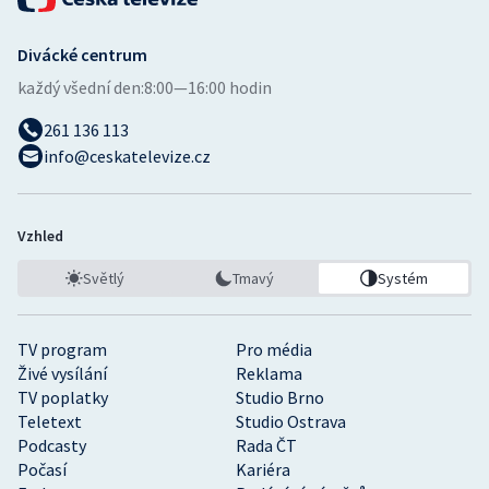
Divácké centrum
každý všední den:
8:00—16:00 hodin
261 136 113
info@ceskatelevize.cz
Vzhled
Světlý
Tmavý
Systém
TV program
Pro média
Živé vysílání
Reklama
TV poplatky
Studio Brno
Teletext
Studio Ostrava
Podcasty
Rada ČT
Počasí
Kariéra