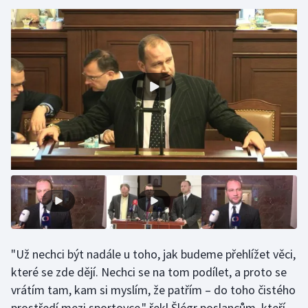
Gymnastika
Házená
Jezdectví
Judo
Krasobruslení
Lezení
Lyže a snowboard
"Už nechci být nadále u toho, jak budeme přehlížet věci,
Moderní pětiboj
které se zde dějí. Nechci se na tom podílet, a proto se
vrátím tam, kam si myslím, že patřím – do toho čistého
Motorsport
prostředí mezi sportovce," řekl Šlégr poslancům, kteří