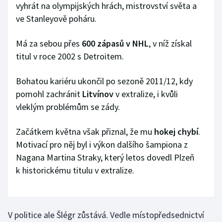
vyhrát na olympijských hrách, mistrovství světa a
Stolní tenis
ve Stanleyově poháru.
Triatlon
Má za sebou přes
600 zápasů v NHL
, v níž získal
Veslování
titul v roce 2002 s Detroitem.
Vodní slalom
Bohatou kariéru ukončil po sezoně 2011/12, kdy
pomohl zachránit
Litvínov
v extralize, i kvůli
Volejbal
vleklým problémům se zády.
Ostatní
Začátkem května však přiznal, že mu
hokej chybí
.
Motivací pro něj byl i výkon dalšího šampiona z
Nagana Martina Straky, který letos dovedl Plzeň
k historickému titulu v extralize.
V politice ale Šlégr zůstává. Vedle místopředsednictví