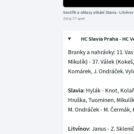
Sestřih a ohlasy utkání Slavia - Litvínov
Zdroj:
ČT sport
HC Slavia Praha - HC Ver
Branky a nahrávky: 11. Vas
Mikulík) - 37. Válek (Kokeš
Komárek, J. Ondráček. Vylouč
Slavia:
Hylák - Knot, Kolaří
Hruška, Tuominen, Mikulík 
M. Ondráček - M. Čermák, 
Litvínov:
Janus - Z. Sklenič