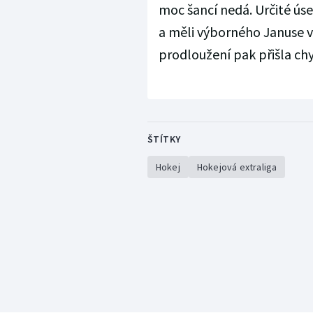
moc šancí nedá. Určité úse
a měli výborného Januse v 
prodloužení pak přišla chy
ŠTÍTKY
Hokej
Hokejová extraliga