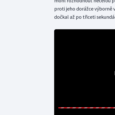
mohl rozhodnout necelou pů
proti jeho dorážce výborně v
dočkal až po třiceti sekundá