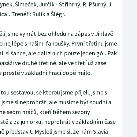
nek, Šimeček, Jurčík - Stříbrný, R. Pšurný, J.
al. Trenéři: Rulík a Šlégr.
li jsme vyhrát bez ohledu na zápas v Jihlavě
co nejlépe s našimi fanoušky. První třetinu jsme
li si šance, ale dali z nich pouze jeden gól. Pak
sáži ve druhé třetině, ale ve třetí už zase
le prostě v základní hrací době málo."
tou sestavou, se kterou jsme přijeli, jsme s
 jsme si neprohrát, ale musíme být soudní a
jsme sedm hráčů, kteří během sezony
stě a za juniorku, neprohrát v základním čase
ně představit. Mysleli jsme si, že nám Slavia