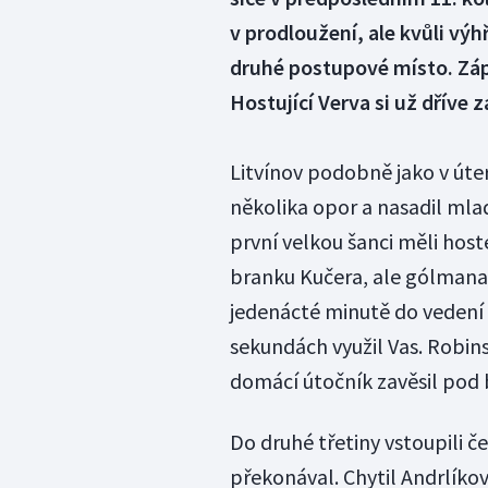
v prodloužení, ale kvůli výhř
druhé postupové místo. Záp
Hostující Verva si už dříve za
Litvínov podobně jako v úte
několika opor a nasadil mladí
první velkou šanci měli hos
branku Kučera, ale gólmana
jedenácté minutě do vedení 
sekundách využil Vas. Robin
domácí útočník zavěsil pod 
Do druhé třetiny vstoupili č
překonával. Chytil Andrlíkovu