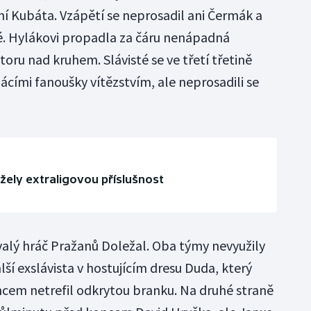
í Kubáta. Vzápětí se neprosadil ani Čermák a
sté. Hylákovi propadla za čáru nenápadná
toru nad kruhem. Slávisté se ve třetí třetině
ácími fanoušky vítězstvím, ale neprosadili se
ržely extraligovou příslušnost
valý hráč Pražanů Doležal. Oba týmy nevyužily
lší exslávista v hostujícím dresu Duda, který
ncem netrefil odkrytou branku. Na druhé straně