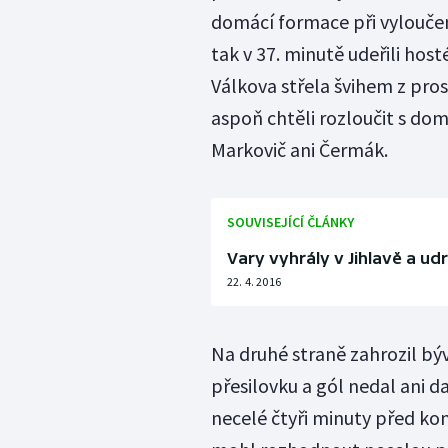
domácí formace při vyloučen
tak v 37. minutě udeřili ho
Válkova střela švihem z pros
aspoň chtěli rozloučit s dom
Markovič ani Čermák.
SOUVISEJÍCÍ ČLÁNKY
Vary vyhrály v Jihlavě a ud
22. 4. 2016
Na druhé straně zahrozil bý
přesilovku a gól nedal ani da
necelé čtyři minuty před ko