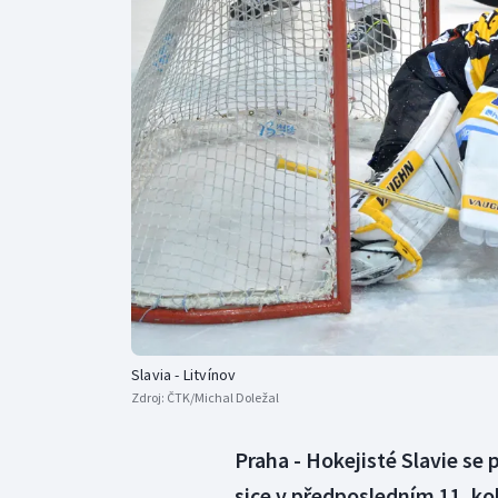
Curling
Dostihy
Florbal
Futsal
Golf
Gymnastika
Slavia - Litvínov
Zdroj:
ČTK/Michal Doležal
Praha - Hokejisté Slavie se 
sice v předposledním 11. kol