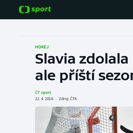
POPULÁRNÍ
DALŠÍ SPORTY
Fotbal
Americký fotbal
HOKEJ
Slavia zdolala
Hokej
Baseball a softbal
ale příští sezo
Tenis
Basketbal
Atletika
Biatlon
ČT sport
22. 4. 2016
|
Zdroj:
ČTK
Cyklistika
Boby a skeleton
Box