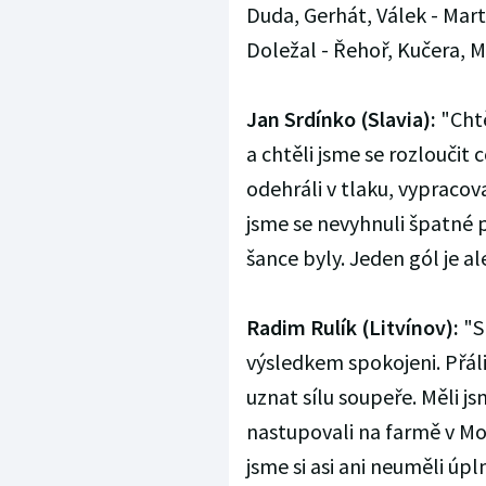
Duda, Gerhát, Válek - Marty
Doležal - Řehoř, Kučera, Mic
Jan Srdínko (Slavia):
"Chtě
a chtěli jsme se rozloučit 
odehráli v tlaku, vypracova
jsme se nevyhnuli špatné pa
šance byly. Jeden gól je a
Radim Rulík (Litvínov):
"S 
výsledkem spokojeni. Přáli
uznat sílu soupeře. Měli 
nastupovali na farmě v Mo
jsme si asi ani neuměli úpl