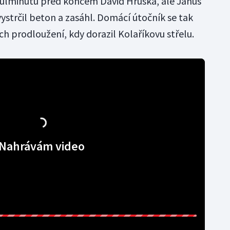
lminutu před koncem David Hruška, ale Janus
ystrčil beton a zasáhl. Domácí útočník se tak
ch prodloužení, kdy dorazil Kolaříkovu střelu.
Nahrávám video