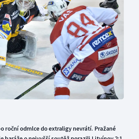
Moderní pětiboj
Triatlon
Motorsport
Veslování
Olympijské hry
Vodní slalom
Parasport
Volejbal
Plavání
Ostatní
Plážový volejbal
po roční odmlce do extraligy nevrátí. Pražané
e baráže o nejvyšší soutěž porazili Litvínov 2:1