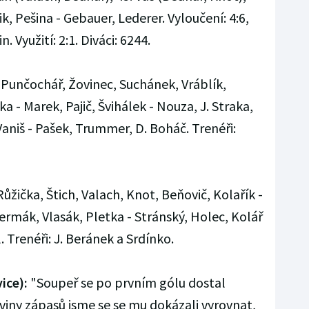
k, Pešina - Gebauer, Lederer. Vyloučení: 4:6,
. Využití: 2:1. Diváci: 6244.
 Punčochář, Žovinec, Suchánek, Vráblík,
 - Marek, Pajič, Švihálek - Nouza, J. Straka,
Vaniš - Pašek, Trummer, D. Boháč. Trenéři:
Růžička, Štich, Valach, Knot, Beňovič, Kolařík -
Čermák, Vlasák, Pletka - Stránský, Holec, Kolář
. Trenéři: J. Beránek a Srdínko.
ice):
"Soupeř se po prvním gólu dostal
viny zápasů jsme se se mu dokázali vyrovnat,