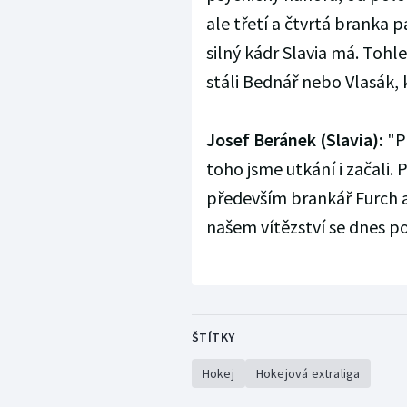
ale třetí a čtvrtá branka 
silný kádr Slavia má. Toh
stáli Bednář nebo Vlasák,
Josef Beránek (Slavia):
"Př
toho jsme utkání i začali. P
především brankář Furch a
našem vítězství se dnes po
ŠTÍTKY
Hokej
Hokejová extraliga