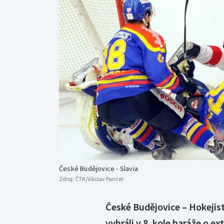
Curling
Dostihy
Florbal
Futsal
Golf
Gymnastika
České Budějovice - Slavia
Zdroj:
ČTK/Václav Pancer
České Budějovice – Hokejist
vyhráli v 8. kole baráže o e