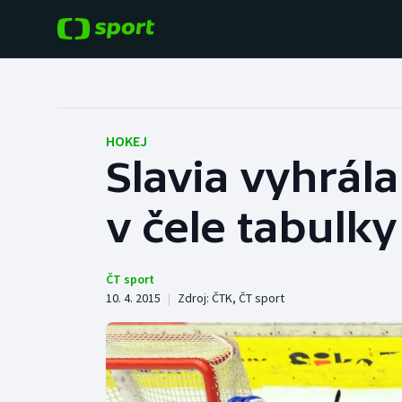
POPULÁRNÍ
DALŠÍ SPORTY
Fotbal
Americký fotbal
HOKEJ
Slavia vyhrála
Hokej
Baseball a softbal
v čele tabulky
Tenis
Basketbal
Atletika
Biatlon
ČT sport
10. 4. 2015
|
Zdroj:
ČTK
,
ČT sport
Cyklistika
Boby a skeleton
Box