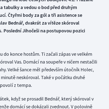
ela tabulky a vedou o bod před druhým
. Čtyřmi body za gól a tři asistence se
slav Bednář, dvakrát za vítěze skóroval
. Poslední Jihočeši na postupovou pozici
du do konce hostům. Ti začali zápas ve velkém
skóroval Vas. Domácí na soupeře v ničem nestačili
sahy. Velké šance měl především útočník Holec,
20. minutě neskóroval. Také v počátku druhé
epovolí z tempa.
átek, když se prosadil Bednář, který skóroval v
Jenže domácí se dokázali zvednout. V polovině