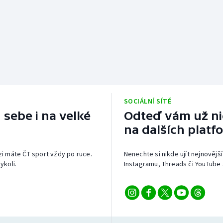
SOCIÁLNÍ SÍTĚ
 sebe i na velké
Odteď vám už nic
na dalších platf
izi máte ČT sport vždy po ruce.
Nenechte si nikde ujít nejnovější
ykoli.
Instagramu, Threads či YouTube 