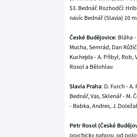
53. Bednář. Rozhodčí: Hribi
navíc Bednář (Slavia) 10 min
České Budějovice:
Bláha -
Mucha, Semrád, Dan Růžička
Kuchejda - A. Přibyl, Rob, 
Rosol a Bělohlav.
Slavia Praha:
D. Furch - A. 
Bednář, Vas, Sklenář - M. 
- Babka, Andres, J. Doležal
Petr Rosol (České Budějov
psychicky nahoru, od polo