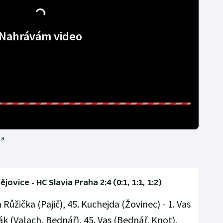
Nahrávám video
ia
vice - HC Slavia Praha 2:4 (0:1, 1:1, 1:2)
Růžička (Pajič), 45. Kuchejda (Žovinec) - 1. Vas
ák (Valach, Bednář), 45. Vas (Bednář, Knot),