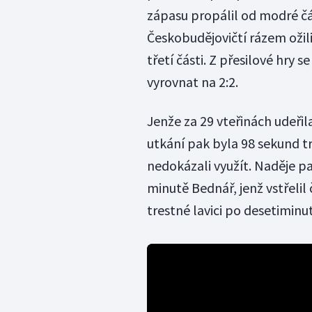
zápasu propálil od modré č
Českobudějovičtí rázem ožili
třetí části. Z přesilové hry 
vyrovnat na 2:2.
Jenže za 29 vteřinách udeřil
utkání pak byla 98 sekund tr
nedokázali využít. Naděje pa
minutě Bednář, jenž vstřelil
trestné lavici po desetimin