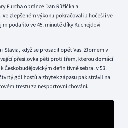
áry Furcha obránce Dan Růžička a
. Ve zlepšeném výkonu pokračovali Jihočeši i ve
se jim podařilo ve 45. minutě díky Kuchejdovi
a i Slavia, když se prosadil opět Vas. Zlomem v
vající přesilovka pěti proti třem, kterou domácí
k Českobudějovickým definitivně sebral v 53.
 čtvrtý gól hostů a zbytek zápasu pak strávil na
utovém trestu za nesportovní chování.