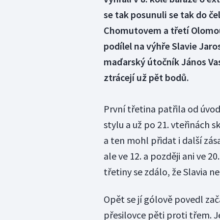
se tak posunuli se tak do č
Chomutovem a třetí Olomoucí
podílel na výhře Slavie Jaro
maďarský útočník János Vas
ztrácejí už pět bodů.
První třetina patřila od úvo
stylu a už po 21. vteřinách 
a ten mohl přidat i další zá
ale ve 12. a později ani ve 
třetiny se zdálo, že Slavia n
Opět se jí gólově povedl zač
přesilovce pěti proti třem. 