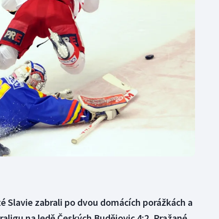
Moderní pětiboj
Triatlon
Motorsport
Veslování
Olympijské hry
Vodní slalom
Parasport
Volejbal
Plavání
Ostatní
Plážový volejbal
é Slavie zabrali po dvou domácích porážkách a
xtraligu na ledě Českých Budějovic 4:2. Pražané