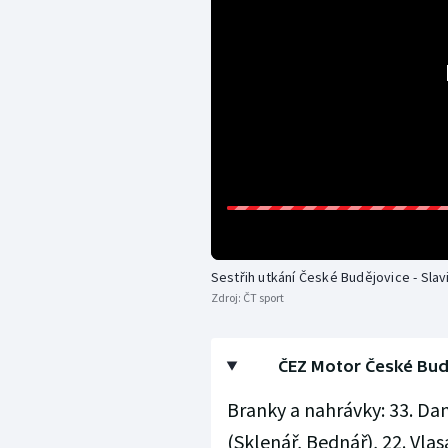
Sestřih utkání České Budějovice - Slav
Zdroj:
ČT sport
ČEZ Motor České Budějo
Branky a nahrávky: 33. Dan 
(Sklenář, Bednář), 22. Vlas