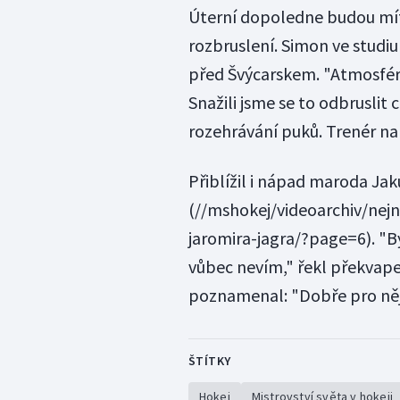
Úterní dopoledne budou mít 
rozbruslení. Simon ve studiu
před Švýcarskem. "Atmosféra
Snažili jsme se to odbruslit c
rozehrávání puků. Trenér na
Přiblížil
i nápad maroda Jak
(//mshokej/videoarchiv/nejn
jaromira-jagra/?page=6). "B
vůbec nevím," řekl překvap
poznamenal: "Dobře pro něj,
ŠTÍTKY
Hokej
Mistrovství světa v hokeji