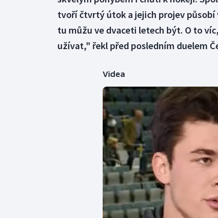
tvoří čtvrtý útok a jejich projev působ
tu můžu ve dvaceti letech být. O to víc
užívat," řekl před posledním duelem Č
Videa