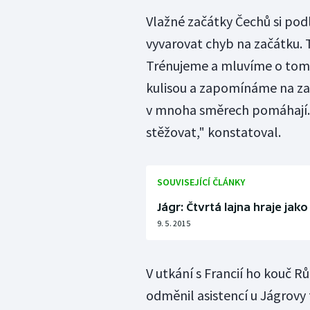
Vlažné začátky Čechů si pod
vyvarovat chyb na začátku. T
Trénujeme a mluvíme o tom
kulisou a zapomínáme na zadn
v mnoha směrech pomáhají. 
stěžovat," konstatoval.
SOUVISEJÍCÍ ČLÁNKY
Jágr: Čtvrtá lajna hraje ja
9. 5. 2015
V utkání s Francií ho kouč R
odměnil asistencí u Jágrovy 