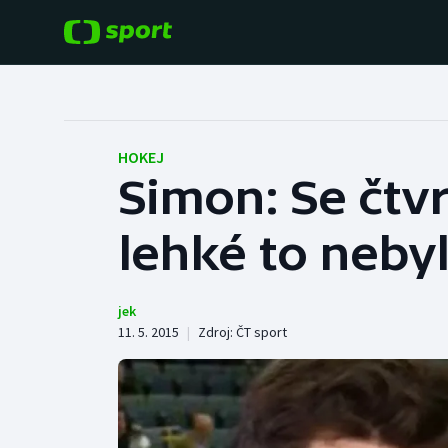
POPULÁRNÍ
DALŠÍ SPORTY
Fotbal
Americký fotbal
HOKEJ
Simon: Se čtvr
Hokej
Baseball a softbal
lehké to neby
Tenis
Basketbal
Atletika
Biatlon
jek
11. 5. 2015
|
Zdroj:
ČT sport
Cyklistika
Boby a skeleton
Box