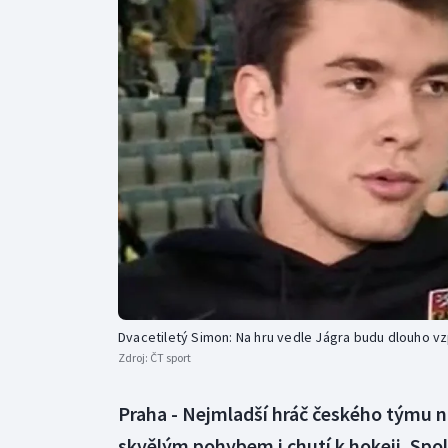
Curling
Dostihy
Florbal
Futsal
Golf
Gymnastika
Dvacetiletý Simon: Na hru vedle Jágra budu dlouho v
Zdroj:
ČT sport
Praha - Nejmladší hráč českého týmu 
skvělým pohybem i chutí k hokeji. Sp