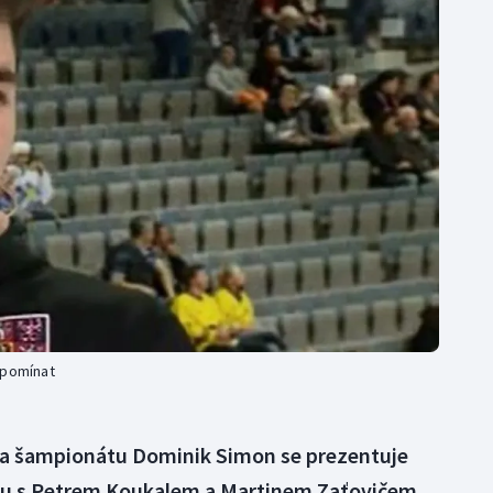
Moderní pětiboj
Triatlon
Motorsport
Veslování
Olympijské hry
Vodní slalom
Parasport
Volejbal
Plavání
Ostatní
Plážový volejbal
zpomínat
na šampionátu Dominik Simon se prezentuje
olu s Petrem Koukalem a Martinem Zaťovičem