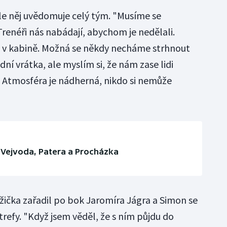
le něj uvědomuje celý tým. "Musíme se
renéři nás nabádají, abychom je nedělali.
 v kabině. Možná se někdy necháme strhnout
í vrátka, ale myslím si, že nám zase lidi
Atmosféra je nádherná, nikdo si nemůže
ko Vejvoda, Patera a Procházka
ůžička zařadil po bok Jaromíra Jágra a Simon se
trefy. "Když jsem věděl, že s ním půjdu do