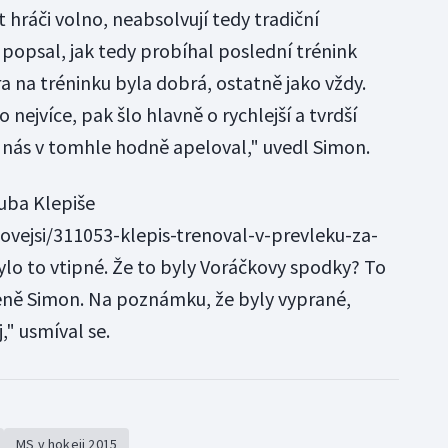
hráči volno, neabsolvují tedy tradiční
 popsal, jak tedy probíhal poslední trénink
 na tréninku byla dobrá, ostatně jako vždy.
o nejvíce, pak šlo hlavně o rychlejší a tvrdší
 nás v tomhle hodně apeloval," uvedl Simon.
uba Klepiše
ovejsi/311053-klepis-trenoval-v-prevleku-za-
ylo to vtipné. Že to byly Voráčkovy spodky? To
eně Simon. Na poznámku, že byly vyprané,
" usmíval se.
MS v hokeji 2015