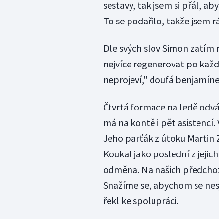
sestavy, tak jsem si přál, ab
To se podařilo, takže jsem rá
Dle svých slov Simon zatím
nejvíce regenerovat po každ
neprojeví," doufá benjamín
Čtvrtá formace na ledě odvád
má na kontě i pět asistencí.
Jeho parťák z útoku Martin Z
Koukal jako poslední z jejic
odměna. Na našich předchozí
Snažíme se, abychom se nesjí
řekl ke spolupráci.