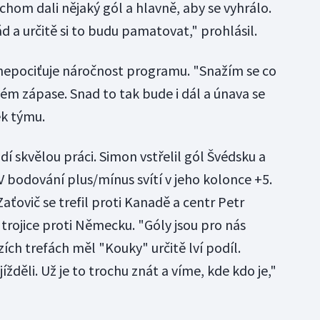
ychom dali nějaký gól a hlavně, aby se vyhrálo.
d a určitě si to budu pamatovat," prohlásil.
 nepociťuje náročnost programu. "Snažím se co
ém zápase. Snad to tak bude i dál a únava se
ek týmu.
í skvělou práci. Simon vstřelil gól Švédsku a
 V bodování plus/mínus svítí v jeho kolonce +5.
aťovič se trefil proti Kanadě a centr Petr
h trojice proti Německu. "Góly jsou pro nás
ch trefách měl "Kouky" určitě lví podíl.
žděli. Už je to trochu znát a víme, kde kdo je,"