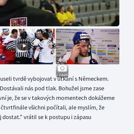
+ 2 další
 museli tvrdě vybojovat v utkání s Německem.
 Dostávali nás pod tlak. Bohužel jsme zase
itivní je, že se v takových momentech dokážeme
tvrtfinále všichni počítali, ale myslím, že
 dostat." vrátil se k postupu i zápasu