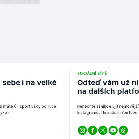
SOCIÁLNÍ SÍTĚ
 sebe i na velké
Odteď vám už nic
na dalších platf
izi máte ČT sport vždy po ruce.
Nenechte si nikde ujít nejnovější
ykoli.
Instagramu, Threads či YouTube 