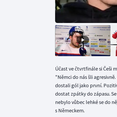
Účast ve čtvrtfinále si Češi
"Němci do nás šli agresivně.
dostali gól jako první. Poz
dostat zpátky do zápasu. Se č
nebylo vůbec lehké se do něj
s Německem.