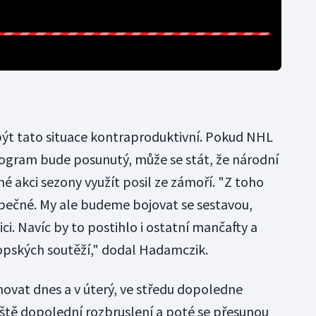
ýt tato situace kontraproduktivní. Pokud NHL
rogram bude posunutý, může se stát, že národní
 akci sezony využít posil ze zámoří. "Z toho
ečné. My ale budeme bojovat se sestavou,
i. Navíc by to postihlo i ostatní mančafty a
opských soutěží," dodal Hadamczik.
novat dnes a v úterý, ve středu dopoledne
eště dopolední rozbruslení a poté se přesunou