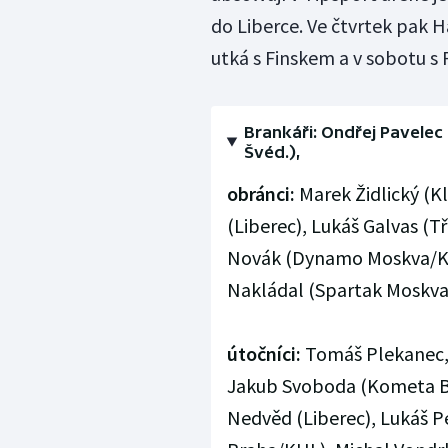
do Liberce. Ve čtvrtek pak 
utká s Finskem a v sobotu s
Brankáři: Ondřej Pavelec 
Švéd.),
obránci:
Marek Židlický (Kl
(Liberec), Lukáš Galvas (Tř
Novák (Dynamo Moskva/KH
Nakládal (Spartak Moskva
útočníci:
Tomáš Plekanec, J
Jakub Svoboda (Kometa Br
Nedvěd (Liberec), Lukáš Pe