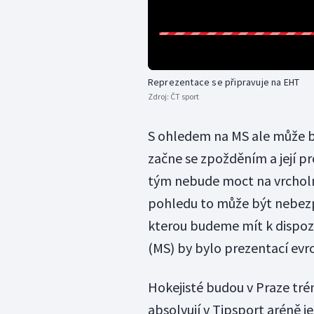
Reprezentace se připravuje na EHT
Zdroj:
ČT sport
S ohledem na MS ale může b
začne se zpožděním a její p
tým nebude moct na vrcholné
pohledu to může být nebezp
kterou budeme mít k dispozic
(MS) by bylo prezentací evr
Hokejisté budou v Praze tré
absolvují v Tipsport aréně j