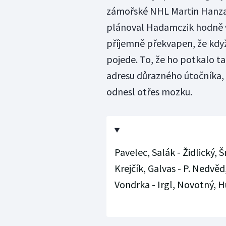
zámořské NHL Martin Hanzal,
plánoval Hadamczik hodně v
příjemně překvapen, že když
pojede. To, že ho potkalo ta
adresu důrazného útočníka, 
odnesl otřes mozku.
Pavelec, Salák - Židlický, 
Krejčík, Galvas - P. Nedvěd
Vondrka - Irgl, Novotný, H