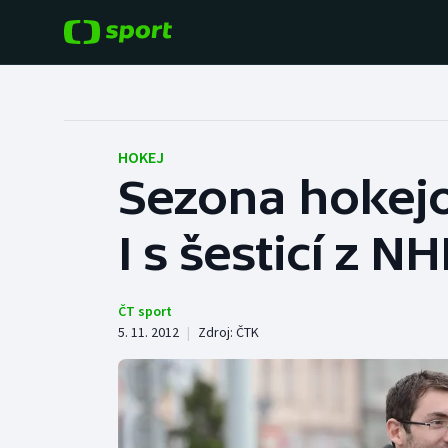
POPULÁRNÍ
DALŠÍ SPORTY
Fotbal
Americký fotbal
HOKEJ
Sezona hokejo
Hokej
Baseball a softbal
I s šesticí z NH
Tenis
Basketbal
Atletika
Biatlon
ČT sport
5. 11. 2012
|
Zdroj:
ČTK
Cyklistika
Boby a skeleton
Box