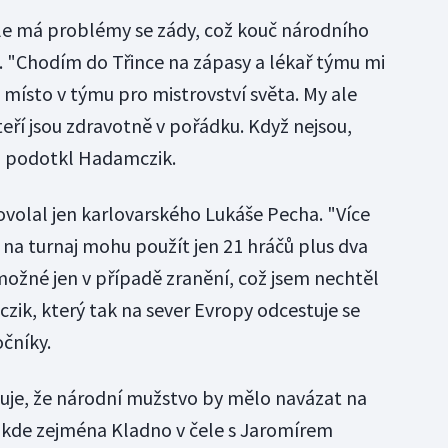
, ale má problémy se zády, což kouč národního
. "Chodím do Třince na zápasy a lékař týmu mi
 o místo v týmu pro mistrovství světa. My ale
ří jsou zdravotně v pořádku. Když nejsou,
" podotkl Hadamczik.
volal jen karlovarského Lukáše Pecha. "Více
na turnaj mohu použít jen 21 hráčů plus dva
možné jen v případě zranění, což jsem nechtěl
czik, který tak na sever Evropy odcestuje se
čníky.
je, že národní mužstvo by mělo navázat na
, kde zejména Kladno v čele s Jaromírem