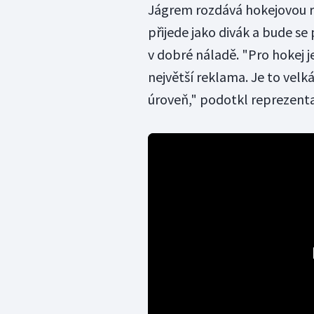
Jágrem rozdává hokejovou rad
přijede jako divák a bude s
v dobré náladě. "Pro hokej j
největší reklama. Je to velká
úroveň," podotkl reprezenta