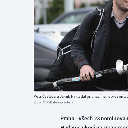
Curling
Dostihy
Florbal
Futsal
Golf
Gymnastika
Petr Čáslava a Jakub Nakládal přichází na reprezentač
Zdroj:
ČTK/Kateřina Šulová
Praha - Všech 23 nominovaný
Hadamczikovi na srazu repr