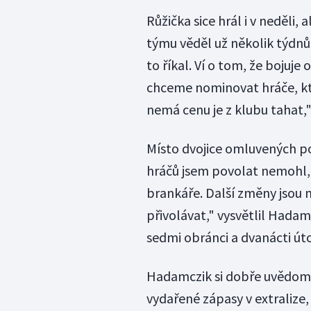
Růžička sice hrál i v neděli
týmu věděl už několik týdnů
to říkal. Ví o tom, že bojuje
chceme nominovat hráče, kte
nemá cenu je z klubu tahat,
Místo dvojice omluvených po
hráčů jsem povolat nemohl, 
brankáře. Další změny jsou 
přivolávat," vysvětlil Hadam
sedmi obránci a dvanácti úto
Hadamczik si dobře uvědomu
vydařené zápasy v extralize