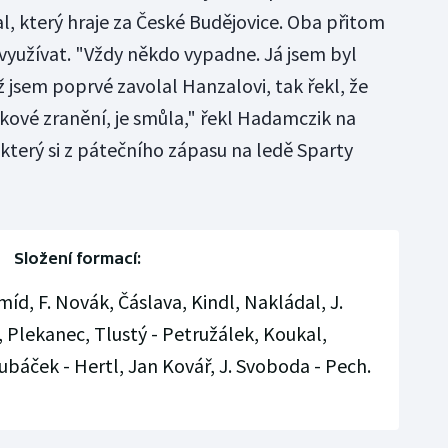
 který hraje za České Budějovice. Oba přitom
yužívat. "Vždy někdo vypadne. Já jsem byl
 jsem poprvé zavolal Hanzalovi, tak řekl, že
kové zranění, je smůla," řekl Hadamczik na
který si z pátečního zápasu na ledě Sparty
Složení formací:
Šmíd, F. Novák, Čáslava, Kindl, Nakládal, J.
, Plekanec, Tlustý - Petružálek, Koukal,
ubáček - Hertl, Jan Kovář, J. Svoboda - Pech.