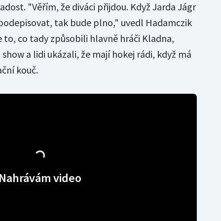
ost. "Věřím, že diváci přijdou. Když Jarda Jágr
e podepisovat, tak bude plno," uvedl Hadamczik
e to, co tady způsobili hlavně hráči Kladna,
 show a lidi ukázali, že mají hokej rádi, když má
ční kouč.
Nahrávám video