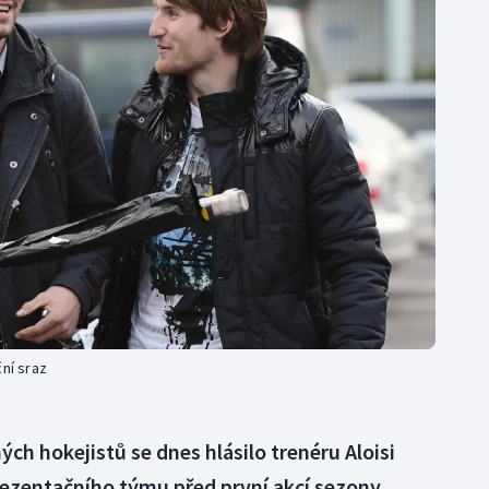
Moderní pětiboj
Triatlon
Motorsport
Veslování
Olympijské hry
Vodní slalom
Parasport
Volejbal
Plavání
Ostatní
Plážový volejbal
ní sraz
ch hokejistů se dnes hlásilo trenéru Aloisi
ezentačního týmu před první akcí sezony,