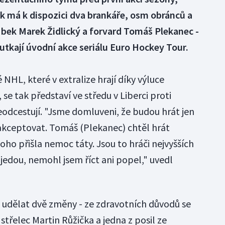
k má k dispozici dva brankáře, osm obránců a
- bek Marek Židlický a forvard Tomáš Plekanec -
 utkají úvodní akce seriálu Euro Hockey Tour.
 NHL, které v extralize hrají díky výluce
e tak představí ve středu v Liberci proti
eodcestují. "Jsme domluveni, že budou hrát jen
 akceptovat. Tomáš (Plekanec) chtěl hrát
oho přišla nemoc táty. Jsou to hráči nejvyšších
pojedou, nemohl jsem říct ani popel," uvedl
udělat dvě změny - ze zdravotních důvodů se
 střelec Martin Růžička a jedna z posil ze