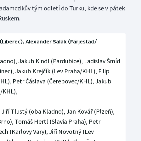
Hadamczikův tým odletí do Turku, kde se v pátek
 Ruskem.
(Liberec), Alexander Salák (Färjestad/
adno), Jakub Kindl (Pardubice), Ladislav Šmíd
inec), Jakub Krejčík (Lev Praha/KHL), Filip
L), Petr Čáslava (Čerepovec/KHL), Jakub
/KHL),
iří Tlustý (oba Kladno), Jan Kovář (Plzeň),
no), Tomáš Hertl (Slavia Praha), Petr
ch (Karlovy Vary), Jiří Novotný (Lev