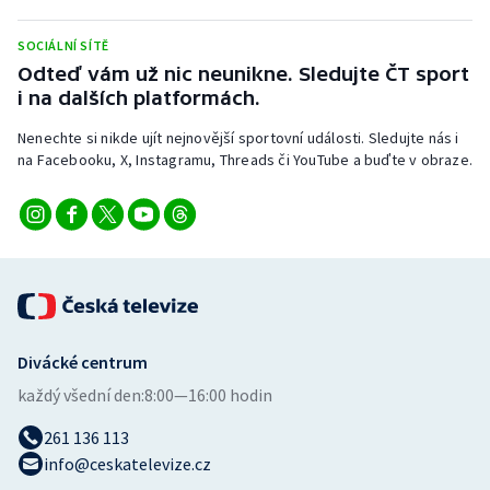
Olympijské hry
SOCIÁLNÍ SÍTĚ
Odteď vám už nic neunikne. Sledujte ČT sport
Parasport
i na dalších platformách.
Plavání
Nenechte si nikde ujít nejnovější sportovní události. Sledujte nás i
na Facebooku, X, Instagramu, Threads či YouTube a buďte v obraze.
Plážový volejbal
Ragby
Rychlobruslení
Rychlostní kanoistika
Divácké centrum
každý všední den:
8:00—16:00 hodin
Short track
261 136 113
Sportovní střelba
info@ceskatelevize.cz