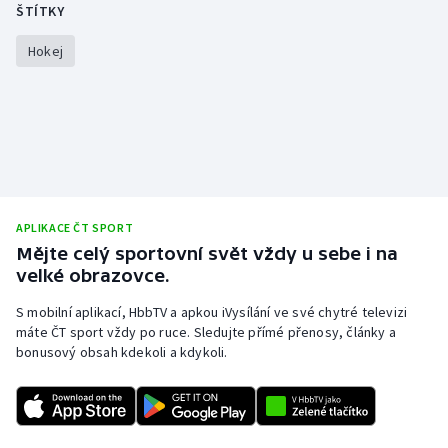
ŠTÍTKY
Gymnastika
Hokej
Házená
Jezdectví
Judo
APLIKACE ČT SPORT
Krasobruslení
Mějte celý sportovní svět vždy u sebe i na
velké obrazovce.
Lezení
S mobilní aplikací, HbbTV a apkou iVysílání ve své chytré televizi
máte ČT sport vždy po ruce. Sledujte přímé přenosy, články a
Lyže a snowboard
bonusový obsah kdekoli a kdykoli.
Moderní pětiboj
Motorsport