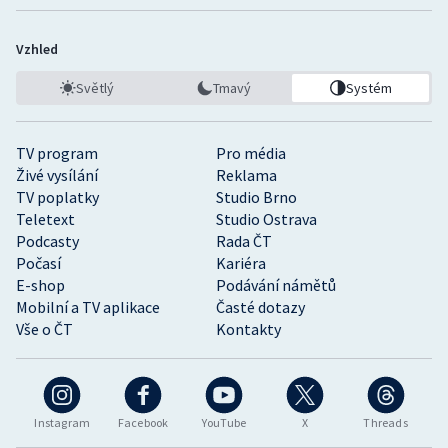
Stolní tenis
Vzhled
Triatlon
Světlý
Tmavý
Systém
Veslování
TV program
Pro média
Vodní slalom
Živé vysílání
Reklama
TV poplatky
Studio Brno
Volejbal
Teletext
Studio Ostrava
Podcasty
Rada ČT
Ostatní
Počasí
Kariéra
E-shop
Podávání námětů
Mobilní a TV aplikace
Časté dotazy
Vše o ČT
Kontakty
Instagram
Facebook
YouTube
X
Threads