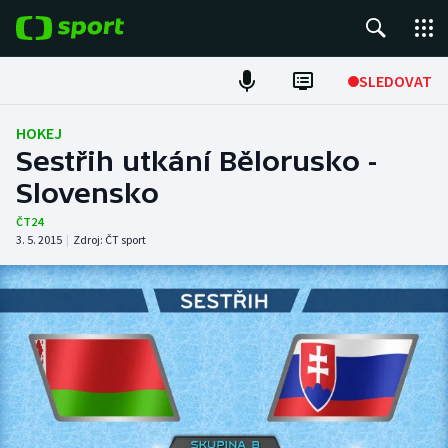
POPULÁRNÍ
SLEDOVAT
Fotbal
HOKEJ
Sestřih utkání Bělorusko -
Hokej
Slovensko
Tenis
ČT24
3. 5. 2015
|
Zdroj:
ČT sport
Atletika
Cyklistika
DALŠÍ SPORTY
Americký fotbal
NEPŘEHLÉDNĚTE