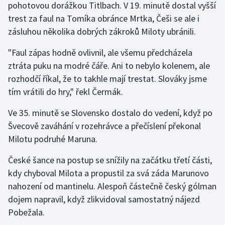
pohotovou dorážkou Titlbach. V 19. minutě dostal vyšší
Stolní tenis
trest za faul na Tomíka obránce Mrtka, Češi se ale i
zásluhou několika dobrých zákroků Miloty ubránili.
Triatlon
"Faul zápas hodně ovlivnil, ale všemu předcházela
Veslování
ztráta puku na modré čáře. Ani to nebylo kolenem, ale
rozhodčí říkal, že to takhle mají trestat. Slováky jsme
Vodní slalom
tím vrátili do hry," řekl Čermák.
Volejbal
Ve 35. minutě se Slovensko dostalo do vedení, když po
Švecově zaváhání v rozehrávce a přečíslení překonal
Ostatní
Milotu podruhé Maruna.
České šance na postup se snížily na začátku třetí části,
kdy chyboval Milota a propustil za svá záda Marunovo
nahození od mantinelu. Alespoň částečně český gólman
dojem napravil, když zlikvidoval samostatný nájezd
Pobežala.