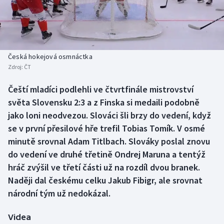
Baseball a softbal
Soutěže
Basketbal
Historické návraty
Biatlon
Aplikace ČT sport
Česká hokejová osmnáctka
Zdroj:
ČT
Boby a skeleton
AZ kvíz
Čeští mladíci podlehli ve čtvrtfinále mistrovství
světa Slovensku 2:3 a z Finska si medaili podobně
Box
jako loni neodvezou. Slováci šli brzy do vedení, když
Curling
se v první přesilové hře trefil Tobias Tomík. V osmé
minutě srovnal Adam Titlbach. Slováky poslal znovu
Dostihy
do vedení ve druhé třetině Ondrej Maruna a tentýž
hráč zvýšil ve třetí části už na rozdíl dvou branek.
Florbal
Naději dal českému celku Jakub Fibigr, ale srovnat
národní tým už nedokázal.
Futsal
Videa
Golf