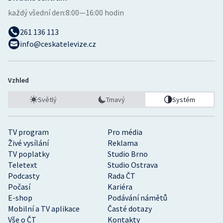
každý všední den:
8:00—16:00 hodin
261 136 113
info@ceskatelevize.cz
Vzhled
Světlý
Tmavý
Systém
TV program
Pro média
Živé vysílání
Reklama
TV poplatky
Studio Brno
Teletext
Studio Ostrava
Podcasty
Rada ČT
Počasí
Kariéra
E-shop
Podávání námětů
Mobilní a TV aplikace
Časté dotazy
Vše o ČT
Kontakty