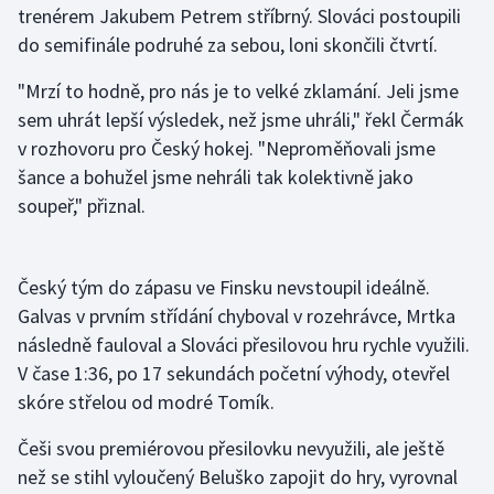
trenérem Jakubem Petrem stříbrný. Slováci postoupili
Olympijské hry
do semifinále podruhé za sebou, loni skončili čtvrtí.
Parasport
"Mrzí to hodně, pro nás je to velké zklamání. Jeli jsme
sem uhrát lepší výsledek, než jsme uhráli," řekl Čermák
Plavání
v rozhovoru pro Český hokej. "Neproměňovali jsme
šance a bohužel jsme nehráli tak kolektivně jako
Plážový volejbal
soupeř," přiznal.
Ragby
Český tým do zápasu ve Finsku nevstoupil ideálně.
Rychlobruslení
Galvas v prvním střídání chyboval v rozehrávce, Mrtka
následně fauloval a Slováci přesilovou hru rychle využili.
Rychlostní kanoistika
V čase 1:36, po 17 sekundách početní výhody, otevřel
skóre střelou od modré Tomík.
Short track
Češi svou premiérovou přesilovku nevyužili, ale ještě
Sportovní střelba
než se stihl vyloučený Beluško zapojit do hry, vyrovnal