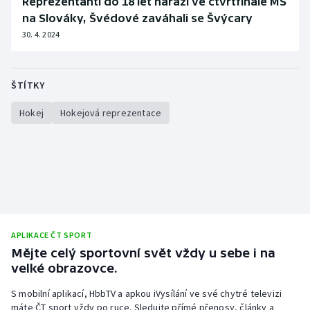
Reprezentanti do 18 let narazí ve čtvrtfinále MS
na Slováky, Švédové zaváhali se Švýcary
30. 4. 2024
ŠTÍTKY
Hokej
Hokejová reprezentace
APLIKACE ČT SPORT
Mějte celý sportovní svět vždy u sebe i na
velké obrazovce.
S mobilní aplikací, HbbTV a apkou iVysílání ve své chytré televizi
máte ČT sport vždy po ruce. Sledujte přímé přenosy, články a