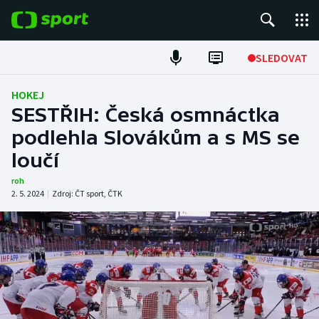
POPULÁRNÍ
SLEDOVAT
Fotbal
HOKEJ
SESTŘIH: Česká osmnáctka
Hokej
podlehla Slovákům a s MS se
loučí
Tenis
roh
Atletika
2. 5. 2024
|
Zdroj:
ČT sport
,
ČTK
Cyklistika
DALŠÍ SPORTY
Americký fotbal
NEPŘEHLÉDNĚTE