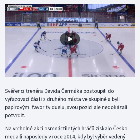
Gymnastika
Házená
Jezdectví
Judo
Krasobruslení
Lezení
Svěřenci trenéra Davida Čermáka postoupili do
vyřazovací části z druhého místa ve skupině a byli
Lyže a snowboard
papírovými favority duelu, svou pozici ale nedokázali
potvrdit.
Moderní pětiboj
Na vrcholné akci osmnáctiletých hráčů získalo Česko
Motorsport
medaili naposledy v roce 2014, kdy byl výběr vedený