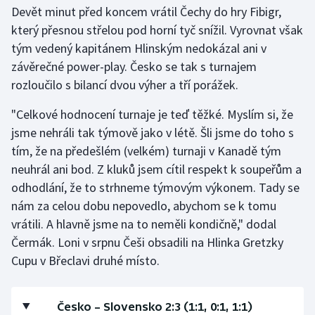
Devět minut před koncem vrátil Čechy do hry Fibigr,
který přesnou střelou pod horní tyč snížil. Vyrovnat však
tým vedený kapitánem Hlinským nedokázal ani v
závěrečné power-play. Česko se tak s turnajem
rozloučilo s bilancí dvou výher a tří porážek.
"Celkové hodnocení turnaje je teď těžké. Myslím si, že
jsme nehráli tak týmově jako v létě. Šli jsme do toho s
tím, že na předešlém (velkém) turnaji v Kanadě tým
neuhrál ani bod. Z kluků jsem cítil respekt k soupeřům a
odhodlání, že to strhneme týmovým výkonem. Tady se
nám za celou dobu nepovedlo, abychom se k tomu
vrátili. A hlavně jsme na to neměli kondičně," dodal
Čermák. Loni v srpnu Češi obsadili na Hlinka Gretzky
Cupu v Břeclavi druhé místo.
Česko – Slovensko 2:3 (1:1, 0:1, 1:1)