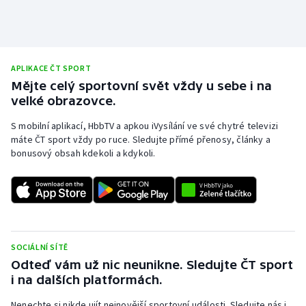
APLIKACE ČT SPORT
Mějte celý sportovní svět vždy u sebe i na
velké obrazovce.
S mobilní aplikací, HbbTV a apkou iVysílání ve své chytré televizi
máte ČT sport vždy po ruce. Sledujte přímé přenosy, články a
bonusový obsah kdekoli a kdykoli.
SOCIÁLNÍ SÍTĚ
Odteď vám už nic neunikne. Sledujte ČT sport
i na dalších platformách.
Nenechte si nikde ujít nejnovější sportovní události. Sledujte nás i