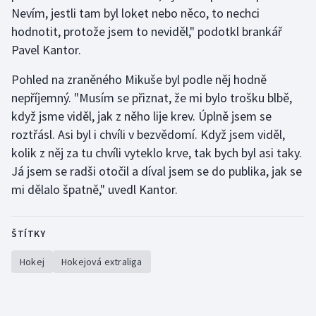
Nevím, jestli tam byl loket nebo něco, to nechci
hodnotit, protože jsem to neviděl," podotkl brankář
Pavel Kantor.
Pohled na zraněného Mikuše byl podle něj hodně
nepříjemný. "Musím se přiznat, že mi bylo trošku blbě,
když jsme viděl, jak z něho lije krev. Úplně jsem se
roztřásl. Asi byl i chvíli v bezvědomí. Když jsem viděl,
kolik z něj za tu chvíli vyteklo krve, tak bych byl asi taky.
Já jsem se radši otočil a díval jsem se do publika, jak se
mi dělalo špatně," uvedl Kantor.
ŠTÍTKY
Hokej
Hokejová extraliga