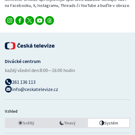
na Facebooku, X, Instagramu, Threads či YouTube a buďte v obraze.
Divácké centrum
každý všední den:
8:00—16:00 hodin
261 136 113
info@ceskatelevize.cz
Vzhled
Světlý
Tmavý
Systém