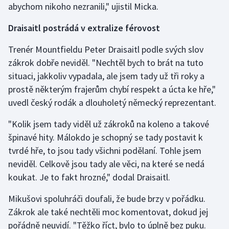
abychom nikoho nezranili," ujistil Micka.
Stolní tenis
Draisaitl postrádá v extralize férovost
Triatlon
Trenér Mountfieldu Peter Draisaitl podle svých slov
Veslování
zákrok dobře neviděl. "Nechtěl bych to brát na tuto
situaci, jakkoliv vypadala, ale jsem tady už tři roky a
Vodní slalom
prostě některým frajerům chybí respekt a úcta ke hře,"
uvedl český rodák a dlouholetý německý reprezentant.
Volejbal
"Kolik jsem tady viděl už zákroků na koleno a takové
Ostatní
špinavé hity. Málokdo je schopný se tady postavit k
tvrdé hře, to jsou tady všichni podělaní. Tohle jsem
neviděl. Celkově jsou tady ale věci, na které se nedá
koukat. Je to fakt hrozné," dodal Draisaitl.
Mikušovi spoluhráči doufali, že bude brzy v pořádku.
Zákrok ale také nechtěli moc komentovat, dokud jej
pořádně neuvidí. "Těžko říct, bylo to úplně bez puku.