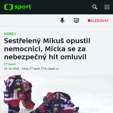
POPULÁRNÍ
SLEDOVAT
Fotbal
HOKEJ
Sestřelený Mikuš opustil
Hokej
nemocnici, Micka se za
nebezpečný hit omluvil
Tenis
ČT sport
Atletika
10. 10. 2014
|
Zdroj:
ČT sport
,
ČTK
,
iSport.cz
Cyklistika
DALŠÍ SPORTY
Americký fotbal
NEPŘEHLÉDNĚTE