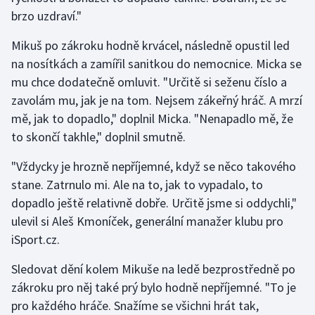
brzo uzdraví."
Olympijské hry
Mikuš po zákroku hodně krvácel, následně opustil led
Parasport
na nosítkách a zamířil sanitkou do nemocnice. Micka se
mu chce dodatečně omluvit. "Určitě si seženu číslo a
Plavání
zavolám mu, jak je na tom. Nejsem zákeřný hráč. A mrzí
mě, jak to dopadlo," doplnil Micka. "Nenapadlo mě, že
Plážový volejbal
to skončí takhle," doplnil smutně.
Ragby
"Vždycky je hrozně nepříjemné, když se něco takového
stane. Zatrnulo mi. Ale na to, jak to vypadalo, to
Rychlobruslení
dopadlo ještě relativně dobře. Určitě jsme si oddychli,"
ulevil si Aleš Kmoníček, generální manažer klubu pro
Rychlostní kanoistika
iSport.cz.
Short track
Sledovat dění kolem Mikuše na ledě bezprostředně po
zákroku pro něj také prý bylo hodně nepříjemné. "To je
Sportovní střelba
pro každého hráče. Snažíme se všichni hrát tak,