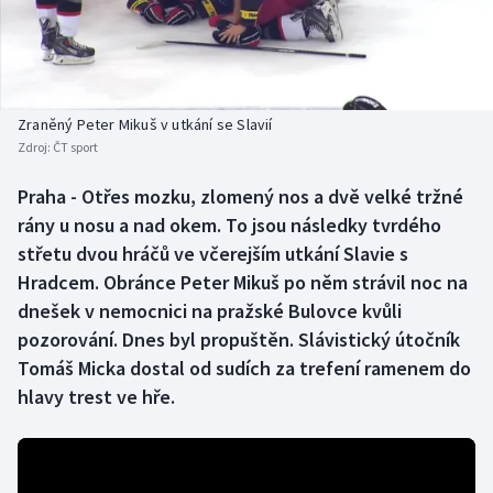
Baseball a softbal
Soutěže
Basketbal
Historické návraty
Biatlon
Aplikace ČT sport
Zraněný Peter Mikuš v utkání se Slavií
Zdroj:
ČT sport
Boby a skeleton
AZ kvíz
Praha - Otřes mozku, zlomený nos a dvě velké tržné
rány u nosu a nad okem. To jsou následky tvrdého
Box
střetu dvou hráčů ve včerejším utkání Slavie s
Curling
Hradcem. Obránce Peter Mikuš po něm strávil noc na
dnešek v nemocnici na pražské Bulovce kvůli
Dostihy
pozorování. Dnes byl propuštěn. Slávistický útočník
Tomáš Micka dostal od sudích za trefení ramenem do
Florbal
hlavy trest ve hře.
Futsal
Golf