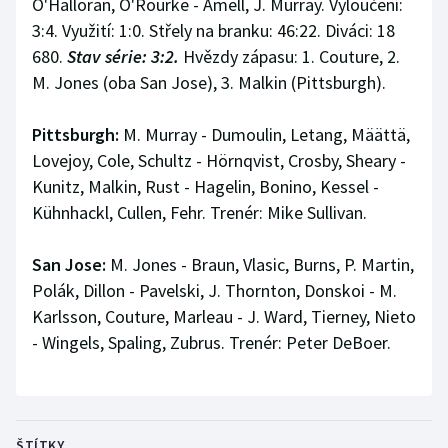
O'Halloran, O'Rourke - Amell, J. Murray. Vyloučení:
3:4. Využití: 1:0. Střely na branku: 46:22. Diváci: 18
680.
Stav série: 3:2.
Hvězdy zápasu: 1. Couture, 2.
M. Jones (oba San Jose), 3. Malkin (Pittsburgh).
Pittsburgh:
M. Murray - Dumoulin, Letang, Määttä,
Lovejoy, Cole, Schultz - Hörnqvist, Crosby, Sheary -
Kunitz, Malkin, Rust - Hagelin, Bonino, Kessel -
Kühnhackl, Cullen, Fehr. Trenér: Mike Sullivan.
San Jose:
M. Jones - Braun, Vlasic, Burns, P. Martin,
Polák, Dillon - Pavelski, J. Thornton, Donskoi - M.
Karlsson, Couture, Marleau - J. Ward, Tierney, Nieto
- Wingels, Spaling, Zubrus. Trenér: Peter DeBoer.
ŠTÍTKY