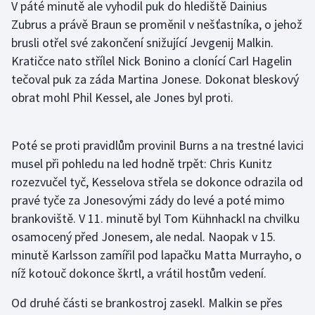
V páté minutě ale vyhodil puk do hlediště Dainius
Olympijské hry
Zubrus a právě Braun se proměnil v nešťastníka, o jehož
brusli otřel své zakončení snižující Jevgenij Malkin.
Parasport
Kratičce nato střílel Nick Bonino a clonící Carl Hagelin
tečoval puk za záda Martina Jonese. Dokonat bleskový
Plavání
obrat mohl Phil Kessel, ale Jones byl proti.
Plážový volejbal
Poté se proti pravidlům provinil Burns a na trestné lavici
Ragby
musel při pohledu na led hodně trpět: Chris Kunitz
rozezvučel tyč, Kesselova střela se dokonce odrazila od
Rychlobruslení
pravé tyče za Jonesovými zády do levé a poté mimo
brankoviště. V 11. minutě byl Tom Kühnhackl na chvilku
Rychlostní kanoistika
osamocený před Jonesem, ale nedal. Naopak v 15.
minutě Karlsson zamířil pod lapačku Matta Murrayho, o
Short track
níž kotouč dokonce škrtl, a vrátil hostům vedení.
Sportovní střelba
Od druhé části se brankostroj zasekl. Malkin se přes