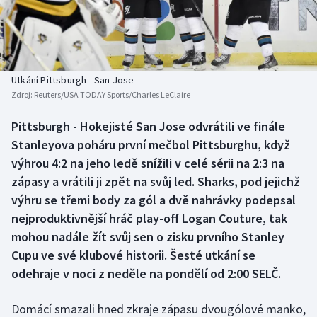
Baseball a softbal
Soutěže
Basketbal
Historické návraty
Biatlon
Aplikace ČT sport
Utkání Pittsburgh - San Jose
Zdroj:
Reuters/USA TODAY Sports/Charles LeClaire
Boby a skeleton
AZ kvíz
Pittsburgh - Hokejisté San Jose odvrátili ve finále
Stanleyova poháru první mečbol Pittsburghu, když
Box
výhrou 4:2 na jeho ledě snížili v celé sérii na 2:3 na
Curling
zápasy a vrátili ji zpět na svůj led. Sharks, pod jejichž
výhru se třemi body za gól a dvě nahrávky podepsal
Dostihy
nejproduktivnější hráč play-off Logan Couture, tak
mohou nadále žít svůj sen o zisku prvního Stanley
Florbal
Cupu ve své klubové historii. Šesté utkání se
odehraje v noci z neděle na pondělí od 2:00 SELČ.
Futsal
Domácí smazali hned zkraje zápasu dvougólové manko,
Golf