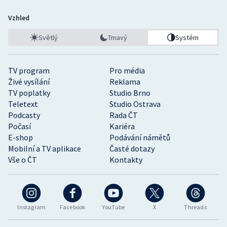
Vzhled
Světlý
Tmavý
Systém
TV program
Pro média
Živé vysílání
Reklama
TV poplatky
Studio Brno
Teletext
Studio Ostrava
Podcasty
Rada ČT
Počasí
Kariéra
E-shop
Podávání námětů
Mobilní a TV aplikace
Časté dotazy
Vše o ČT
Kontakty
Instagram
Facebook
YouTube
X
Threads