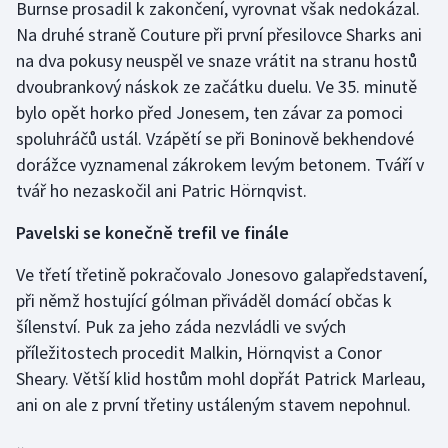
Burnse prosadil k zakončení, vyrovnat však nedokázal.
Stolní tenis
Na druhé straně Couture při první přesilovce Sharks ani
na dva pokusy neuspěl ve snaze vrátit na stranu hostů
Triatlon
dvoubrankový náskok ze začátku duelu. Ve 35. minutě
Veslování
bylo opět horko před Jonesem, ten závar za pomoci
spoluhráčů ustál. Vzápětí se při Boninově bekhendové
Vodní slalom
dorážce vyznamenal zákrokem levým betonem. Tváří v
tvář ho nezaskočil ani Patric Hörnqvist.
Volejbal
Pavelski se konečně trefil ve finále
Ostatní
Ve třetí třetině pokračovalo Jonesovo galapředstavení,
při němž hostující gólman přiváděl domácí občas k
šílenství. Puk za jeho záda nezvládli ve svých
příležitostech procedit Malkin, Hörnqvist a Conor
Sheary. Větší klid hostům mohl dopřát Patrick Marleau,
ani on ale z první třetiny ustáleným stavem nepohnul.