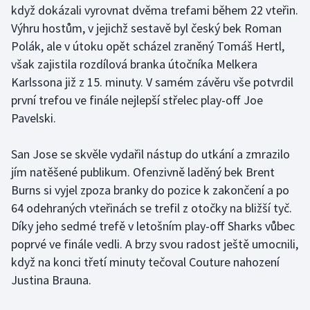
když dokázali vyrovnat dvěma trefami během 22 vteřin.
Výhru hostům, v jejichž sestavě byl český bek Roman
Gymnastika
Polák, ale v útoku opět scházel zraněný Tomáš Hertl,
však zajistila rozdílová branka útočníka Melkera
Házená
Karlssona již z 15. minuty. V samém závěru vše potvrdil
Jezdectví
první trefou ve finále nejlepší střelec play-off Joe
Pavelski.
Judo
San Jose se skvěle vydařil nástup do utkání a zmrazilo
Krasobruslení
jím natěšené publikum. Ofenzivně laděný bek Brent
Burns si vyjel zpoza branky do pozice k zakončení a po
Lezení
64 odehraných vteřinách se trefil z otočky na bližší tyč.
Díky jeho sedmé trefě v letošním play-off Sharks vůbec
Lyže a snowboard
poprvé ve finále vedli. A brzy svou radost ještě umocnili,
když na konci třetí minuty tečoval Couture nahození
Moderní pětiboj
Justina Brauna.
Motorsport