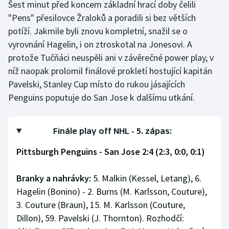
Šest minut před koncem základní hrací doby čelili
"Pens" přesilovce Žraloků a poradili si bez větších
potíží. Jakmile byli znovu kompletní, snažil se o
vyrovnání Hagelin, i on ztroskotal na Jonesovi. A
protože Tučňáci neuspěli ani v závěrečné power play, v
níž naopak prolomil finálové prokletí hostující kapitán
Pavelski, Stanley Cup místo do rukou jásajících
Penguins poputuje do San Jose k dalšímu utkání.
Finále play off NHL - 5. zápas:
Pittsburgh Penguins - San Jose 2:4 (2:3, 0:0, 0:1)
Branky a nahrávky:
5. Malkin (Kessel, Letang), 6.
Hagelin (Bonino) - 2. Burns (M. Karlsson, Couture),
3. Couture (Braun), 15. M. Karlsson (Couture,
Dillon), 59. Pavelski (J. Thornton). Rozhodčí: