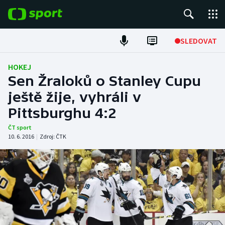
POPULÁRNÍ
SLEDOVAT
Fotbal
HOKEJ
Sen Žraloků o Stanley Cupu
Hokej
ještě žije, vyhráli v
Pittsburghu 4:2
Tenis
ČT sport
Atletika
10. 6. 2016
|
Zdroj:
ČTK
Cyklistika
DALŠÍ SPORTY
Americký fotbal
NEPŘEHLÉDNĚTE