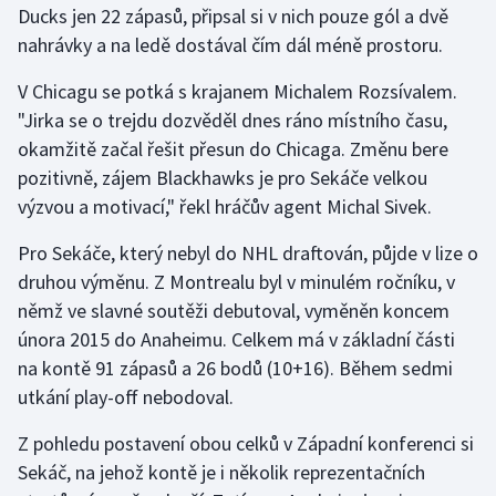
Ducks jen 22 zápasů, připsal si v nich pouze gól a dvě
nahrávky a na ledě dostával čím dál méně prostoru.
Gymnastika
V Chicagu se potká s krajanem Michalem Rozsívalem.
Házená
"Jirka se o trejdu dozvěděl dnes ráno místního času,
okamžitě začal řešit přesun do Chicaga. Změnu bere
Jezdectví
pozitivně, zájem Blackhawks je pro Sekáče velkou
výzvou a motivací," řekl hráčův agent Michal Sivek.
Judo
Pro Sekáče, který nebyl do NHL draftován, půjde v lize o
Krasobruslení
druhou výměnu. Z Montrealu byl v minulém ročníku, v
němž ve slavné soutěži debutoval, vyměněn koncem
Lezení
února 2015 do Anaheimu. Celkem má v základní části
na kontě 91 zápasů a 26 bodů (10+16). Během sedmi
Lyže a snowboard
utkání play-off nebodoval.
Moderní pětiboj
Z pohledu postavení obou celků v Západní konferenci si
Sekáč, na jehož kontě je i několik reprezentačních
Motorsport