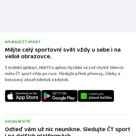
Stolní tenis
Triatlon
Veslování
APLIKACE ČT SPORT
Vodní slalom
Mějte celý sportovní svět vždy u sebe i na
velké obrazovce.
Volejbal
S mobilní aplikací, HbbTV a apkou iVysílání ve své chytré televizi
máte ČT sport vždy po ruce. Sledujte přímé přenosy, články a
Ostatní
bonusový obsah kdekoli a kdykoli.
SOCIÁLNÍ SÍTĚ
Odteď vám už nic neunikne. Sledujte ČT sport
i na dalších platformách.