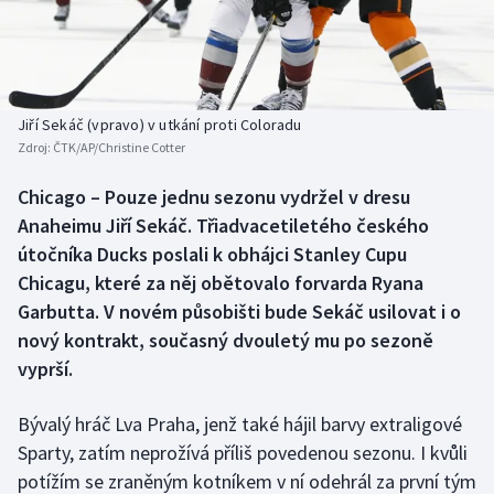
Baseball a softbal
Soutěže
Basketbal
Historické návraty
Biatlon
Aplikace ČT sport
Jiří Sekáč (vpravo) v utkání proti Coloradu
Zdroj:
ČTK/AP/Christine Cotter
Boby a skeleton
AZ kvíz
Chicago – Pouze jednu sezonu vydržel v dresu
Anaheimu Jiří Sekáč. Třiadvacetiletého českého
Box
útočníka Ducks poslali k obhájci Stanley Cupu
Curling
Chicagu, které za něj obětovalo forvarda Ryana
Garbutta. V novém působišti bude Sekáč usilovat i o
Dostihy
nový kontrakt, současný dvouletý mu po sezoně
vyprší.
Florbal
Bývalý hráč Lva Praha, jenž také hájil barvy extraligové
Futsal
Sparty, zatím neprožívá příliš povedenou sezonu. I kvůli
potížím se zraněným kotníkem v ní odehrál za první tým
Golf