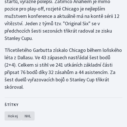
startů, výrazně polepší. Zatímco Anaheim je mimo
pozice pro play-off, rozjeté Chicago je nejlepším
Olympijské hry
mužstvem konference a aktuálně má na kontě sérii 12
Parasport
vítězství. Jeden z týmů tzv. "Original Six" se v
předchozích šesti sezonách třikrát radoval ze zisku
Plavání
Stanley Cupu.
Plážový volejbal
Třicetiletého Garbutta získalo Chicago během loňského
léta z Dallasu. Ve 43 zápasech nastřádal šest bodů
Ragby
(2+4). Celkem si stihl ve 241 utkáních základní části
připsat 76 bodů díky 32 zásahům a 44 asistencím. Za
Rychlobruslení
šest duelů vyřazovacích bojů o Stanley Cup třikrát
skóroval.
Rychlostní kanoistika
Short track
ŠTÍTKY
Hokej
NHL
Sportovní střelba