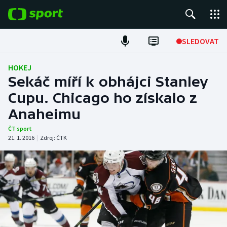
POPULÁRNÍ
SLEDOVAT
Fotbal
HOKEJ
Sekáč míří k obhájci Stanley
Hokej
Cupu. Chicago ho získalo z
Anaheimu
Tenis
ČT sport
Atletika
21. 1. 2016
|
Zdroj:
ČTK
Cyklistika
DALŠÍ SPORTY
Americký fotbal
NEPŘEHLÉDNĚTE