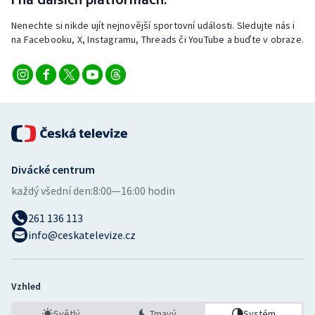
Nenechte si nikde ujít nejnovější sportovní události. Sledujte nás i
na Facebooku, X, Instagramu, Threads či YouTube a buďte v obraze.
Divácké centrum
každý všední den:
8:00—16:00 hodin
261 136 113
info@ceskatelevize.cz
Vzhled
Světlý
Tmavý
Systém