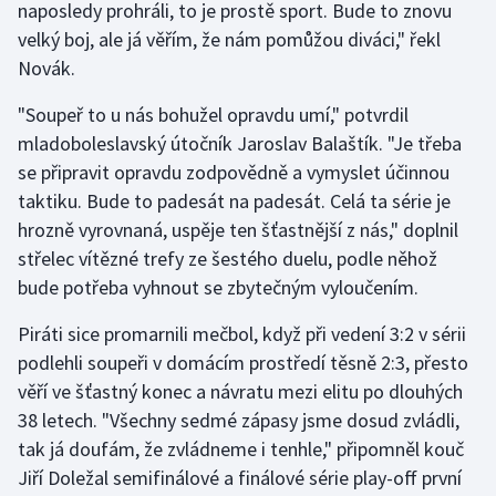
naposledy prohráli, to je prostě sport. Bude to znovu
velký boj, ale já věřím, že nám pomůžou diváci," řekl
Gymnastika
Novák.
Házená
"Soupeř to u nás bohužel opravdu umí," potvrdil
mladoboleslavský útočník Jaroslav Balaštík. "Je třeba
Jezdectví
se připravit opravdu zodpovědně a vymyslet účinnou
taktiku. Bude to padesát na padesát. Celá ta série je
Judo
hrozně vyrovnaná, uspěje ten šťastnější z nás," doplnil
střelec vítězné trefy ze šestého duelu, podle něhož
Krasobruslení
bude potřeba vyhnout se zbytečným vyloučením.
Lezení
Piráti sice promarnili mečbol, když při vedení 3:2 v sérii
podlehli soupeři v domácím prostředí těsně 2:3, přesto
Lyže a snowboard
věří ve šťastný konec a návratu mezi elitu po dlouhých
38 letech. "Všechny sedmé zápasy jsme dosud zvládli,
Moderní pětiboj
tak já doufám, že zvládneme i tenhle," připomněl kouč
Jiří Doležal semifinálové a finálové série play-off první
Motorsport