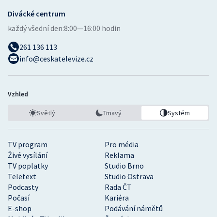
Divácké centrum
každý všední den:
8:00—16:00 hodin
261 136 113
info@ceskatelevize.cz
Vzhled
Světlý
Tmavý
Systém
TV program
Pro média
Živé vysílání
Reklama
TV poplatky
Studio Brno
Teletext
Studio Ostrava
Podcasty
Rada ČT
Počasí
Kariéra
E-shop
Podávání námětů