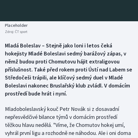
Baseball a softbal
Soutěže
Basketbal
Historické návraty
Placeholder
Zdroj:
ČT sport
Biatlon
Aplikace ČT sport
Mladá Boleslav – Stejně jako loni i letos čeká
Boby a skeleton
AZ kvíz
hokejisty Mladé Boleslavi sedmý barážový zápas, v
němž budou proti Chomutovu hájit extraligovou
Box
příslušnost. Také před rokem proti Ústí nad Labem se
Středočeši trápili, ale klíčový sedmý duel v Mladé
Curling
Boleslavi nakonec Bruslařský klub zvládl. V domácím
prostředí bude hrát i nyní.
Dostihy
Florbal
Mladoboleslavský kouč Petr Novák si z dosavadní
nepřesvědčivé bilance týmů v domácím prostředí
Futsal
těžkou hlavu nedělá. "Víme, že Chomutov hokej umí,
vyhrál první ligu a rozhodně ne náhodou. Ale i oni doma
Golf