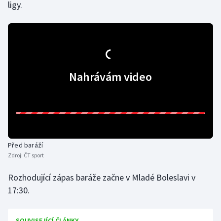
ligy.
Olympijské hry
Parasport
Plavání
Nahrávám video
Plážový volejbal
Ragby
Rychlobruslení
Před baráží
Zdroj:
ČT sport
Rychlostní kanoistika
Rozhodující zápas baráže začne v Mladé Boleslavi v
Short track
17:30.
Sportovní střelba
SOUVISEJÍCÍ ČLÁNKY