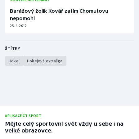
Stolní tenis
Barážový žolík Kovář zatím Chomutovu
nepomohl
Triatlon
25. 4. 2012
Veslování
ŠTÍTKY
Vodní slalom
Hokej
Hokejová extraliga
Volejbal
Ostatní
APLIKACE ČT SPORT
Mějte celý sportovní svět vždy u sebe i na
velké obrazovce.