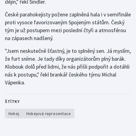
dějin," řekl Šindler.
Stolní tenis
České parahokejisty požene zaplněná hala i v semifinále
Triatlon
proti vysoce favorizovaným Spojeným státům. Český
tým je už postupem mezi poslední čtyři a atmosférou
Veslování
na zápasech nadšený.
Vodní slalom
"Jsem neskutečně šťastný, je to splněný sen. Já myslím,
že furt sníme. Je tady díky organizátorům plný barák.
Volejbal
Klobouk dolů před lidmi, že nás přišli podpořit a dotáhli
nás k postupu," řekl brankář českého týmu Michal
Ostatní
Vápenka.
ŠTÍTKY
Hokej
Hokejová reprezentace