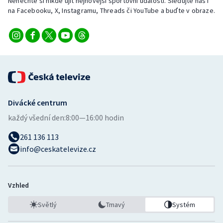
Nenechte si nikde ujít nejnovější sportovní události. Sledujte nás i
na Facebooku, X, Instagramu, Threads či YouTube a buďte v obraze.
Divácké centrum
každý všední den:
8:00—16:00 hodin
261 136 113
info@ceskatelevize.cz
Vzhled
Světlý
Tmavý
Systém