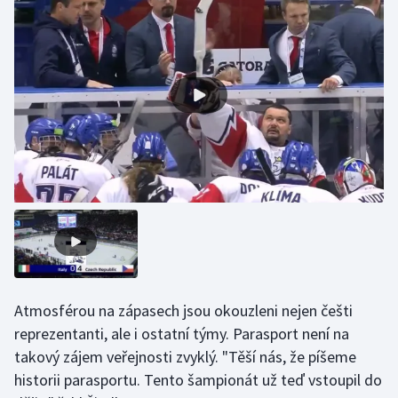
Olympijské hry
Parasport
Plavání
Plážový volejbal
Ragby
Rychlobruslení
Rychlostní kanoistika
Atmosférou na zápasech jsou okouzleni nejen češti
Short track
reprezentanti, ale i ostatní týmy. Parasport není na
takový zájem veřejnosti zvyklý. "Těší nás, že píšeme
Sportovní střelba
historii parasportu. Tento šampionát už teď vstoupil do