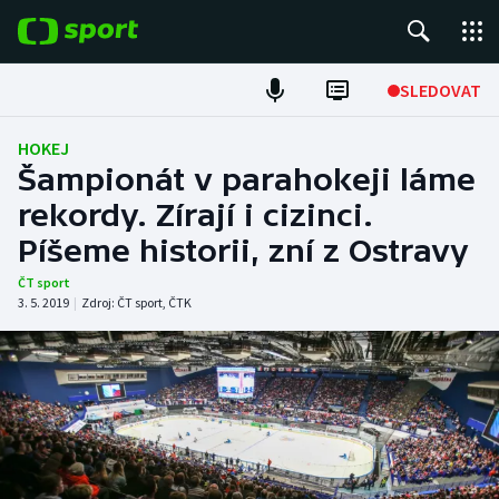
POPULÁRNÍ
SLEDOVAT
Fotbal
HOKEJ
Šampionát v parahokeji láme
Hokej
rekordy. Zírají i cizinci.
Píšeme historii, zní z Ostravy
Tenis
ČT sport
Atletika
3. 5. 2019
|
Zdroj:
ČT sport
,
ČTK
Cyklistika
DALŠÍ SPORTY
Americký fotbal
NEPŘEHLÉDNĚTE