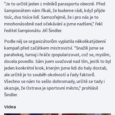
"Je to určitě jeden z milníků parasportu obecně. Před
šampionátem nám říkali, že budeme rádi, když přijde
Gymnastika
tisíc, dva tisíce lidí. Samozřejmě, že i pro nás je to
mnohonásobně nad očekávání a jsme nadšeni," řekl
Házená
ředitel šampionátu Jiří Šindler.
Jezdectví
Podle něj se organizátorům vyplatila několikatýdenní
kampaň před začátkem mistrovství. "Snažili jsme se
Judo
parahokej, turnaj i hráče zpopularizovat, což se, myslím,
docela povedlo. Sám jsem uvažoval nad tím, jestli to byl
Krasobruslení
jeden konkrétní krok, kterým jsme lidi do haly dostali,
Lezení
ale určitě je to souběh okolností a řady faktorů.
Všechno se nám to sešlo dohromady, určitě se tady i
Lyže a snowboard
ukazuje, že Ostrava je sportovní město," prohlásil
Šindler.
Moderní pětiboj
Videa
Motorsport