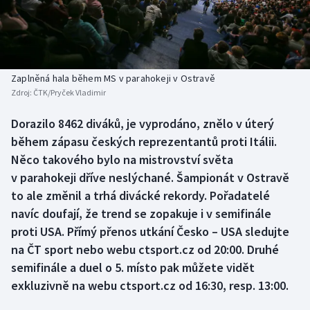
Baseball a softbal
Soutěže
Basketbal
Historické návraty
Biatlon
Aplikace ČT sport
Zaplněná hala během MS v parahokeji v Ostravě
Zdroj:
ČTK/Pryček Vladimir
Boby a skeleton
AZ kvíz
Dorazilo 8462 diváků, je vyprodáno, znělo v úterý
během zápasu českých reprezentantů proti Itálii.
Box
Něco takového bylo na mistrovství světa
Curling
v parahokeji dříve neslýchané. Šampionát v Ostravě
to ale změnil a trhá divácké rekordy. Pořadatelé
Dostihy
navíc doufají, že trend se zopakuje i v semifinále
proti USA. Přímý přenos utkání Česko – USA sledujte
Florbal
na ČT sport nebo webu ctsport.cz od 20:00. Druhé
semifinále a duel o 5. místo pak můžete vidět
Futsal
exkluzivně na webu ctsport.cz od 16:30, resp. 13:00.
Golf