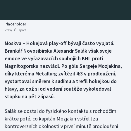
Atletika
Soutěže
Baseball a softbal
Historické návraty
Placeholder
Zdroj:
ČT sport
Basketbal
Aplikace ČT sport
Moskva – Hokejová play-off bývají často vypjatá.
Biatlon
AZ kvíz
Brankář Novosibirsku Alexandr Salák však svoje
emoce ve vyřazovacích soubojích KHL proti
Boby a skeleton
Magnitogorsku nezvládl. Po gólu Sergeje Mozjakina,
díky kterému Metallurg zvítězil 4:3 v prodloužení,
Box
vystartoval směrem k sudímu a trefil hokejkou do
hlavy, za což si od vedení soutěže vykoledoval
Curling
stopku na pět zápasů.
Cyklistika
Salák se dostal do fyzického kontaktu s rozhodčím
Dostihy
krátce poté, co kapitán Mozjakin vstřelil za
kontroverzních okolností v první minutě prodloužení
Florbal