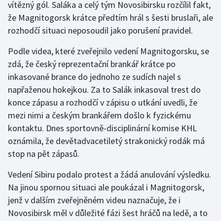
vítězný gól. Saláka a celý tým Novosibirsku rozčílil fakt,
že Magnitogorsk krátce předtím hrál s šesti bruslaři, ale
Futsal
rozhodčí situaci neposoudil jako porušení pravidel.
Golf
Podle videa, které zveřejnilo vedení Magnitogorsku, se
zdá, že český reprezentační brankář krátce po
Gymnastika
inkasované brance do jednoho ze sudích najel s
napřaženou hokejkou. Za to Salák inkasoval trest do
Házená
konce zápasu a rozhodčí v zápisu o utkání uvedli, že
mezi nimi a českým brankářem došlo k fyzickému
Jezdectví
kontaktu. Dnes sportovně-disciplinární komise KHL
oznámila, že devětadvacetiletý strakonický rodák má
Judo
stop na pět zápasů.
Krasobruslení
Vedení Sibiru podalo protest a žádá anulování výsledku.
Na jinou spornou situaci ale poukázal i Magnitogorsk,
Lezení
jenž v dalším zveřejněném videu naznačuje, že i
Novosibirsk měl v důležité fázi šest hráčů na ledě, a to
Lyže a snowboard