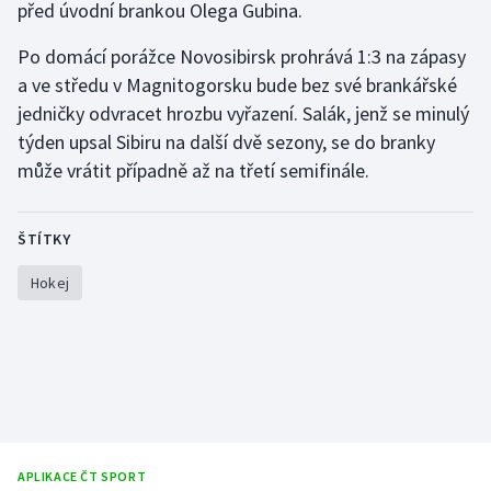
před úvodní brankou Olega Gubina.
Moderní pětiboj
Po domácí porážce Novosibirsk prohrává 1:3 na zápasy
a ve středu v Magnitogorsku bude bez své brankářské
Motorsport
jedničky odvracet hrozbu vyřazení. Salák, jenž se minulý
Olympijské hry
týden upsal Sibiru na další dvě sezony, se do branky
může vrátit případně až na třetí semifinále.
Parasport
ŠTÍTKY
Plavání
Hokej
Plážový volejbal
Ragby
Rychlobruslení
Rychlostní kanoistika
APLIKACE ČT SPORT