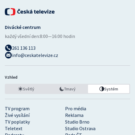
Divácké centrum
každý všední den:
8:00—16:00 hodin
261 136 113
info@ceskatelevize.cz
Vzhled
Světlý
Tmavý
Systém
TV program
Pro média
Živé vysílání
Reklama
TV poplatky
Studio Brno
Teletext
Studio Ostrava
Podcasty
Rada ČT