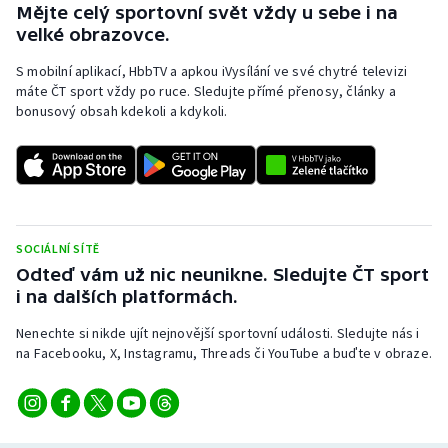
Mějte celý sportovní svět vždy u sebe i na
Short track
velké obrazovce.
Sportovní střelba
S mobilní aplikací, HbbTV a apkou iVysílání ve své chytré televizi
máte ČT sport vždy po ruce. Sledujte přímé přenosy, články a
Stolní tenis
bonusový obsah kdekoli a kdykoli.
Triatlon
Veslování
SOCIÁLNÍ SÍTĚ
Vodní slalom
Odteď vám už nic neunikne. Sledujte ČT sport
i na dalších platformách.
Volejbal
Nenechte si nikde ujít nejnovější sportovní události. Sledujte nás i
Ostatní
na Facebooku, X, Instagramu, Threads či YouTube a buďte v obraze.