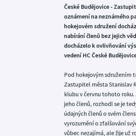
České Budějovice - Zastupit
oznámení na neznámého pac
hokejovém sdružení docháze
nabírání členů bez jejich v
docházelo k ovlivňování vý
vedení HC České Budějovic
Pod hokejovým sdružením tré
Zastupitel města Stanislav R
klubu v červnu tohoto roku. 
jeho členů, rozhodl se je te
údajných členů o svém člens
vyrozumění o zfalšování svý
vůbec nezajímá, ale žije už ro