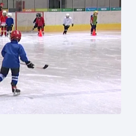
Moderní pětiboj
Triatlon
Motorsport
Veslování
Olympijské hry
Vodní slalom
Parasport
Volejbal
Plavání
Ostatní
Plážový volejbal