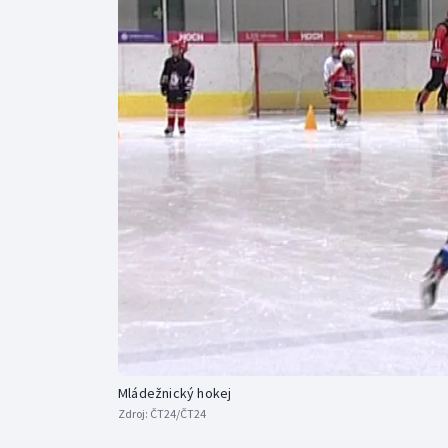
Curling
Dostihy
Florbal
Futsal
Golf
Gymnastika
Mládežnický hokej
Zdroj:
ČT24/ČT24