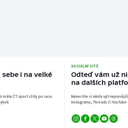
SOCIÁLNÍ SÍTĚ
 sebe i na velké
Odteď vám už nic
na dalších platf
izi máte ČT sport vždy po ruce.
Nenechte si nikde ujít nejnovější
ykoli.
Instagramu, Threads či YouTube 