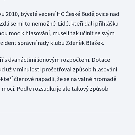
oku 2010, bývalé vedení HC České Budějovice nad
dá se mi to nemožné. Lidé, kteří dali přihlášku
ou moc k hlasování, museli tak učinit se svým
ezident správní rady klubu Zdeněk Blažek.
í s dvanáctimilionovým rozpočtem. Dotace
ud už v minulosti prošetřoval způsob hlasování
teří členové napadli, že se na valné hromadě
mocí. Podle rozsudku je ale takový způsob