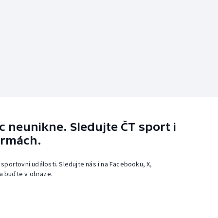
 neunikne. Sledujte ČT sport i
ormách.
 sportovní události. Sledujte nás i na Facebooku, X,
a buďte v obraze.