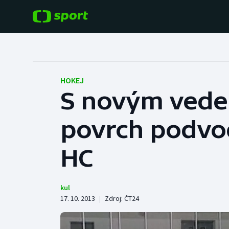
POPULÁRNÍ
DALŠÍ SPORTY
Fotbal
Americký fotbal
HOKEJ
S novým vede
Hokej
Baseball a softbal
povrch podvo
Tenis
Basketbal
Atletika
HC
Biatlon
Cyklistika
Boby a skeleton
kul
17. 10. 2013
|
Zdroj:
ČT24
Box