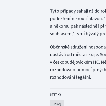
Tyto případy sahají až do r
podezřením kroutí hlavou. "Z
a někomu pak následně i pln
souhlasem," tvrdí bývalý pr
Občanské sdružení hospodař
dostává od města i kraje. So
v českobudějovickém HC. Něk
rozhodovalo pomocí plných 
rozhodování legální.
ŠTÍTKY
Hokej