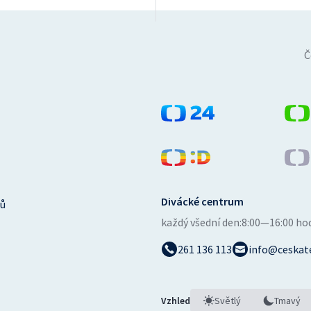
Č
Divácké centrum
ů
každý všední den:
8:00—16:00 ho
261 136 113
info@ceskate
Vzhled
Světlý
Tmavý