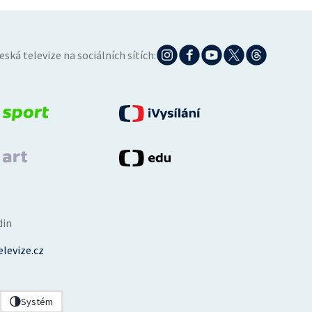
eská televize na sociálních sítích:
din
levize.cz
Systém