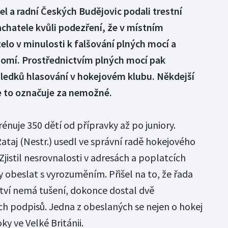
el a radní Českých Budějovic podali trestní
hatele kvůli podezření, že v místním
lo v minulosti k falšování plných mocí a
ědomí. Prostřednictvím plných mocí pak
sledků hlasování v hokejovém klubu. Někdejší
e to označuje za nemožné.
nuje 350 dětí od přípravky až po juniory.
ataj (Nestr.) usedl ve správní radě hokejového
Zjistil nesrovnalosti v adresách a poplatcích
dy obeslat s vyrozuměním. Přišel na to, že řada
tví nemá tušení, dokonce dostal dvě
ch podpisů. Jedna z obeslaných se nejen o hokej
ky ve Velké Británii.