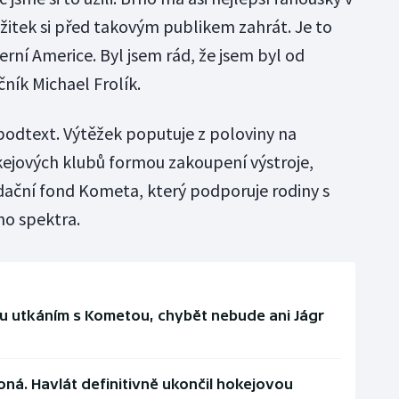
zážitek si před takovým publikem zahrát. Je to
erní Americe. Byl jsem rád, že jsem byl od
čník Michael Frolík.
 podtext. Výtěžek poputuje z poloviny na
jových klubů formou zakoupení výstroje,
dační fond Kometa, který podporuje rodiny s
ho spektra.
rou utkáním s Kometou, chybět nebude ani Jágr
oná. Havlát definitivně ukončil hokejovou