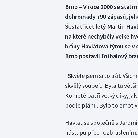
Brno – V roce 2000 se stal 
dohromady 790 zápasů, jeho k
Šestatřicetiletý Martin Hav
na které nechyběly velké h
brány Havlátova týmu se v 
Brno postavil fotbalový bran
"Skvěle jsem si to užil. Všich
skvělý soupeř... Byla tu větši
Kometě patří velký díky, ja
podle plánu. Bylo to emotivn
Havlát se společně s Jaromí
nástupu před rozbruslením. 