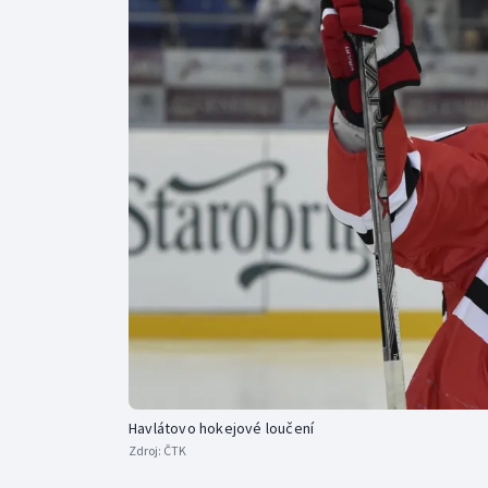
Curling
Dostihy
Florbal
Futsal
Golf
Gymnastika
Havlátovo hokejové loučení
Zdroj:
ČTK