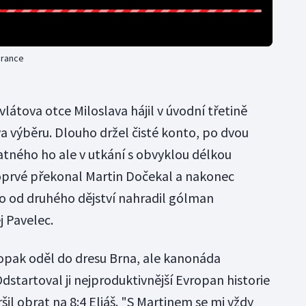
brance
átova otce Miloslava hájil v úvodní třetině
 výběru. Dlouho držel čisté konto, po dvou
tného ho ale v utkání s obvyklou délkou
oprvé překonal Martin Dočekal a nakonec
 ho od druhého dějství nahradil gólman
 Pavelec.
opak oděl do dresu Brna, ale kanonáda
dstartoval ji nejproduktivnější Evropan historie
šil obrat na 8:4 Eliáš. "S Martinem se mi vždy