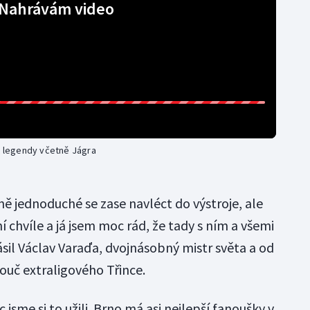
Nahrávám video
it legendy včetně Jágra
ě jednoduché se zase navléct do výstroje, ale
í chvíle a já jsem moc rád, že tady s ním a všemi
sil Václav Varaďa, dvojnásobný mistr světa a od
ouč extraligového Třince.
jsme si to užili. Brno má asi nejlepší fanoušky v