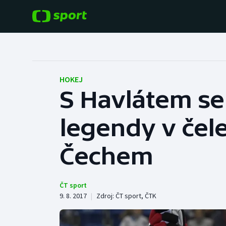
POPULÁRNÍ
DALŠÍ SPORTY
Fotbal
Americký fotbal
HOKEJ
S Havlátem se 
Hokej
Baseball a softbal
legendy v čele
Tenis
Basketbal
Atletika
Čechem
Biatlon
Cyklistika
Boby a skeleton
ČT sport
9. 8. 2017
|
Zdroj:
ČT sport
,
ČTK
Box