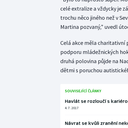
celé extralize a vždycky je 
trochu něco jiného než v Sev
Martina pozvaný," uvedl úto
Celá akce měla charitativní
podporu mládežnických hoke
druhá polovina půjde na Na
dětmi s poruchou autistické
SOUVISEJÍCÍ ČLÁNKY
Havlát se rozloučí s karié
4. 7. 2017
Návrat se kvůli zranění nek