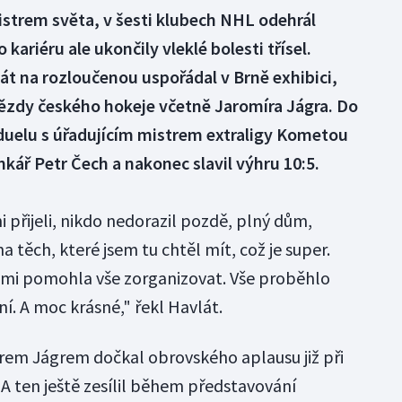
mistrem světa, v šesti klubech NHL odehrál
ariéru ale ukončily vleklé bolesti třísel.
lát na rozloučenou uspořádal v Brně exhibici,
vězdy českého hokeje včetně Jaromíra Jágra. Do
duelu s úřadujícím mistrem extraligy Kometou
kář Petr Čech a nakonec slavil výhru 10:5.
ni přijeli, nikdo nedorazil pozdě, plný dům,
na těch, které jsem tu chtěl mít, což je super.
k mi pomohla vše zorganizovat. Vše proběhlo
í. A moc krásné," řekl Havlát.
rem Jágrem dočkal obrovského aplausu již při
A ten ještě zesílil během představování