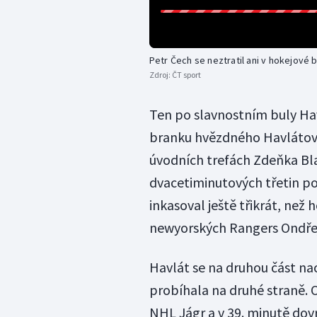
Petr Čech se neztratil ani v hokejové 
Zdroj:
ČT sport
Ten po slavnostním buly Havl
branku hvězdného Havlátova
úvodních trefách Zdeňka Bla
dvacetiminutových třetin p
inkasoval ještě třikrát, než
newyorských Rangers Ondřej
Havlát se na druhou část na
probíhala na druhé straně. O
NHL Jágr a v 39. minutě dovr