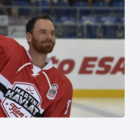
Moderní pětiboj
Triatlon
Motorsport
Veslování
Olympijské hry
Vodní slalom
Parasport
Volejbal
Plavání
Ostatní
Plážový volejbal