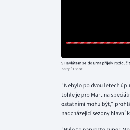
S Havlátem se do Brna přijely rozlouč
Zdroj:
ČT sport
"Nebylo po dvou letech úpln
tohle je pro Martina speciáln
ostatními mohu být," prohlá
nadcházející sezony hlavní k
"Bylo to naprosto super. Moc 