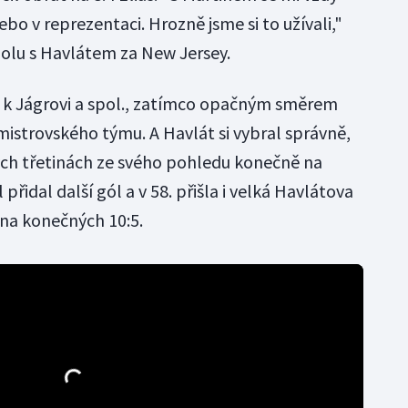
ebo v reprezentaci. Hrozně jsme si to užívali,"
polu s Havlátem za New Jersey.
il k Jágrovi a spol., zatímco opačným směrem
mistrovského týmu. A Havlát si vybral správně,
ch třetinách ze svého pohledu konečně na
přidal další gól a v 58. přišla i velká Havlátova
k na konečných 10:5.