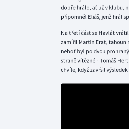
dobře hrálo, ať už v klubu, n
připomněl Eliáš, jenž hrál s
Na třetí část se Havlát vrát
zamířil Martin Erat, tahoun 
neboť byl po dvou prohraný
straně vítězné - Tomáš Hertl 
chvíle, když završil výslede