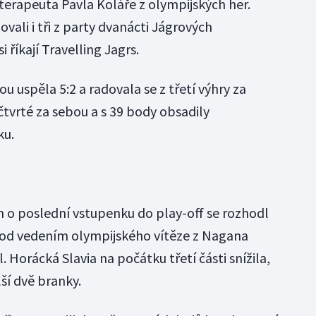
terapeuta Pavla Koláře z olympijských her.
vali i tři z party dvanácti Jágrových
 říkají Travelling Jagrs.
u uspěla 5:2 a radovala se z třetí výhry za
tvrté za sebou a s 39 body obsadily
ku.
m o poslední vstupenku do play-off se rozhodl
 pod vedením olympijského vítěze z Nagana
l. Horácká Slavia na počátku třetí části snížila,
lší dvě branky.