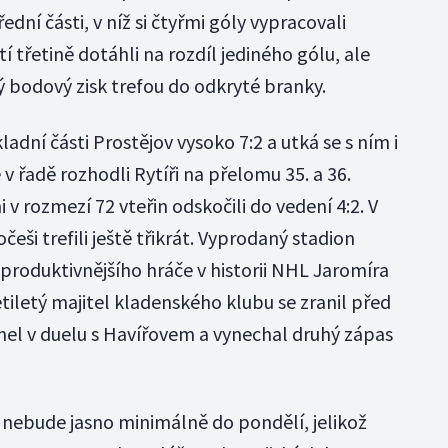
ední části, v níž si čtyřmi góly vypracovali
tí třetině dotáhli na rozdíl jediného gólu, ale
ý bodový zisk trefou do odkryté branky.
adní části Prostějov vysoko 7:2 a utká se s ním i
e v řadě rozhodli Rytíři na přelomu 35. a 36.
 rozmezí 72 vteřin odskočili do vedení 4:2. V
eši trefili ještě třikrát. Vyprodaný stadion
produktivnějšího hráče v historii NHL Jaromíra
tiletý majitel kladenského klubu se zranil před
el v duelu s Havířovem a vynechal druhý zápas
nebude jasno minimálně do pondělí, jelikož