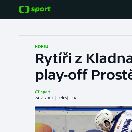
POPULÁRNÍ
DALŠÍ SPORTY
Fotbal
Americký fotbal
HOKEJ
Rytíři z Kladn
Hokej
Baseball a softbal
play-off Prost
Tenis
Basketbal
Atletika
Biatlon
ČT sport
24. 2. 2018
|
Zdroj:
ČTK
Cyklistika
Boby a skeleton
Box