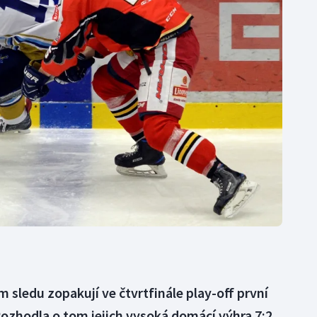
Moderní pětiboj
Triatlon
Motorsport
Veslování
Olympijské hry
Vodní slalom
Parasport
Volejbal
Plavání
Ostatní
Plážový volejbal
m sledu zopakují ve čtvrtfinále play-off první
Rozhodla o tom jejich vysoká domácí výhra 7:2