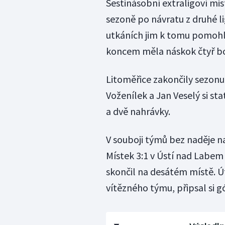
Šestinásobní extraligoví mis
sezoně po návratu z druhé li
utkáních jim k tomu pomohlo
koncem měla náskok čtyř bo
Litoměřice zakončily sezonu
Voženílek a Jan Veselý si sta
a dvě nahrávky.
V souboji týmů bez naděje n
Místek 3:1 v Ústí nad Labem 
skončil na desátém místě. Ú
vítězného týmu, připsal si gó