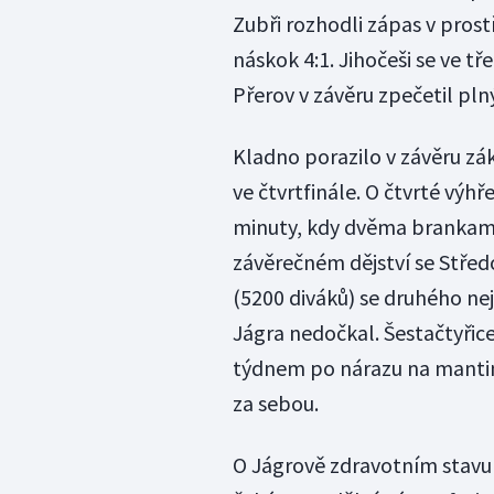
Zubři rozhodli zápas v prostř
náskok 4:1. Jihočeši se ve tře
Přerov v závěru zpečetil pln
Kladno porazilo v závěru zákl
ve čtvrtfinále. O čtvrté výhř
minuty, kdy dvěma brankami v
závěrečném dějství se Středoč
(5200 diváků) se druhého nej
Jágra nedočkal. Šestačtyřice
týdnem po nárazu na mantin
za sebou.
O Jágrově zdravotním stavu 