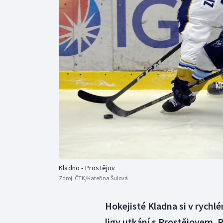
Curling
Dostihy
Florbal
Futsal
Golf
Gymnastika
Kladno - Prostějov
Zdroj:
ČTK/Kateřina Šulová
Hokejisté Kladna si v rychlé
ligy utkání s Prostějovem. 