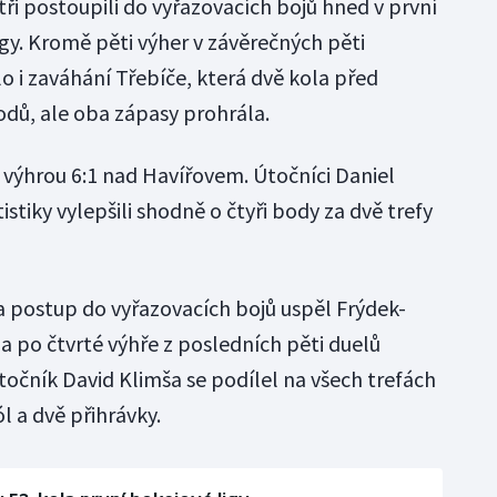
tři postoupili do vyřazovacích bojů hned v první
gy. Kromě pěti výher v závěrečných pěti
 i zaváhání Třebíče, která dvě kola před
dů, ale oba zápasy prohrála.
 výhrou 6:1 nad Havířovem. Útočníci Daniel
tistiky vylepšili shodně o čtyři body za dvě trefy
a postup do vyřazovacích bojů uspěl Frýdek-
a po čtvrté výhře z posledních pěti duelů
točník David Klimša se podílel na všech trefách
l a dvě přihrávky.