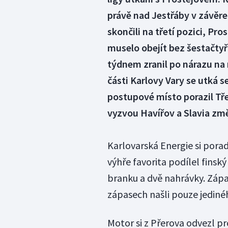
právě nad Jestřáby v závěre
skončili na třetí pozici, Pr
muselo obejít bez šestačtyř
týdnem zranil po nárazu na 
části Karlovy Vary se utká 
postupové místo porazil Tře
vyzvou Havířov a Slavia změř
Karlovarská Energie si porad
výhře favorita podílel fins
branku a dvě nahrávky. Záp
zápasech našli pouze jediné
Motor si z Přerova odvezl pr