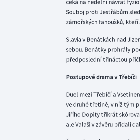
čeká na nedělní návrat fyzio
Souboj proti Jestřábům sledo
zámořských fanoušků, kteří si
Slavia v Benátkách nad Jizero
sebou. Benátky prohrály poč
předposlední třináctou příč
Postupové drama v Třebíči
Duel mezi Třebíčí a Vsetíne
ve druhé třetině, v níž tým
Jiřího Dopity třikrát skórova
ale Valaši v závěru přidali da