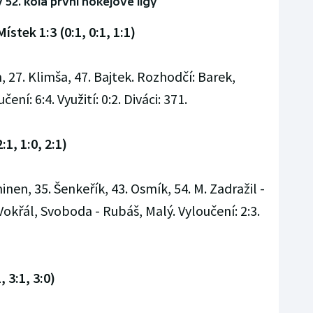
 52. kola první hokejové ligy
stek 1:3 (0:1, 0:1, 1:1)
n, 27. Klimša, 47. Bajtek. Rozhodčí: Barek,
ení: 6:4. Využití: 0:2. Diváci: 371.
:1, 1:0, 2:1)
inen, 35. Šenkeřík, 43. Osmík, 54. M. Zadražil -
Vokřál, Svoboda - Rubáš, Malý. Vyloučení: 2:3.
 3:1, 3:0)