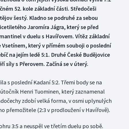
čném 52. kole základní části. Středočeši
ostějov šestý. Kladno se podruhé za sebou
icetiletého Jaromíra Jágra, který se před
mantinel v duelu s Havířovem. Vítěz základní
se Vsetínem, který v přímém souboji o poslední
bíč na jejím ledě 5:1. Druhé České Budějovice
í síly s Přerovem. Začíná se v úterý.
ila s poslední Kadaní 5:2. Třemi body se na
ký útočník Henri Tuominen, který zaznamenal
adočechy zdobí velká forma, v osmi uplynulých
ho přemožitele (2:3 v prodloužení v Havířově).
ohru 3:5 a neuspěl ve třetím duelu po sobě.