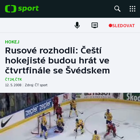
POPULÁRNÍ
SLEDOVAT
Fotbal
HOKEJ
Rusové rozhodli: Čeští
Hokej
hokejisté budou hrát ve
čtvrtfinále se Švédskem
Tenis
ČT24
,
ČTK
Atletika
12. 5. 2008
|
Zdroj:
ČT sport
Cyklistika
DALŠÍ SPORTY
Americký fotbal
NEPŘEHLÉDNĚTE