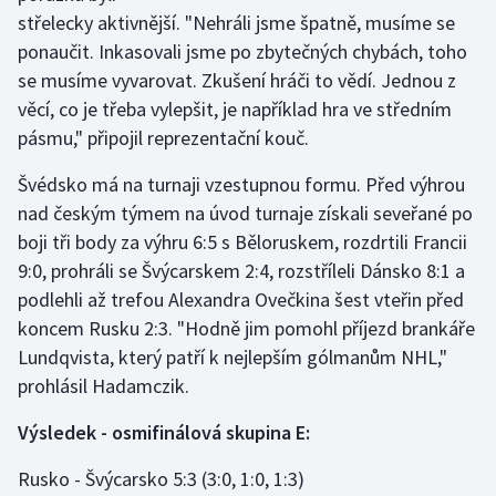
Stolní tenis
střelecky aktivnější. "Nehráli jsme špatně, musíme se
ponaučit. Inkasovali jsme po zbytečných chybách, toho
Triatlon
se musíme vyvarovat. Zkušení hráči to vědí. Jednou z
věcí, co je třeba vylepšit, je například hra ve středním
Veslování
pásmu," připojil reprezentační kouč.
Vodní slalom
Švédsko má na turnaji vzestupnou formu. Před výhrou
nad českým týmem na úvod turnaje získali seveřané po
Volejbal
boji tři body za výhru 6:5 s Běloruskem, rozdrtili Francii
9:0, prohráli se Švýcarskem 2:4, rozstříleli Dánsko 8:1 a
Ostatní
podlehli až trefou Alexandra Ovečkina šest vteřin před
koncem Rusku 2:3. "Hodně jim pomohl příjezd brankáře
Lundqvista, který patří k nejlepším gólmanům NHL,"
prohlásil Hadamczik.
Výsledek - osmifinálová skupina E:
Rusko - Švýcarsko 5:3 (3:0, 1:0, 1:3)