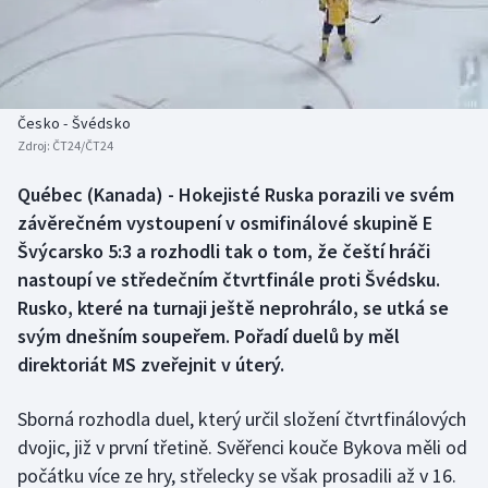
Baseball a softbal
Soutěže
Basketbal
Historické návraty
Biatlon
Aplikace ČT sport
Česko - Švédsko
Zdroj:
ČT24/ČT24
Boby a skeleton
AZ kvíz
Québec (Kanada) - Hokejisté Ruska porazili ve svém
závěrečném vystoupení v osmifinálové skupině E
Box
Švýcarsko 5:3 a rozhodli tak o tom, že čeští hráči
Curling
nastoupí ve středečním čtvrtfinále proti Švédsku.
Rusko, které na turnaji ještě neprohrálo, se utká se
Dostihy
svým dnešním soupeřem. Pořadí duelů by měl
direktoriát MS zveřejnit v úterý.
Florbal
Sborná rozhodla duel, který určil složení čtvrtfinálových
Futsal
dvojic, již v první třetině. Svěřenci kouče Bykova měli od
počátku více ze hry, střelecky se však prosadili až v 16.
Golf