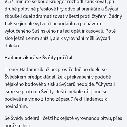
V 57. minutě se kouč Krueger rozhodl zariskovat, při
druhé polovině přesilové hry odvolal brankáře a Švýcaři
Olympijské hry
zkoušeli duel zdramatizovat v šesti proti čtyřem. Žádný
Parasport
tlak se jim ale vytvořit nepodařilo a po návratu
vyloučeného Sušinského na led opět inkasovali. Poté
Plavání
sice ještě Lemm snížil, ale k vyrovnání měli Švýcaři
daleko.
Plážový volejbal
Hadamczik už se Švédy počítal
Ragby
Trenér Hadamczik už bezprostředně po duelu se
Švédskem předpokládal, že k překvapení v podobě
Rychlobruslení
nějakého bodového zisku Švýcarů nedojde. "Chystali
Rychlostní kanoistika
jsme se proto na Švédy. Ještě několikrát jsme se
podívali na video z toho zápasu," řekl Hadamczik
Short track
novinářům.
Sportovní střelba
Se Švédy odehráli čeští hokejisté vyrovnanou bitvu, přes
porážku byli