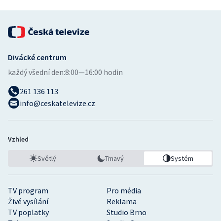
Divácké centrum
každý všední den:
8:00—16:00 hodin
261 136 113
info@ceskatelevize.cz
Vzhled
Světlý
Tmavý
Systém
TV program
Pro média
Živé vysílání
Reklama
TV poplatky
Studio Brno