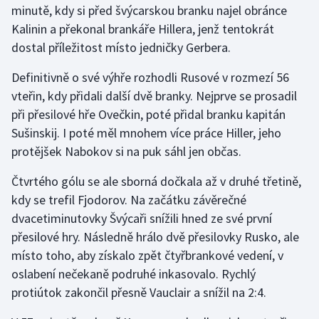
minutě, kdy si před švýcarskou branku najel obránce
Kalinin a překonal brankáře Hillera, jenž tentokrát
Gymnastika
dostal příležitost místo jedničky Gerbera.
Házená
Definitivně o své výhře rozhodli Rusové v rozmezí 56
vteřin, kdy přidali další dvě branky. Nejprve se prosadil
Jezdectví
při přesilové hře Ovečkin, poté přidal branku kapitán
Sušinskij. I poté měl mnohem více práce Hiller, jeho
Judo
protějšek Nabokov si na puk sáhl jen občas.
Krasobruslení
Čtvrtého gólu se ale sborná dočkala až v druhé třetině,
kdy se trefil Fjodorov. Na začátku závěrečné
Lezení
dvacetiminutovky Švýcaři snížili hned ze své první
přesilové hry. Následně hrálo dvě přesilovky Rusko, ale
Lyže a snowboard
místo toho, aby získalo zpět čtyřbrankové vedení, v
Moderní pětiboj
oslabení nečekaně podruhé inkasovalo. Rychlý
protiútok zakončil přesně Vauclair a snížil na 2:4.
Motorsport