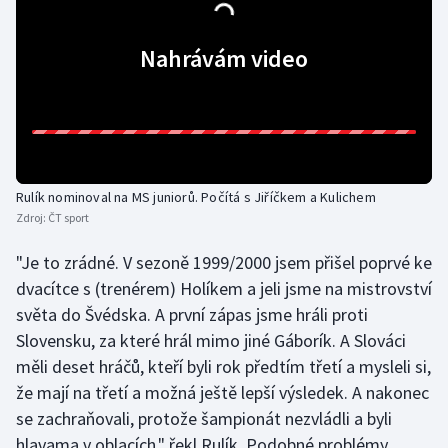
Gymnastika
Nahrávám video
Házená
Jezdectví
Judo
Rulík nominoval na MS juniorů. Počítá s Jiříčkem a Kulichem
Zdroj:
ČT sport
Krasobruslení
"Je to zrádné. V sezoně 1999/2000 jsem přišel poprvé ke
Lezení
dvacítce s (trenérem) Holíkem a jeli jsme na mistrovství
světa do Švédska. A první zápas jsme hráli proti
Lyže a snowboard
Slovensku, za které hrál mimo jiné Gáborík. A Slováci
měli deset hráčů, kteří byli rok předtím třetí a mysleli si,
Moderní pětiboj
že mají na třetí a možná ještě lepší výsledek. A nakonec
se zachraňovali, protože šampionát nezvládli a byli
Motorsport
hlavama v oblacích," řekl Rulík. Podobné problémy