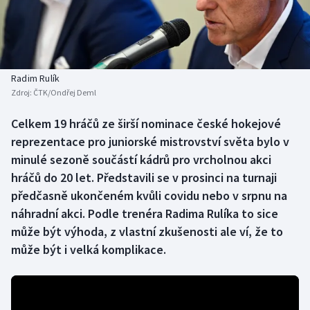
Baseball a softbal
Soutěže
Basketbal
Historické návraty
Biatlon
Aplikace ČT sport
Radim Rulík
Zdroj:
ČTK/Ondřej Deml
Boby a skeleton
AZ kvíz
Celkem 19 hráčů ze širší nominace české hokejové
reprezentace pro juniorské mistrovství světa bylo v
Box
minulé sezoně součástí kádrů pro vrcholnou akci
Curling
hráčů do 20 let. Představili se v prosinci na turnaji
předčasně ukončeném kvůli covidu nebo v srpnu na
Dostihy
náhradní akci. Podle trenéra Radima Rulíka to sice
může být výhoda, z vlastní zkušenosti ale ví, že to
Florbal
může být i velká komplikace.
Futsal
Golf