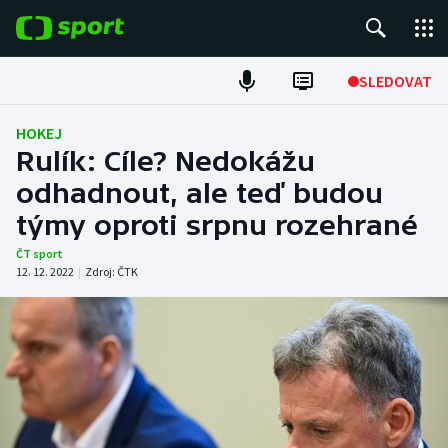
POPULÁRNÍ
SLEDOVAT
Fotbal
HOKEJ
Rulík: Cíle? Nedokážu
Hokej
odhadnout, ale teď budou
týmy oproti srpnu rozehrané
Tenis
ČT sport
Atletika
12. 12. 2022
|
Zdroj:
ČTK
Cyklistika
DALŠÍ SPORTY
Americký fotbal
NEPŘEHLÉDNĚTE