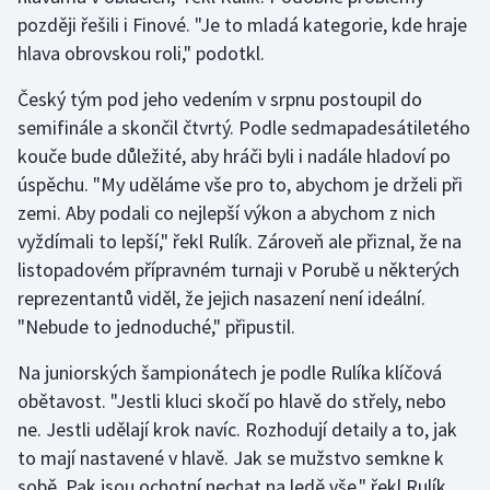
později řešili i Finové. "Je to mladá kategorie, kde hraje
Olympijské hry
hlava obrovskou roli," podotkl.
Parasport
Český tým pod jeho vedením v srpnu postoupil do
semifinále a skončil čtvrtý. Podle sedmapadesátiletého
Plavání
kouče bude důležité, aby hráči byli i nadále hladoví po
úspěchu. "My uděláme vše pro to, abychom je drželi při
Plážový volejbal
zemi. Aby podali co nejlepší výkon a abychom z nich
vyždímali to lepší," řekl Rulík. Zároveň ale přiznal, že na
Ragby
listopadovém přípravném turnaji v Porubě u některých
Rychlobruslení
reprezentantů viděl, že jejich nasazení není ideální.
"Nebude to jednoduché," připustil.
Rychlostní kanoistika
Na juniorských šampionátech je podle Rulíka klíčová
obětavost. "Jestli kluci skočí po hlavě do střely, nebo
Short track
ne. Jestli udělají krok navíc. Rozhodují detaily a to, jak
Sportovní střelba
to mají nastavené v hlavě. Jak se mužstvo semkne k
sobě. Pak jsou ochotní nechat na ledě vše," řekl Rulík.