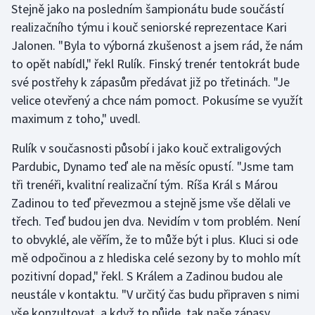
Stejně jako na posledním šampionátu bude součástí
realizačního týmu i kouč seniorské reprezentace Kari
Jalonen. "Byla to výborná zkušenost a jsem rád, že nám
to opět nabídl," řekl Rulík. Finský trenér tentokrát bude
své postřehy k zápasům předávat již po třetinách. "Je
velice otevřený a chce nám pomoct. Pokusíme se využít
maximum z toho," uvedl.
Rulík v současnosti působí i jako kouč extraligových
Pardubic, Dynamo teď ale na měsíc opustí. "Jsme tam
tři trenéři, kvalitní realizační tým. Ríša Král s Márou
Zadinou to teď převezmou a stejně jsme vše dělali ve
třech. Teď budou jen dva. Nevidím v tom problém. Není
to obvyklé, ale věřím, že to může být i plus. Kluci si ode
mě odpočinou a z hlediska celé sezony by to mohlo mít
pozitivní dopad," řekl. S Králem a Zadinou budou ale
neustále v kontaktu. "V určitý čas budu připraven s nimi
vše konzultovat, a když to půjde, tak naše zápasy