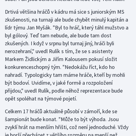
Stolní tenis
Drtivá většina hráčů v kádru má sice s juniorským MS
Triatlon
zkušenosti, na turnaji ale bude chybět minulý kapitán a
lídr týmu Jan Myšák. "Byl to hráč, který táhl mužstvo a
Veslování
byl gólový. Teď tam nebude, ale bude tam dost
zkušených. I když v srpnu byl turnaj jiný, hráči byli
Vodní slalom
nerozehraní," uvedl Rulík s tím, že se s asistenty
Markem Židlickým a Jiřím Kalousem pokusí složit
Volejbal
konkurenceschopný tým. "Nedokážu říct, kdo ho
nahradí. Typologicky tam máme hráče, kteří by mohli
Ostatní
být bodoví. Uvidíme, v jaké formě a rozpoložení
přijdou," uvedl Rulík, podle něhož reprezentace bude
opět spoléhat na týmové pojetí.
Celkem 17 hráčů aktuálně působí v zámoří, kde se
šampionát bude konat. "Může to být výhoda. Jsou
zvyklí hrát na menším hřišti, což není jednoduché. Vždy
je horší přecházet z většího rozměru na menší než