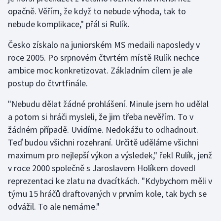
opačně. Věřím, že když to nebude výhoda, tak to
nebude komplikace," přál si Rulík.
Česko získalo na juniorském MS medaili naposledy v
roce 2005. Po srpnovém čtvrtém místě Rulík nechce
ambice moc konkretizovat. Základním cílem je ale
postup do čtvrtfinále.
"Nebudu dělat žádné prohlášení. Minule jsem ho udělal
a potom si hráči mysleli, že jim třeba nevěřím. To v
žádném případě. Uvidíme. Nedokážu to odhadnout.
Teď budou všichni rozehraní. Určitě uděláme všichni
maximum pro nejlepší výkon a výsledek," řekl Rulík, jenž
v roce 2000 společně s Jaroslavem Holíkem dovedl
reprezentaci ke zlatu na dvacítkách. "Kdybychom měli v
týmu 15 hráčů draftovaných v prvním kole, tak bych se
odvážil. To ale nemáme."