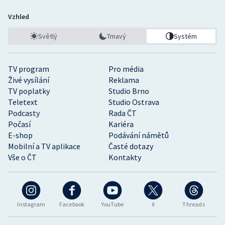
Vzhled
Světlý
Tmavý
Systém
TV program
Pro média
Živé vysílání
Reklama
TV poplatky
Studio Brno
Teletext
Studio Ostrava
Podcasty
Rada ČT
Počasí
Kariéra
E-shop
Podávání námětů
Mobilní a TV aplikace
Časté dotazy
Vše o ČT
Kontakty
Instagram
Facebook
YouTube
X
Threads