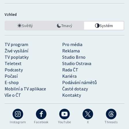
Stolní tenis
Vzhled
Triatlon
Světlý
Tmavý
Systém
Veslování
TV program
Pro média
Vodní slalom
Živé vysílání
Reklama
TV poplatky
Studio Brno
Volejbal
Teletext
Studio Ostrava
Podcasty
Rada ČT
Ostatní
Počasí
Kariéra
E-shop
Podávání námětů
Mobilní a TV aplikace
Časté dotazy
Vše o ČT
Kontakty
Instagram
Facebook
YouTube
X
Threads