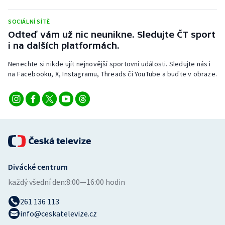
Olympijské hry
SOCIÁLNÍ SÍTĚ
Odteď vám už nic neunikne. Sledujte ČT sport
Parasport
i na dalších platformách.
Plavání
Nenechte si nikde ujít nejnovější sportovní události. Sledujte nás i
na Facebooku, X, Instagramu, Threads či YouTube a buďte v obraze.
Plážový volejbal
Ragby
Rychlobruslení
Rychlostní kanoistika
Divácké centrum
každý všední den:
8:00—16:00 hodin
Short track
261 136 113
Sportovní střelba
info@ceskatelevize.cz