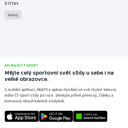
ŠTÍTKY
Gymnastika
Hokej
Házená
Jezdectví
Judo
APLIKACE ČT SPORT
Krasobruslení
Mějte celý sportovní svět vždy u sebe i na
velké obrazovce.
Lezení
S mobilní aplikací, HbbTV a apkou iVysílání ve své chytré televizi
máte ČT sport vždy po ruce. Sledujte přímé přenosy, články a
Lyže a snowboard
bonusový obsah kdekoli a kdykoli.
Moderní pětiboj
Motorsport