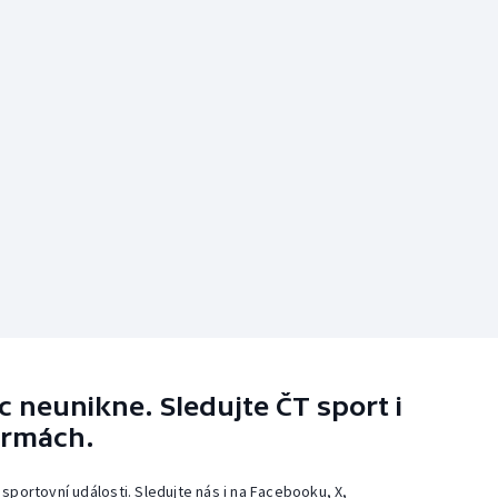
 neunikne. Sledujte ČT sport i
ormách.
 sportovní události. Sledujte nás i na Facebooku, X,