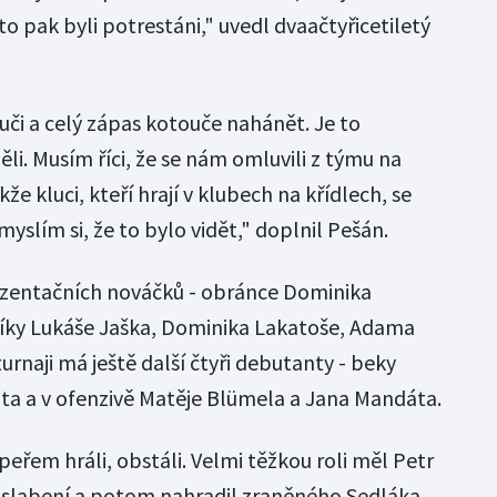
to pak byli potrestáni," uvedl dvaačtyřicetiletý
ouči a celý zápas kotouče nahánět. Je to
i. Musím říci, že se nám omluvili z týmu na
akže kluci, kteří hrají v klubech na křídlech, se
yslím si, že to bylo vidět," doplnil Pešán.
rezentačních nováčků - obránce Dominika
níky Lukáše Jaška, Dominika Lakatoše, Adama
urnaji má ještě další čtyři debutanty - beky
ta a v ofenzivě Matěje Blümela a Jana Mandáta.
upeřem hráli, obstáli. Velmi těžkou roli měl Petr
oslabení a potom nahradil zraněného Sedláka.