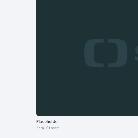
Curling
Dostihy
Florbal
Futsal
Golf
Gymnastika
Placeholder
Zdroj:
ČT sport