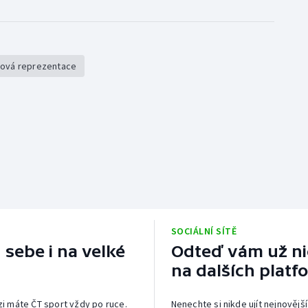
ová reprezentace
SOCIÁLNÍ SÍTĚ
 sebe i na velké
Odteď vám už nic
na dalších platf
izi máte ČT sport vždy po ruce.
Nenechte si nikde ujít nejnovější