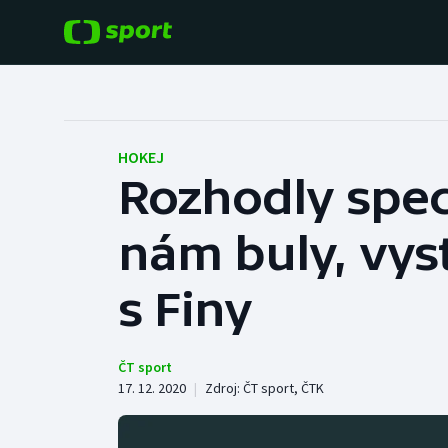
POPULÁRNÍ
DALŠÍ SPORTY
Fotbal
Americký fotbal
HOKEJ
Rozhodly spec
Hokej
Baseball a softbal
nám buly, vys
Tenis
Basketbal
Atletika
s Finy
Biatlon
Cyklistika
Boby a skeleton
ČT sport
17. 12. 2020
|
Zdroj:
ČT sport
,
ČTK
Box