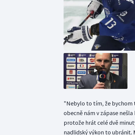
"Nebylo to tím, že bychom t
obecně nám v zápase nešla bu
protože hrát celé dvě minu
nadlidský výkon to ubránit.