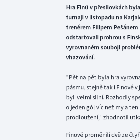
Hra Finů v přesilovkách by
turnaji v listopadu na Karja
trenérem Filipem Pešánem 
odstartovali prohrou s Fins
vyrovnaném souboji problé
vhazování.
"Pět na pět byla hra vyrov
pásmu, stejně tak i Finové 
byli velmi silní. Rozhodly sp
o jeden gól víc než my a te
prodloužení," zhodnotil utk
Finové proměnili dvě ze čtyř