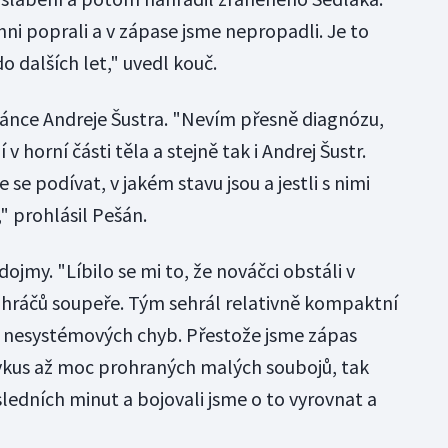
chni poprali a v zápase jsme nepropadli. Je to
 dalších let," uvedl kouč.
bránce Andreje Šustra. "Nevím přesně diagnózu,
v horní části těla a stejně tak i Andrej Šustr.
se podívat, v jakém stavu jsou a jestli s nimi
" prohlásil Pešán.
 dojmy. "Líbilo se mi to, že nováčci obstáli v
 hráčů soupeře. Tým sehrál relativně kompaktní
 nesystémových chyb. Přestože jsme zápas
 vkus až moc prohraných malých soubojů, tak
ledních minut a bojovali jsme o to vyrovnat a