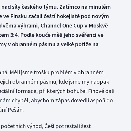
la nad síly českého týmu. Zatímco na minulém
le ve Finsku začali čeští hokejisté pod novým
dvěma výhrami, Channel One Cup v Moskvě
kem 3:4. Podle kouče měli jeho svěřenci ve
my v obranném pásmu a velké potíže na
naná. Měli jsme trošku problém v obranném
v jejich obranném pásmu, kde jsme my naopak
eciální formace, při kterých bohužel Finové dali
n nám chyběl, abychom zápas dovedli aspoň do
ání Pešán.
 početních výhod, Češi potrestali šest