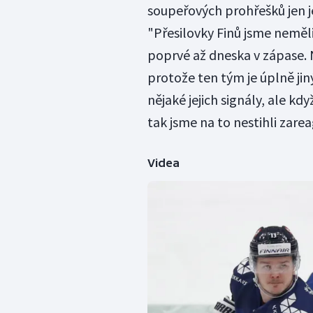
soupeřových prohřešků jen je
"Přesilovky Finů jsme neměl
poprvé až dneska v zápase. N
protože ten tým je úplně jiný
nějaké jejich signály, ale kdy
tak jsme na to nestihli zare
Videa