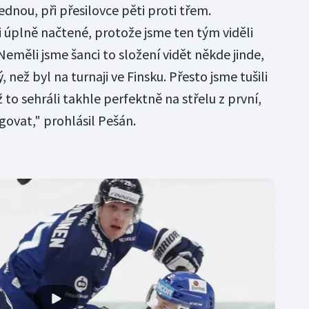
dnou, při přesilovce pěti proti třem.
i úplně načtené, protože jsme ten tým viděli
eměli jsme šanci to složení vidět někde jinde,
, než byl na turnaji ve Finsku. Přesto jsme tušili
ž to sehráli takhle perfektně na střelu z první,
agovat," prohlásil Pešán.