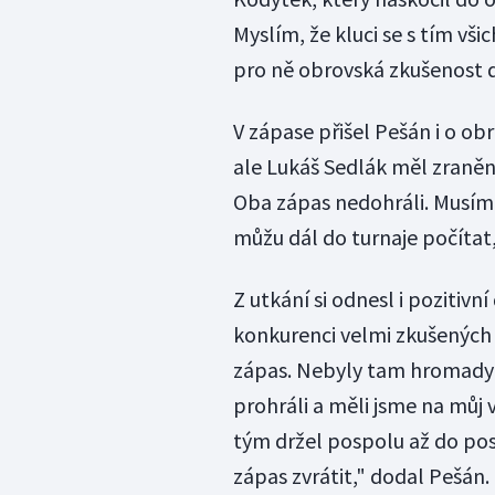
Myslím, že kluci se s tím vši
pro ně obrovská zkušenost do
V zápase přišel Pešán i o o
ale Lukáš Sedlák měl zranění 
Oba zápas nedohráli. Musíme 
můžu dál do turnaje počítat,
Z utkání si odnesl i pozitivní
konkurenci velmi zkušených
zápas. Nebyly tam hromady
prohráli a měli jsme na můj
tým držel pospolu až do pos
zápas zvrátit," dodal Pešán.