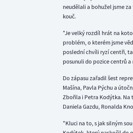
neudělali a bohužel jsme za 
kouč.
"Je velký rozdíl hrát na kot
problém, o kterém jsme věděl
poslední chvíli ryzí centři, t
posunuli do pozice centrů a m
Do zápasu zařadil šest rep
Mašína, Pavla Pýchu a útoč
Zbořila i Petra Kodýtka. Na t
Daniela Gazdu, Ronalda Kno
"Kluci na to, s jak silným so
Kodýtek, který naskočil do 