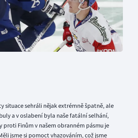
y situace sehráli nějak extrémně špatně, ale
ly a v oslabení byla naše fatální selhání,
ty proti Finům v našem obranném pásmu je
 Měli jsme si pomoct vhazováním, což jsme