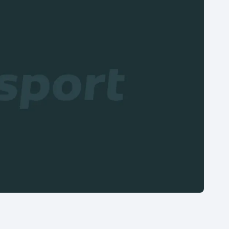
Moderní pětiboj
Triatlon
Motorsport
Veslování
Olympijské hry
Vodní slalom
Parasport
Volejbal
Plavání
Ostatní
Plážový volejbal