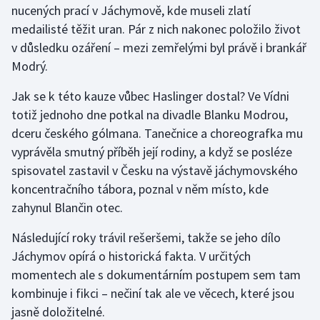
nucených prací v Jáchymově, kde museli zlatí
medailisté těžit uran. Pár z nich nakonec položilo život
Gymnastika
v důsledku ozáření – mezi zemřelými byl právě i brankář
Modrý.
Házená
Jak se k této kauze vůbec Haslinger dostal? Ve Vídni
Jezdectví
totiž jednoho dne potkal na divadle Blanku Modrou,
dceru českého gólmana. Tanečnice a choreografka mu
Judo
vyprávěla smutný příběh její rodiny, a když se posléze
spisovatel zastavil v Česku na výstavě jáchymovského
Krasobruslení
koncentračního tábora, poznal v něm místo, kde
Lezení
zahynul Blančin otec.
Následující roky trávil rešeršemi, takže se jeho dílo
Lyže a snowboard
Jáchymov opírá o historická fakta. V určitých
Moderní pětiboj
momentech ale s dokumentárním postupem sem tam
kombinuje i fikci – nečiní tak ale ve věcech, které jsou
Motorsport
jasně doložitelné.