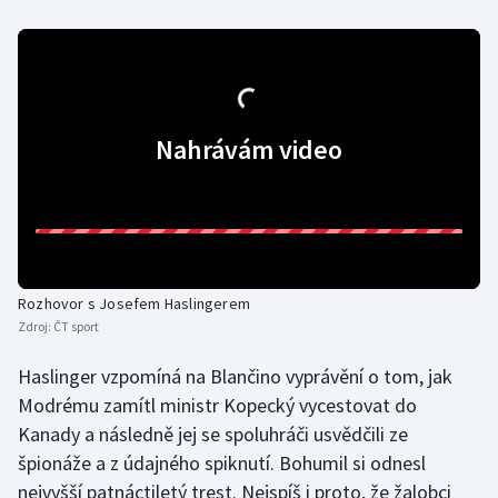
Olympijské hry
Parasport
Plavání
Nahrávám video
Plážový volejbal
Ragby
Rychlobruslení
Rozhovor s Josefem Haslingerem
Zdroj:
ČT sport
Rychlostní kanoistika
Haslinger vzpomíná na Blančino vyprávění o tom, jak
Modrému zamítl ministr Kopecký vycestovat do
Short track
Kanady a následně jej se spoluhráči usvědčili ze
Sportovní střelba
špionáže a z údajného spiknutí. Bohumil si odnesl
nejvyšší patnáctiletý trest. Nejspíš i proto, že žalobci