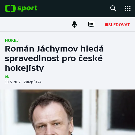
POPULÁRNÍ
SLEDOVAT
Fotbal
HOKEJ
Román Jáchymov hledá
Hokej
spravedlnost pro české
hokejisty
Tenis
bk
Atletika
18. 5. 2012
|
Zdroj:
ČT24
Cyklistika
DALŠÍ SPORTY
Americký fotbal
NEPŘEHLÉDNĚTE