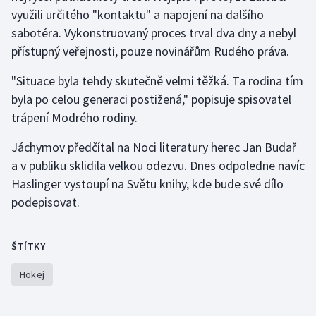
Stolní tenis
využili určitého "kontaktu" a napojení na dalšího
sabotéra. Vykonstruovaný proces trval dva dny a nebyl
Triatlon
přístupný veřejnosti, pouze novinářům Rudého práva.
Veslování
"Situace byla tehdy skutečně velmi těžká. Ta rodina tím
byla po celou generaci postižená," popisuje spisovatel
Vodní slalom
trápení Modrého rodiny.
Volejbal
Jáchymov předčítal na Noci literatury herec Jan Budař
a v publiku sklidila velkou odezvu. Dnes odpoledne navíc
Ostatní
Haslinger vystoupí na Světu knihy, kde bude své dílo
podepisovat.
ŠTÍTKY
Hokej