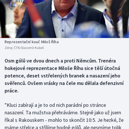
Baseball a softbal
Soutěže
Basketbal
Historické návraty
Biatlon
Aplikace ČT sport
Reprezentační kouč Miloš Říha
Boby a skeleton
AZ kvíz
Zdroj:
ČTK/Slavomír Kubeš
Box
Osm gólů ve dvou dnech a proti Němcům. Trenéra
hokejové reprezentace Miloše Říhu sice těší útočná
Curling
potence, deset vstřelených branek a nasazení jeho
svěřenců. Ovšem vrásky na čele mu dělala defenzivní
Dostihy
práce.
Florbal
"Kluci zabírají a je to od nich parádní po stránce
nasazení. Ta mužstva přehráváme. Stejně jako už jsem
Futsal
říkal s Rakouskem - mohlo to skončit 10:5. Je hezké, že
máme střelce a střílíme hodně gólů, ale nesmíme tolik
Golf