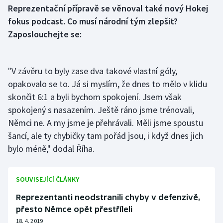
Stolní tenis
Reprezentační přípravě se věnoval také nový Hokej
fokus podcast. Co musí národní tým zlepšit?
Triatlon
Zaposlouchejte se:
Veslování
"V závěru to byly zase dva takové vlastní góly,
Vodní slalom
opakovalo se to. Já si myslím, že dnes to mělo v klidu
skončit 6:1 a byli bychom spokojení. Jsem však
Volejbal
spokojený s nasazením. Ještě ráno jsme trénovali,
Němci ne. A my jsme je přehrávali. Měli jsme spoustu
Ostatní
šancí, ale ty chybičky tam pořád jsou, i když dnes jich
bylo méně," dodal Říha.
SOUVISEJÍCÍ ČLÁNKY
Reprezentanti neodstranili chyby v defenzivě,
přesto Němce opět přestříleli
18. 4. 2019