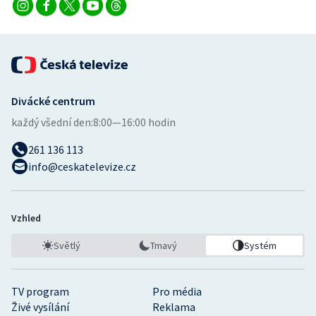
Divácké centrum
každý všední den:
8:00—16:00 hodin
261 136 113
info@ceskatelevize.cz
Vzhled
Světlý
Tmavý
Systém
TV program
Pro média
Živé vysílání
Reklama