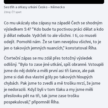
Olympijské hry
Sestřih a ohlasy utkání Česko – Německo
Zdroj:
ČT sport
Parasport
Co mu ukázaly oba zápasy na západě Čech se shodným
výsledkem 5:4? "Kdo bude tu poctivou práci dělat a kdo
Plavání
ji dělat nebude. Vydrželi to ale všichni. I ti, co museli
odejít. Pomohli nám. Že se tam nevejdou všichni, to je
Plážový volejbal
jen o takových jemných nuancích," konstatoval Říha.
Ragby
Čtvrteční zápas se mu zdál přes totožný výsledek
odlišný. "Bylo to zase jiné utkání, spíš obranné. Vstoupili
Rychlobruslení
jsme do něj dobře a měli první asi tři šance, ale pak
jsme si dali dva vlastní góly po takových hloupých
Rychlostní kanoistika
chybách. Pak jsme to zvedli a mě trošku mrzí, že jsme
Short track
je nedorazili. Když byli v tom tlaku a my jsme měli
přesilovku pět na tři, tak jsme zase trošku
Sportovní střelba
pospekulovali," připomněl Říha.