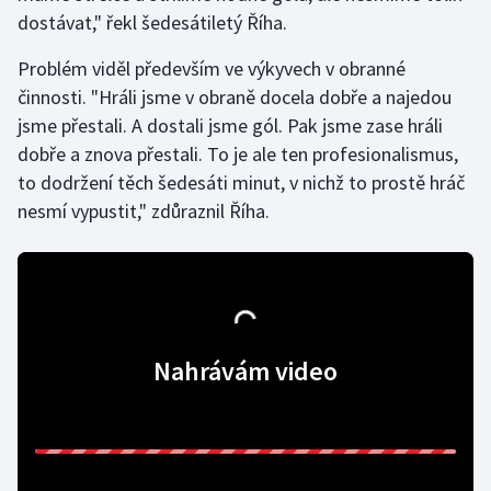
dostávat," řekl šedesátiletý Říha.
Gymnastika
Problém viděl především ve výkyvech v obranné
činnosti. "Hráli jsme v obraně docela dobře a najedou
Házená
jsme přestali. A dostali jsme gól. Pak jsme zase hráli
dobře a znova přestali. To je ale ten profesionalismus,
Jezdectví
to dodržení těch šedesáti minut, v nichž to prostě hráč
Judo
nesmí vypustit," zdůraznil Říha.
Krasobruslení
Lezení
Nahrávám video
Lyže a snowboard
Moderní pětiboj
Motorsport