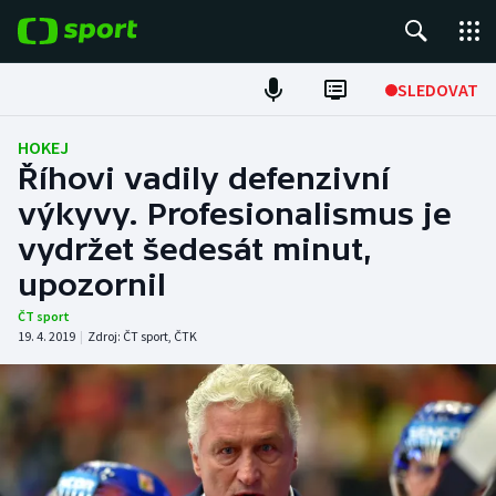
POPULÁRNÍ
SLEDOVAT
Fotbal
HOKEJ
Říhovi vadily defenzivní
Hokej
výkyvy. Profesionalismus je
vydržet šedesát minut,
Tenis
upozornil
Atletika
ČT sport
19. 4. 2019
|
Zdroj:
ČT sport
,
ČTK
Cyklistika
DALŠÍ SPORTY
Americký fotbal
NEPŘEHLÉDNĚTE