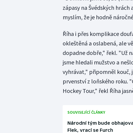
zápasy na Švédských hrách a 
myslím, že je hodně náročné
Říha i přes komplikace doufá
okleštěná a oslabená, ale vě
dopadne dobře," řekl. "Už na
jsme hledali mužstvo a nešl
vyhrávat," připomněl kouč, 
prvenství z loňského roku. "
Hockey Tour," řekl Říha jasn
SOUVISEJÍCÍ ČLÁNKY
Národní tým bude obhajovat
Flek, vrací se Furch