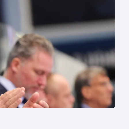
Moderní pětiboj
Triatlon
Motorsport
Veslování
Olympijské hry
Vodní slalom
Parasport
Volejbal
Plavání
Ostatní
Plážový volejbal