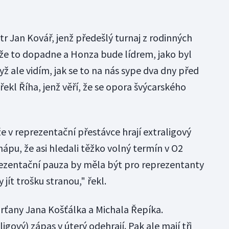
r Jan Kovář, jenž předešlý turnaj z rodinných
že to dopadne a Honza bude lídrem, jako byl
yž ale vidím, jak se to na nás sype dva dny před
řekl Říha, jenž věří, že se opora švýcarského
že v reprezentační přestávce hrají extraligový
hápu, že asi hledali těžko volný termín v O2
prezentační pauza by měla být pro reprezentanty
 jít trošku stranou," řekl.
arťany Jana Košťálka a Michala Řepíka.
ligový) zápas v úterý odehrají. Pak ale mají tři