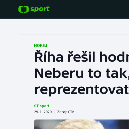
POPULÁRNÍ
DALŠÍ SPORTY
Fotbal
Americký fotbal
HOKEJ
Říha řešil hod
Hokej
Baseball a softbal
Neberu to tak,
Tenis
Basketbal
Atletika
reprezentovat
Biatlon
Cyklistika
Boby a skeleton
ČT sport
29. 1. 2020
|
Zdroj:
ČTK
Box