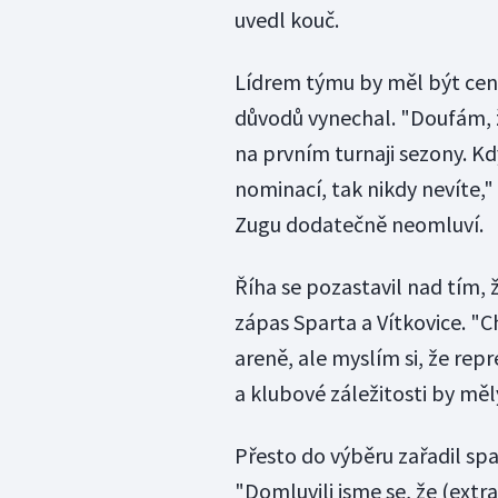
uvedl kouč.
Lídrem týmu by měl být cent
důvodů vynechal. "Doufám, 
na prvním turnaji sezony. Kd
nominací, tak nikdy nevíte," 
Zugu dodatečně neomluví.
Říha se pozastavil nad tím, 
zápas Sparta a Vítkovice. "C
areně, ale myslím si, že re
a klubové záležitosti by měly
Přesto do výběru zařadil sp
"Domluvili jsme se, že (extra