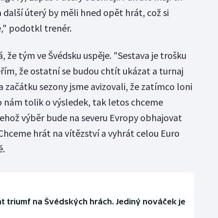
další úterý by měli hned opět hrát, což si
," podotkl trenér.
, že tým ve Švédsku uspěje. "Sestava je trošku
řím, že ostatní se budou chtít ukázat a turnaj
 začátku sezony jsme avizovali, že zatímco loni
o nám tolik o výsledek, tak letos chceme
jehož výběr bude na severu Evropy obhajovat
Chceme hrát na vítězství a vyhrát celou Euro
ě.
 triumf na Švédských hrách. Jediný nováček je