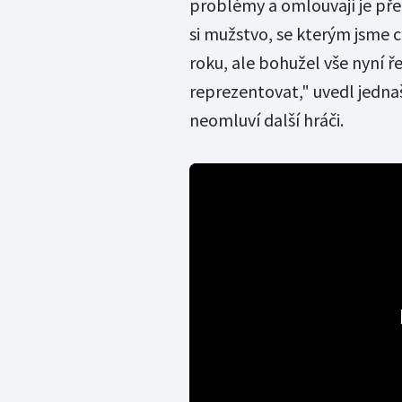
problémy a omlouvají je před
si mužstvo, se kterým jsme c
roku, ale bohužel vše nyní ř
reprezentovat," uvedl jednaš
neomluví další hráči.