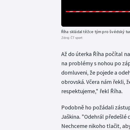
Říha skládal těžce tým pro švédský tu
Zdroj:
ČT sport
Až do úterka Říha počítal n
na problémy s nohou po zápa
domluveni, že pojede a odehr
obrovská. Včera nám řekli, ž
respektujeme," řekl Říha.
Podobně ho požádali zástup
Jaškina. "Odehrál předešlé dv
Nechceme nikoho tlačit, aby