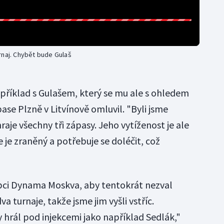
rnaj. Chybět bude Gulaš
apříklad s Gulašem, který se mu ale s ohledem
se Plzně v Litvínově omluvil. "Byli jsme
aje všechny tři zápasy. Jeho vytíženost je ale
e je zraněný a potřebuje se doléčit, což
ci Dynama Moskva, aby tentokrát nezval
a turnaje, takže jsme jim vyšli vstříc.
 hrál pod injekcemi jako například Sedlák,"