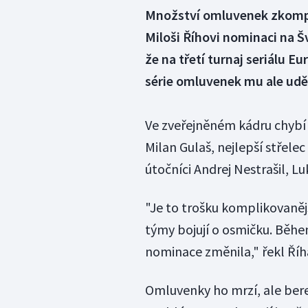
Množství omluvenek zkompl
Miloši Říhovi nominaci na 
že na třetí turnaj seriálu E
série omluvenek mu ale uděl
Ve zveřejněném kádru chybí 
Milan Gulaš, nejlepší střele
útočníci Andrej Nestrašil, Lu
"Je to trošku komplikovanějš
týmy bojují o osmičku. Běh
nominace změnila," řekl Říh
Omluvenky ho mrzí, ale bere 