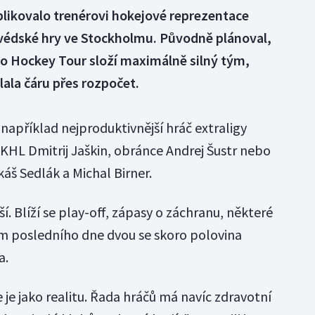
ikovalo trenérovi hokejové reprezentace
Švédské hry ve Stockholmu. Původně plánoval,
uro Hockey Tour složí maximálně silný tým,
ala čáru přes rozpočet.
například nejproduktivnější hráč extraligy
c KHL Dmitrij Jaškin, obránce Andrej Šustr nebo
káš Sedlák a Michal Birner.
í. Blíží se play-off, zápasy o záchranu, některé
em posledního dne dvou se skoro polovina
a.
je jako realitu. Řada hráčů má navíc zdravotní