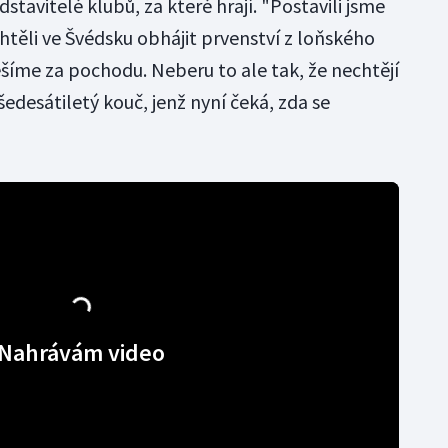
stavitelé klubů, za které hrají. "Postavili jsme
htěli ve Švédsku obhájit prvenství z loňského
ešíme za pochodu. Neberu to ale tak, že nechtějí
edesátiletý kouč, jenž nyní čeká, zda se
Nahrávám video