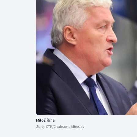
Curling
Dostihy
Florbal
Futsal
Golf
Gymnastika
Miloš Říha
Zdroj:
ČTK/Chaloupka Miroslav