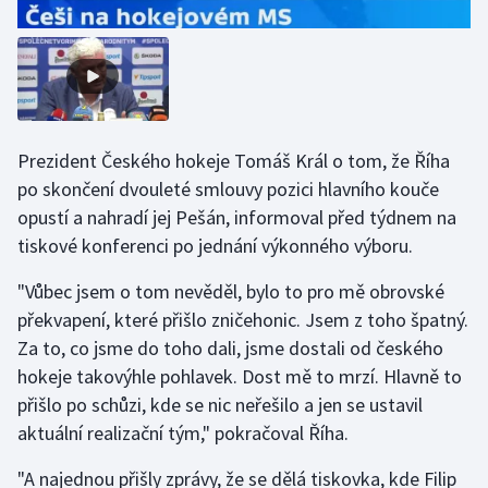
Stolní tenis
Triatlon
Veslování
Prezident Českého hokeje Tomáš Král o tom, že Říha
Vodní slalom
po skončení dvouleté smlouvy pozici hlavního kouče
opustí a nahradí jej Pešán, informoval před týdnem na
Volejbal
tiskové konferenci po jednání výkonného výboru.
Ostatní
"Vůbec jsem o tom nevěděl, bylo to pro mě obrovské
překvapení, které přišlo zničehonic. Jsem z toho špatný.
Za to, co jsme do toho dali, jsme dostali od českého
hokeje takovýhle pohlavek. Dost mě to mrzí. Hlavně to
přišlo po schůzi, kde se nic neřešilo a jen se ustavil
aktuální realizační tým," pokračoval Říha.
"A najednou přišly zprávy, že se dělá tiskovka, kde Filip