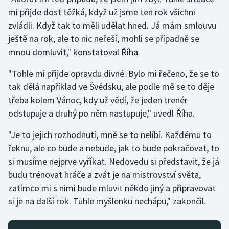
mi přijde dost těžká, když už jsme ten rok všichni
zvládli. Když tak to měli udělat hned. Já mám smlouvu
ještě na rok, ale to nic neřeší, mohli se případně se
mnou domluvit," konstatoval Říha.
"Tohle mi přijde opravdu divné. Bylo mi řečeno, že se to
tak dělá například ve Švédsku, ale podle mě se to děje
třeba kolem Vánoc, kdy už vědí, že jeden trenér
odstupuje a druhý po něm nastupuje," uvedl Říha.
"Je to jejich rozhodnutí, mně se to nelíbí. Každému to
řeknu, ale co bude a nebude, jak to bude pokračovat, to
si musíme nejprve vyříkat. Nedovedu si představit, že já
budu trénovat hráče a zvát je na mistrovství světa,
zatímco mi s nimi bude mluvit někdo jiný a připravovat
si je na další rok. Tuhle myšlenku nechápu," zakončil.