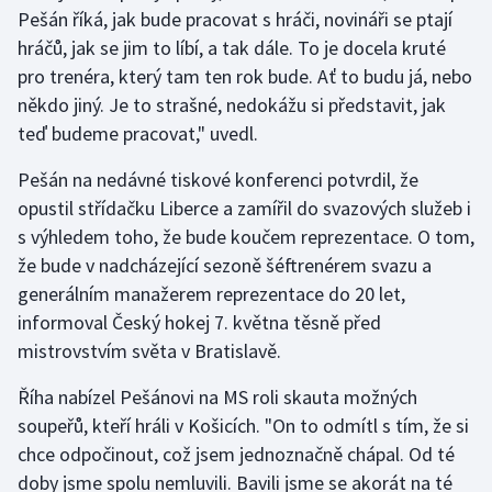
Pešán říká, jak bude pracovat s hráči, novináři se ptají
hráčů, jak se jim to líbí, a tak dále. To je docela kruté
pro trenéra, který tam ten rok bude. Ať to budu já, nebo
někdo jiný. Je to strašné, nedokážu si představit, jak
teď budeme pracovat," uvedl.
Pešán na nedávné tiskové konferenci potvrdil, že
opustil střídačku Liberce a zamířil do svazových služeb i
s výhledem toho, že bude koučem reprezentace. O tom,
že bude v nadcházející sezoně šéftrenérem svazu a
generálním manažerem reprezentace do 20 let,
informoval Český hokej 7. května těsně před
mistrovstvím světa v Bratislavě.
Říha nabízel Pešánovi na MS roli skauta možných
soupeřů, kteří hráli v Košicích. "On to odmítl s tím, že si
chce odpočinout, což jsem jednoznačně chápal. Od té
doby jsme spolu nemluvili. Bavili jsme se akorát na té