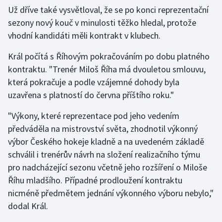
Už dříve také vysvětloval, že se po konci reprezentační
sezony nový kouč v minulosti těžko hledal, protože
vhodní kandidáti měli kontrakt v klubech.
Král počítá s Říhovým pokračováním po dobu platného
kontraktu. "Trenér Miloš Říha má dvouletou smlouvu,
která pokračuje a podle vzájemné dohody byla
uzavřena s platností do června příštího roku."
"Výkony, které reprezentace pod jeho vedením
předváděla na mistrovství světa, zhodnotil výkonný
výbor Českého hokeje kladně a na uvedeném základě
schválil i trenérův návrh na složení realizačního týmu
pro nadcházející sezonu včetně jeho rozšíření o Miloše
Říhu mladšího. Případné prodloužení kontraktu
nicméně předmětem jednání výkonného výboru nebylo,"
dodal Král.