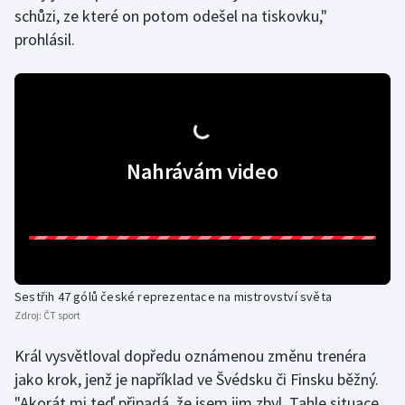
schůzi, ze které on potom odešel na tiskovku,"
prohlásil.
Nahrávám video
Sestřih 47 gólů české reprezentace na mistrovství světa
Zdroj:
ČT sport
Král vysvětloval dopředu oznámenou změnu trenéra
jako krok, jenž je například ve Švédsku či Finsku běžný.
"Akorát mi teď připadá, že jsem jim zbyl. Tahle situace