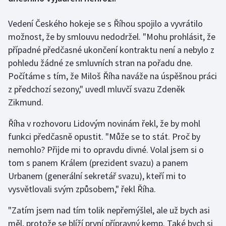
Vedení Českého hokeje se s Říhou spojilo a vyvrátilo
Gymnastika
možnost, že by smlouvu nedodržel. "Mohu prohlásit, že
Házená
případné předčasné ukončení kontraktu není a nebylo z
pohledu žádné ze smluvních stran na pořadu dne.
Jezdectví
Počítáme s tím, že Miloš Říha naváže na úspěšnou práci
z předchozí sezony," uvedl mluvčí svazu Zdeněk
Judo
Zikmund.
Krasobruslení
Říha v rozhovoru Lidovým novinám řekl, že by mohl
funkci předčasně opustit. "Může se to stát. Proč by
Lezení
nemohlo? Přijde mi to opravdu divné. Volal jsem si o
tom s panem Králem (prezident svazu) a panem
Lyže a snowboard
Urbanem (generální sekretář svazu), kteří mi to
vysvětlovali svým způsobem," řekl Říha.
Moderní pětiboj
"Zatím jsem nad tím tolik nepřemýšlel, ale už bych asi
Motorsport
měl, protože se blíží první přípravný kemp. Také bych si