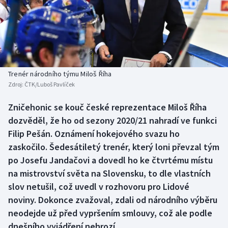
Baseball a softbal
Soutěže
Basketbal
Historické návraty
Biatlon
Aplikace ČT sport
Trenér národního týmu Miloš Říha
Boby a skeleton
AZ kvíz
Zdroj:
ČTK/Luboš Pavlíček
Box
Zničehonic se kouč české reprezentace Miloš Říha
dozvěděl, že ho od sezony 2020/21 nahradí ve funkci
Curling
Filip Pešán. Oznámení hokejového svazu ho
zaskočilo. Šedesátiletý trenér, který loni převzal tým
Dostihy
po Josefu Jandačovi a dovedl ho ke čtvrtému místu
na mistrovství světa na Slovensku, to dle vlastních
Florbal
slov netušil, což uvedl v rozhovoru pro Lidové
noviny. Dokonce zvažoval, zdali od národního výběru
Futsal
neodejde už před vypršením smlouvy, což ale podle
dnešního vyjádření nehrozí.
Golf