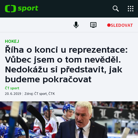
POPULÁRNÍ
SLEDOVAT
Fotbal
HOKEJ
Říha o konci u reprezentace:
Hokej
Vůbec jsem o tom nevěděl.
Nedokážu si představit, jak
Tenis
budeme pokračovat
Atletika
ČT sport
20. 6. 2019
|
Zdroj:
ČT sport
,
ČTK
Cyklistika
DALŠÍ SPORTY
Americký fotbal
NEPŘEHLÉDNĚTE