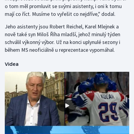
o tom měl promluvit se svými asistenty, i oni k tomu
Olympijské hry
mají co říct. Musíme to vyřešit co nejdříve," dodal.
Parasport
Jeho asistenty jsou Robert Reichel, Karel Mlejnek a
nově také syn Miloš Říha mladší, jehož minulý týden
Plavání
schválil výkonný výbor. Už na konci uplynulé sezony i
během MS neoficiálně u reprezentace vypomáhal.
Plážový volejbal
Videa
Ragby
Rychlobruslení
Rychlostní kanoistika
Short track
Sportovní střelba