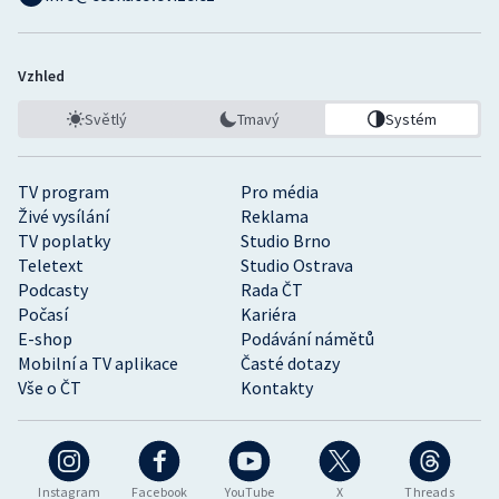
Vzhled
Světlý
Tmavý
Systém
TV program
Pro média
Živé vysílání
Reklama
TV poplatky
Studio Brno
Teletext
Studio Ostrava
Podcasty
Rada ČT
Počasí
Kariéra
E-shop
Podávání námětů
Mobilní a TV aplikace
Časté dotazy
Vše o ČT
Kontakty
Instagram
Facebook
YouTube
X
Threads