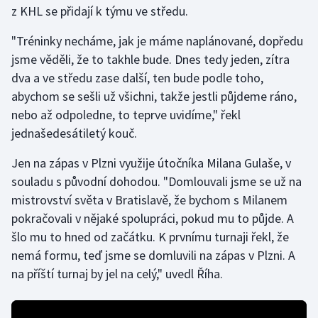
z KHL se přidají k týmu ve středu.
Gymnastika
"Tréninky necháme, jak je máme naplánované, dopředu
jsme věděli, že to takhle bude. Dnes tedy jeden, zítra
Házená
dva a ve středu zase další, ten bude podle toho,
abychom se sešli už všichni, takže jestli půjdeme ráno,
Jezdectví
nebo až odpoledne, to teprve uvidíme," řekl
jednašedesátiletý kouč.
Judo
Jen na zápas v Plzni využije útočníka Milana Gulaše, v
Krasobruslení
souladu s původní dohodou. "Domlouvali jsme se už na
mistrovství světa v Bratislavě, že bychom s Milanem
Lezení
pokračovali v nějaké spolupráci, pokud mu to půjde. A
šlo mu to hned od začátku. K prvnímu turnaji řekl, že
Lyže a snowboard
nemá formu, teď jsme se domluvili na zápas v Plzni. A
Moderní pětiboj
na příští turnaj by jel na celý," uvedl Říha.
Motorsport