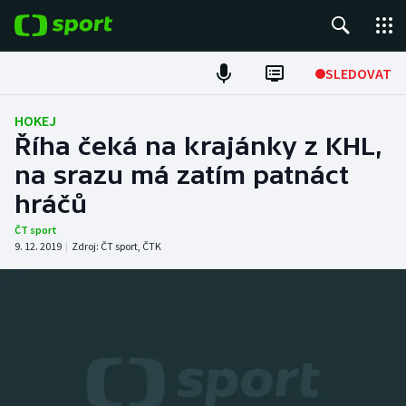
POPULÁRNÍ
SLEDOVAT
Fotbal
HOKEJ
Říha čeká na krajánky z KHL,
Hokej
na srazu má zatím patnáct
hráčů
Tenis
ČT sport
Atletika
9. 12. 2019
|
Zdroj:
ČT sport
,
ČTK
Cyklistika
DALŠÍ SPORTY
Americký fotbal
NEPŘEHLÉDNĚTE