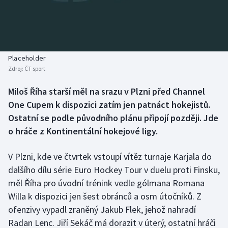
Baseball a softbal
Soutěže
Basketbal
Historické návraty
Biatlon
Aplikace ČT sport
Placeholder
Zdroj:
ČT sport
Boby a skeleton
AZ kvíz
Miloš Říha starší měl na srazu v Plzni před Channel
One Cupem k dispozici zatím jen patnáct hokejistů.
Box
Ostatní se podle původního plánu připojí později. Jde
Curling
o hráče z Kontinentální hokejové ligy.
Dostihy
V Plzni, kde ve čtvrtek vstoupí vítěz turnaje Karjala do
dalšího dílu série Euro Hockey Tour v duelu proti Finsku,
Florbal
měl Říha pro úvodní trénink vedle gólmana Romana
Willa k dispozici jen šest obránců a osm útočníků. Z
Futsal
ofenzivy vypadl zraněný Jakub Flek, jehož nahradí
Radan Lenc. Jiří Sekáč má dorazit v úterý, ostatní hráči
Golf