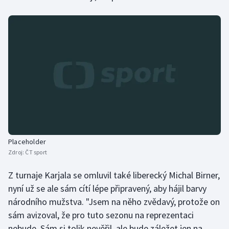
Placeholder
Zdroj:
ČT sport
Z turnaje Karjala se omluvil také liberecký Michal Birner,
nyní už se ale sám cítí lépe připravený, aby hájil barvy
národního mužstva. "Jsem na něho zvědavý, protože on
sám avizoval, že pro tuto sezonu na reprezentaci
nebude. Sám si tolik nevěřil, ale bude záležet jen na