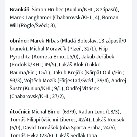
Brankáři:
Šimon Hrubec (Kunlun/KHL; 8 zápasů),
Marek Langhamer (Chabarovsk/KHL; 4), Roman
Will (Rögle/Švéd.; 3),
obránci:
Marek Hrbas (Mladá Boleslav; 13 zápasů/0
branek), Michal Moravčík (Plzeň; 32/1), Filip
Pyrochta (Kometa Brno; 15/0), Jakub Jeřábek
(Podolsk/KHL; 49/5), Lukáš Klok (Lukko
Rauma/Fin.; 15/1), Jakub Krejčík (Kärpät Oulu/Fin.;
93/3), Vojtěch Mozík (Färjestad/Švéd.; 39/4), Andrej
Šustr (Kunlun/KHL; 9/1), Ondřej Vitásek
(Chabarovsk/KHL; 37/2),
útočníci:
Michal Birner (63/9), Radan Lenc (18/3),
Tomáš Filippi (všichni Liberec; 42/4), Lukáš Rousek
(6/0), David Tomášek (oba Sparta Praha; 24/6),
Tomáš Hyka (23/6), Lukáš Sedlák (oba