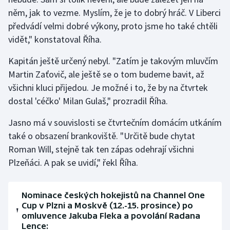
něm, jak to vezme. Myslím, že je to dobrý hráč. V Liberci
předvádí velmi dobré výkony, proto jsme ho také chtěli
vidět," konstatoval Říha.
Kapitán ještě určený nebyl. "Zatím je takovým mluvčím
Martin Zaťovič, ale ještě se o tom budeme bavit, až
všichni kluci přijedou. Je možné i to, že by na čtvrtek
dostal 'céčko' Milan Gulaš," prozradil Říha.
Jasno má v souvislosti se čtvrtečním domácím utkáním
také o obsazení brankoviště. "Určitě bude chytat
Roman Will, stejně tak ten zápas odehrají všichni
Plzeňáci. A pak se uvidí," řekl Říha.
Nominace českých hokejistů na Channel One
Cup v Plzni a Moskvě (12.-15. prosince) po
omluvence Jakuba Fleka a povolání Radana
Lence: