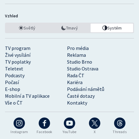
Vzhled
Světlý
Tmavý
Systém
TV program
Pro média
Živé vysílání
Reklama
TV poplatky
Studio Brno
Teletext
Studio Ostrava
Podcasty
Rada ČT
Počasí
Kariéra
E-shop
Podávání námětů
Mobilní a TV aplikace
Časté dotazy
Vše o ČT
Kontakty
Instagram
Facebook
YouTube
X
Threads