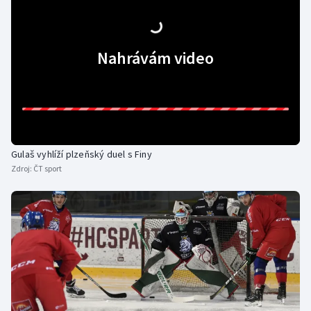
Olympijské hry
Parasport
Nahrávám video
Plavání
Plážový volejbal
Ragby
Gulaš vyhlíží plzeňský duel s Finy
Zdroj:
ČT sport
Rychlobruslení
Rychlostní kanoistika
Short track
Sportovní střelba