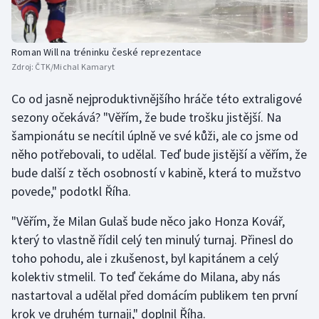
Stolní tenis
Triatlon
Roman Will na tréninku české reprezentace
Zdroj:
ČTK/Michal Kamaryt
Veslování
Co od jasně nejproduktivnějšího hráče této extraligové
Vodní slalom
sezony očekává? "Věřím, že bude trošku jistější. Na
šampionátu se necítil úplně ve své kůži, ale co jsme od
Volejbal
něho potřebovali, to udělal. Teď bude jistější a věřím, že
bude další z těch osobností v kabině, která to mužstvo
Ostatní
povede," podotkl Říha.
"Věřím, že Milan Gulaš bude něco jako Honza Kovář,
který to vlastně řídil celý ten minulý turnaj. Přinesl do
toho pohodu, ale i zkušenost, byl kapitánem a celý
kolektiv stmelil. To teď čekáme do Milana, aby nás
nastartoval a udělal před domácím publikem ten první
krok ve druhém turnaji," doplnil Říha.