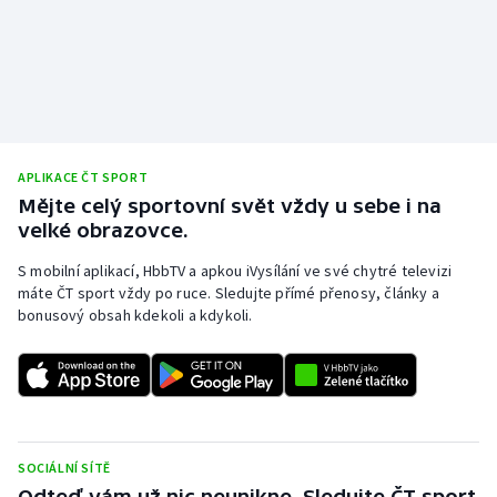
APLIKACE ČT SPORT
Mějte celý sportovní svět vždy u sebe i na
velké obrazovce.
S mobilní aplikací, HbbTV a apkou iVysílání ve své chytré televizi
máte ČT sport vždy po ruce. Sledujte přímé přenosy, články a
bonusový obsah kdekoli a kdykoli.
SOCIÁLNÍ SÍTĚ
Odteď vám už nic neunikne. Sledujte ČT sport