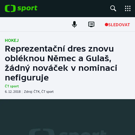
POPULÁRNÍ
SLEDOVAT
Fotbal
HOKEJ
Reprezentační dres znovu
Hokej
obléknou Němec a Gulaš,
žádný nováček v nominaci
Tenis
nefiguruje
Atletika
ČT sport
6. 12. 2018
|
Zdroj:
ČTK
,
ČT sport
Cyklistika
DALŠÍ SPORTY
Americký fotbal
NEPŘEHLÉDNĚTE