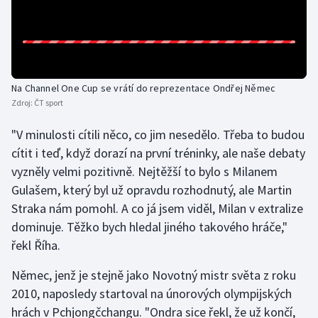
Olympijské hry
Parasport
Na Channel One Cup se vrátí do reprezentace Ondřej Němec
Plavání
Zdroj:
ČT sport
Plážový volejbal
"V minulosti cítili něco, co jim nesedělo. Třeba to budou
cítit i teď, když dorazí na první tréninky, ale naše debaty
Ragby
vyzněly velmi pozitivně. Nejtěžší to bylo s Milanem
Gulašem, který byl už opravdu rozhodnutý, ale Martin
Rychlobruslení
Straka nám pomohl. A co já jsem viděl, Milan v extralize
dominuje. Těžko bych hledal jiného takového hráče,"
Rychlostní kanoistika
řekl Říha.
Short track
Němec, jenž je stejně jako Novotný mistr světa z roku
2010, naposledy startoval na únorových olympijských
Sportovní střelba
hrách v Pchjongčchangu. "Ondra sice řekl, že už končí,