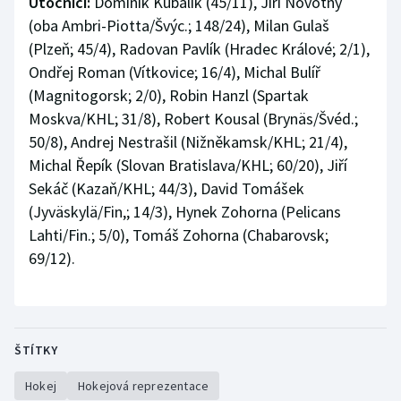
Útočníci:
Dominik Kubalík (45/11), Jiří Novotný
(oba Ambri-Piotta/Švýc.; 148/24), Milan Gulaš
(Plzeň; 45/4), Radovan Pavlík (Hradec Králové; 2/1),
Ondřej Roman (Vítkovice; 16/4), Michal Bulíř
(Magnitogorsk; 2/0), Robin Hanzl (Spartak
Moskva/KHL; 31/8), Robert Kousal (Brynäs/Švéd.;
50/8), Andrej Nestrašil (Nižněkamsk/KHL; 21/4),
Michal Řepík (Slovan Bratislava/KHL; 60/20), Jiří
Sekáč (Kazaň/KHL; 44/3), David Tomášek
(Jyväskylä/Fin,; 14/3), Hynek Zohorna (Pelicans
Lahti/Fin.; 5/0), Tomáš Zohorna (Chabarovsk;
69/12).
ŠTÍTKY
Hokej
Hokejová reprezentace