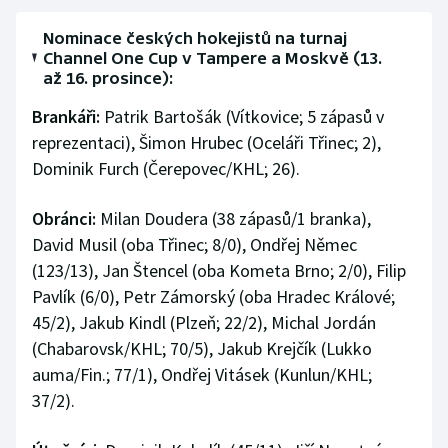
Nominace českých hokejistů na turnaj
Channel One Cup v Tampere a Moskvě (13.
až 16. prosince):
Brankáři:
Patrik Bartošák (Vítkovice; 5 zápasů v
reprezentaci), Šimon Hrubec (Oceláři Třinec; 2),
Dominik Furch (Čerepovec/KHL; 26).
Obránci:
Milan Doudera (38 zápasů/1 branka),
David Musil (oba Třinec; 8/0), Ondřej Němec
(123/13), Jan Štencel (oba Kometa Brno; 2/0), Filip
Pavlík (6/0), Petr Zámorský (oba Hradec Králové;
45/2), Jakub Kindl (Plzeň; 22/2), Michal Jordán
(Chabarovsk/KHL; 70/5), Jakub Krejčík (Lukko
auma/Fin.; 77/1), Ondřej Vitásek (Kunlun/KHL;
37/2).