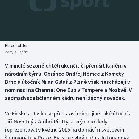
Baseball a softbal
Soutěže
Basketbal
Historické návraty
Biatlon
Aplikace ČT sport
Placeholder
Boby a skeleton
AZ kvíz
Zdroj:
ČT sport
Box
V minulé sezoně chtěli ukončit či přerušit kariéru v
národním týmu. Obránce Ondřej Němec z Komety
Curling
Brno a útočník Milan Gulaš z Plzně však nescházejí v
nominaci na Channel One Cup v Tampere a Moskvě. V
Dostihy
sedmadvacetičlenném kádru není žádný nováček.
Florbal
Ve Finsku a Rusku se představí mimo jiné také útočník
Jiří Novotný z Ambri-Piotty, který naposledy
Futsal
reprezentoval v květnu 2015 na domácím světovém
šampionátu v Praze. Byl sice vybrán už na listopadový
Golf