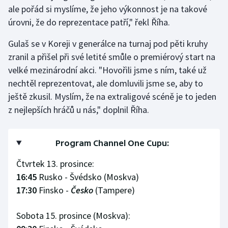
Stolní tenis
ale pořád si myslíme, že jeho výkonnost je na takové
úrovni, že do reprezentace patří," řekl Říha.
Triatlon
Gulaš se v Koreji v generálce na turnaj pod pěti kruhy
zranil a přišel při své letité smůle o premiérový start na
Veslování
velké mezinárodní akci. "Hovořili jsme s ním, také už
Vodní slalom
nechtěl reprezentovat, ale domluvili jsme se, aby to
ještě zkusil. Myslím, že na extraligové scéně je to jeden
Volejbal
z nejlepších hráčů u nás," doplnil Říha.
Ostatní
Program Channel One Cupu:
Čtvrtek 13. prosince:
16:45
Rusko - Švédsko (Moskva)
17:30
Finsko -
Česko
(Tampere)
Sobota 15. prosince (Moskva):