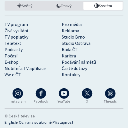
Světlý
Tmavý
Systém
TV program
Pro média
Živé vysílání
Reklama
TV poplatky
Studio Brno
Teletext
Studio Ostrava
Podcasty
Rada ČT
Počasí
Kariéra
E-shop
Podávání námětů
Mobilní a TV aplikace
Časté dotazy
Vše o ČT
Kontakty
Instagram
Facebook
YouTube
X
Threads
© Česká televize
•
•
English
Ochrana soukromí
Přístupnost