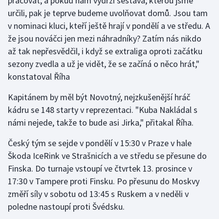
pracovat, a pokud nám vydrží sestava, kterou jsme
určili, pak je teprve budeme uvolňovat domů. Jsou tam
v nominaci kluci, kteří ještě hrají v pondělí a ve středu. A
že jsou nováčci jen mezi náhradníky? Zatím nás nikdo
až tak nepřesvědčil, i když se extraliga oproti začátku
sezony zvedla a už je vidět, že se začíná o něco hrát,"
konstatoval Říha
Kapitánem by měl být Novotný, nejzkušenější hráč
kádru se 148 starty v reprezentaci. "Kuba Nakládal s
námi nejede, takže to bude asi Jirka," přitakal Říha.
Český tým se sejde v pondělí v 15:30 v Praze v hale
Škoda IceRink ve Strašnicích a ve středu se přesune do
Finska. Do turnaje vstoupí ve čtvrtek 13. prosince v
17:30 v Tampere proti Finsku. Po přesunu do Moskvy
změří síly v sobotu od 13:45 s Ruskem a v neděli v
poledne nastoupí proti Švédsku.