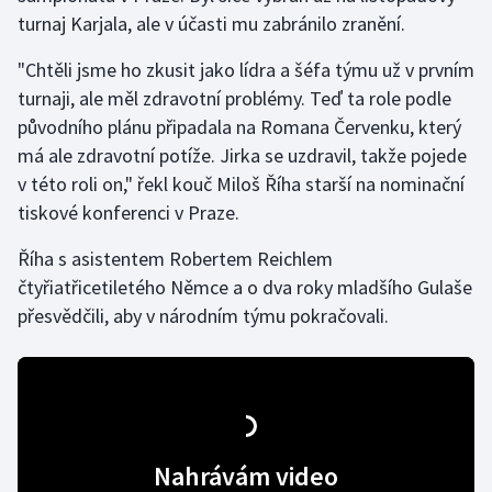
turnaj Karjala, ale v účasti mu zabránilo zranění.
Gymnastika
"Chtěli jsme ho zkusit jako lídra a šéfa týmu už v prvním
turnaji, ale měl zdravotní problémy. Teď ta role podle
Házená
původního plánu připadala na Romana Červenku, který
má ale zdravotní potíže. Jirka se uzdravil, takže pojede
Jezdectví
v této roli on," řekl kouč Miloš Říha starší na nominační
Judo
tiskové konferenci v Praze.
Říha s asistentem Robertem Reichlem
Krasobruslení
čtyřiatřicetiletého Němce a o dva roky mladšího Gulaše
přesvědčili, aby v národním týmu pokračovali.
Lezení
Lyže a snowboard
Moderní pětiboj
Nahrávám video
Motorsport