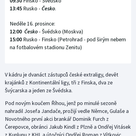
09:30
Finsko - Švédsko
13:45
Rusko -
Česko
.
Neděle 16. prosince:
12:00
Česko
- Švédsko (Moskva)
15:00
Rusko - Finsko (Petrohrad - pod širým nebem
na fotbalovém stadionu Zenitu)
V kádru je dvanáct zástupců české extraligy, devět
krajánků z Kontinentální ligy, tři z Finska, dva ze
Švýcarska a jeden ze Švédska.
Pod novým koučem Říhou, jenž po minulé sezoně
nahradil Josefa Jandače, prožijí vedle Němce, Gulaše a
Novotného první akci brankář Dominik Furch z
Čerepovce, obránci Jakub Kindl z Plzně a Ondřej Vitásek
z Kunlunu z KHL a útočníci Ondřej Roman z Vítkovic,