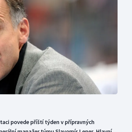
Moderní pětiboj
Triatlon
Motorsport
Veslování
Olympijské hry
Vodní slalom
Parasport
Volejbal
Plavání
Ostatní
Plážový volejbal
aci povede příští týden v přípravných
nerální manažer týmu Slavomír Lener. Hlavní