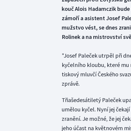
kouč Alois Hadamczik bude 
zámoří a asistent Josef Pal
mužstvo vést, se dnes zrani
Rolinek a na mistrovství sv
"Josef Paleček utrpěl při dn
kyčelního kloubu, které mu n
tiskový mluvčí Českého svaz
zprávě.
Třiašedesátiletý Paleček upa
umělou kyčel. Nyní jej čekaj
zranění. Je možné, že jej če
jeho účast na květnovém mist