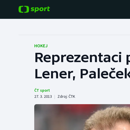
POPULÁRNÍ
DALŠÍ SPORTY
Fotbal
Americký fotbal
HOKEJ
Reprezentaci 
Hokej
Baseball a softbal
Lener, Paleček
Tenis
Basketbal
Atletika
Biatlon
ČT sport
27. 3. 2013
|
Zdroj:
ČTK
Cyklistika
Boby a skeleton
Box