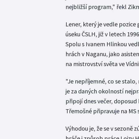
nejbližší program," řekl Zik
Lener, který je vedle pozic
úseku ČSLH, již v letech 19
Spolu s Ivanem Hlinkou vedl
hrách v Naganu, jako asiste
na mistrovství světa ve Vídni
"Je nepříjemné, co se stalo,
je za daných okolností nejpra
připojí dnes večer, doposud b
Třemošné připravuje na MS s
Výhodou je, že se v sezoně 
hráče i způsob práce Lojzy 