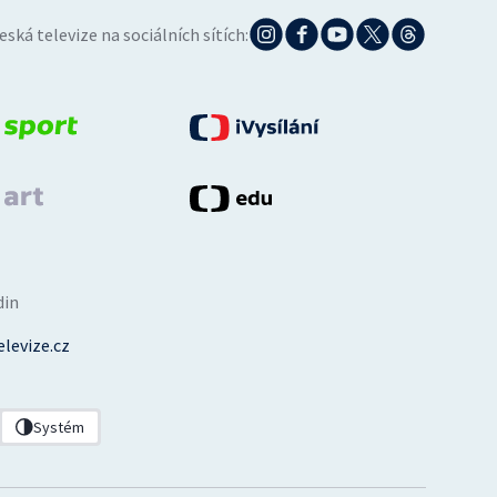
eská televize na sociálních sítích:
din
levize.cz
Systém