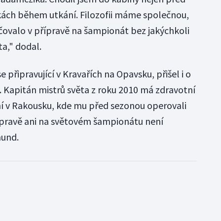
vkách během utkání. Filozofii máme společnou,
čovalo v přípravě na šampionát bez jakýchkoli
ta," dodal.
řipravující v Kravařích na Opavsku, přišel i o
 Kapitán mistrů světa z roku 2010 má zdravotní
ní v Rakousku, kde mu před sezonou operovali
přípravě ani na světovém šampionátu není
mund.