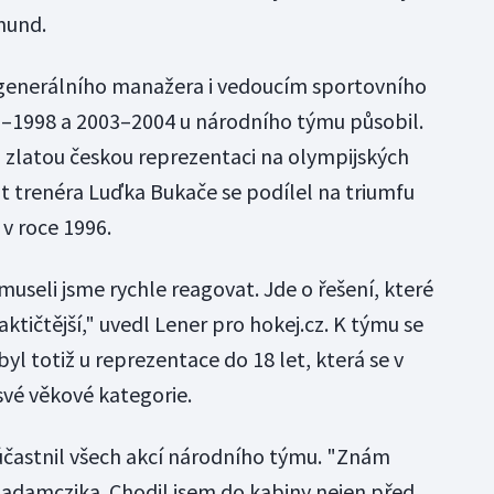
mund.
e generálního manažera i vedoucím sportovního
96–1998 a 2003–2004 u národního týmu působil.
 zlatou českou reprezentaci na olympijských
nt trenéra Luďka Bukače se podílel na triumfu
 v roce 1996.
 museli jsme rychle reagovat. Jde o řešení, které
ktičtější," uvedl Lener pro hokej.cz. K týmu se
yl totiž u reprezentace do 18 let, která se v
vé věkové kategorie.
zúčastnil všech akcí národního týmu. "Znám
Hadamczika. Chodil jsem do kabiny nejen před