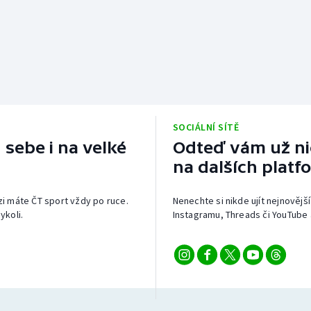
SOCIÁLNÍ SÍTĚ
 sebe i na velké
Odteď vám už nic
na dalších platf
izi máte ČT sport vždy po ruce.
Nenechte si nikde ujít nejnovější
ykoli.
Instagramu, Threads či YouTube 