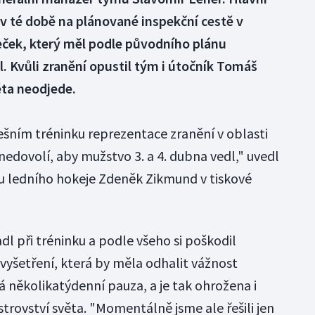
v té době na plánované inspekční cestě v
eček, který měl podle původního plánu
l. Kvůli zranění opustil tým i útočník Tomáš
ěta neodjede.
ešním tréninku reprezentace zranění v oblasti
edovolí, aby mužstvo 3. a 4. dubna vedl," uvedl
u ledního hokeje Zdeněk Zikmund v tiskové
dl při tréninku a podle všeho si poškodil
í vyšetření, která by měla odhalit vážnost
ká několikatýdenní pauza, a je tak ohrožena i
rovství světa. "Momentálně jsme ale řešili jen