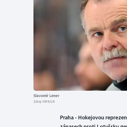
Curling
Dostihy
Florbal
Futsal
Golf
Gymnastika
Slavomír Lener
Zdroj:
ISIFA/LN
Praha - Hokejovou reprezent
zápasech proti Lotyšsku ge