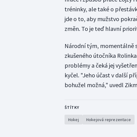
tréninky, ale také o přestá
jde o to, aby mužstvo pokra
změn. To je teď hlavní priori
Národní tým, momentálně se p
zkušeného útočníka Rolinka.
problémy a čeká jej vyšetře
kyčel. "Jeho účast v další 
bohužel možná," uvedl Zik
ŠTÍTKY
Hokej
Hokejová reprezentace