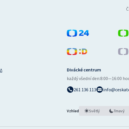
Č
Divácké centrum
ů
každý všední den:
8:00—16:00 ho
261 136 113
info@ceskate
Vzhled
Světlý
Tmavý