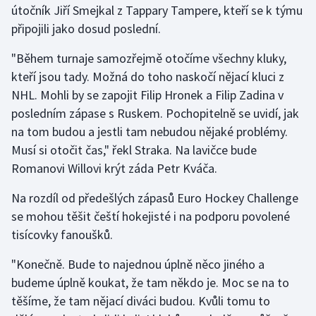
útočník Jiří Smejkal z Tappary Tampere, kteří se k týmu
připojili jako dosud poslední.
"Během turnaje samozřejmě otočíme všechny kluky,
kteří jsou tady. Možná do toho naskočí nějací kluci z
NHL. Mohli by se zapojit Filip Hronek a Filip Zadina v
posledním zápase s Ruskem. Pochopitelně se uvidí, jak
na tom budou a jestli tam nebudou nějaké problémy.
Musí si otočit čas," řekl Straka. Na lavičce bude
Romanovi Willovi krýt záda Petr Kváča.
Na rozdíl od předešlých zápasů Euro Hockey Challenge
se mohou těšit čeští hokejisté i na podporu povolené
tisícovky fanoušků.
"Konečně. Bude to najednou úplně něco jiného a
budeme úplně koukat, že tam někdo je. Moc se na to
těšíme, že tam nějací diváci budou. Kvůli tomu to