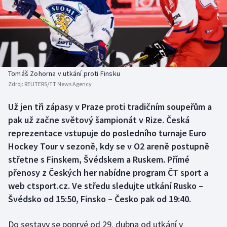
Baseball a softbal
Soutěže
Basketbal
Historické návraty
Biatlon
Aplikace ČT sport
Tomáš Zohorna v utkání proti Finsku
Boby a skeleton
AZ kvíz
Zdroj:
REUTERS/TT News Agency
Box
Už jen tři zápasy v Praze proti tradičním soupeřům a
pak už začne světový šampionát v Rize. Česká
Curling
reprezentace vstupuje do posledního turnaje Euro
Hockey Tour v sezoně, kdy se v O2 areně postupně
Dostihy
střetne s Finskem, Švédskem a Ruskem. Přímé
přenosy z Českých her nabídne program ČT sport a
Florbal
web ctsport.cz. Ve středu sledujte utkání Rusko –
Švédsko od 15:50, Finsko – Česko pak od 19:40.
Futsal
Do sestavy se poprvé od 29. dubna od utkání v
Golf