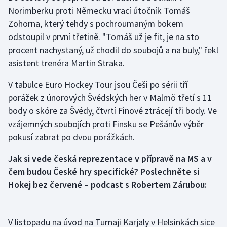
Norimberku proti Německu vrací útočník Tomáš
Zohorna, který tehdy s pochroumaným bokem
Gymnastika
odstoupil v první třetině. "Tomáš už je fit, je na sto
Házená
procent nachystaný, už chodil do soubojů a na buly," řekl
asistent trenéra Martin Straka.
Jezdectví
V tabulce Euro Hockey Tour jsou Češi po sérii tří
Judo
porážek z únorových Švédských her v Malmö třetí s 11
body o skóre za Švédy, čtvrtí Finové ztrácejí tři body. Ve
Krasobruslení
vzájemných soubojích proti Finsku se Pešánův výběr
pokusí zabrat po dvou porážkách.
Lezení
Jak si vede česká reprezentace v přípravě na MS a v
Lyže a snowboard
čem budou České hry specifické? Poslechněte si
Hokej bez červené – podcast s Robertem Zárubou:
Moderní pětiboj
Motorsport
V listopadu na úvod na Turnaji Karjaly v Helsinkách sice