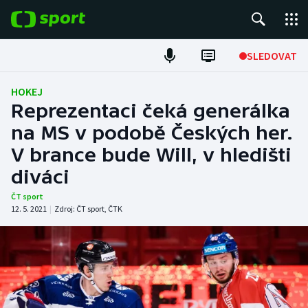
POPULÁRNÍ
SLEDOVAT
Fotbal
HOKEJ
Reprezentaci čeká generálka
Hokej
na MS v podobě Českých her.
V brance bude Will, v hledišti
Tenis
diváci
Atletika
ČT sport
12. 5. 2021
|
Zdroj:
ČT sport
,
ČTK
Cyklistika
DALŠÍ SPORTY
Americký fotbal
NEPŘEHLÉDNĚTE