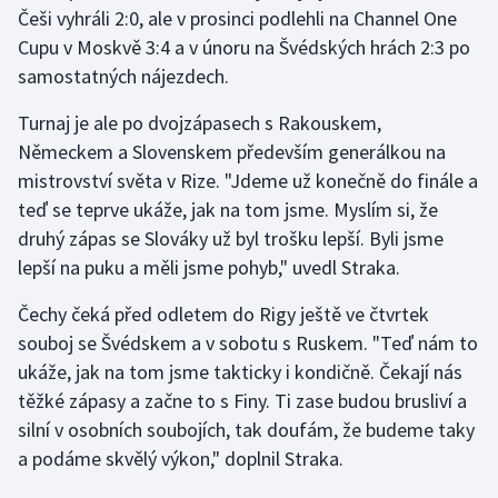
Češi vyhráli 2:0, ale v prosinci podlehli na Channel One
Olympijské hry
Cupu v Moskvě 3:4 a v únoru na Švédských hrách 2:3 po
samostatných nájezdech.
Parasport
Turnaj je ale po dvojzápasech s Rakouskem,
Plavání
Německem a Slovenskem především generálkou na
mistrovství světa v Rize. "Jdeme už konečně do finále a
Plážový volejbal
teď se teprve ukáže, jak na tom jsme. Myslím si, že
druhý zápas se Slováky už byl trošku lepší. Byli jsme
Ragby
lepší na puku a měli jsme pohyb," uvedl Straka.
Rychlobruslení
Čechy čeká před odletem do Rigy ještě ve čtvrtek
souboj se Švédskem a v sobotu s Ruskem. "Teď nám to
Rychlostní kanoistika
ukáže, jak na tom jsme takticky i kondičně. Čekají nás
těžké zápasy a začne to s Finy. Ti zase budou brusliví a
Short track
silní v osobních soubojích, tak doufám, že budeme taky
a podáme skvělý výkon," doplnil Straka.
Sportovní střelba