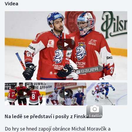
Videa
Stolní tenis
Triatlon
Veslování
Vodní slalom
Volejbal
Ostatní
Na ledě se představí i posily z Finska
+ 5 dalších
Do hry se hned zapojí obránce Michal Moravčík a