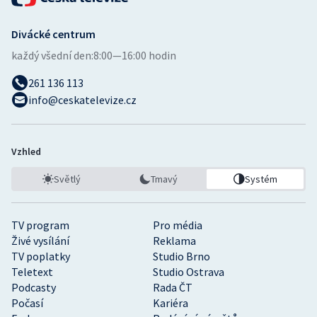
Divácké centrum
každý všední den:
8:00—16:00 hodin
261 136 113
info@ceskatelevize.cz
Vzhled
Světlý
Tmavý
Systém
TV program
Pro média
Živé vysílání
Reklama
TV poplatky
Studio Brno
Teletext
Studio Ostrava
Podcasty
Rada ČT
Počasí
Kariéra