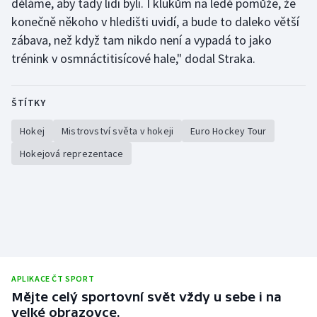
děláme, aby tady lidi byli. I klukům na ledě pomůže, že
konečně někoho v hledišti uvidí, a bude to daleko větší
zábava, než když tam nikdo není a vypadá to jako
trénink v osmnáctitisícové hale," dodal Straka.
ŠTÍTKY
Hokej
Mistrovství světa v hokeji
Euro Hockey Tour
Hokejová reprezentace
APLIKACE ČT SPORT
Mějte celý sportovní svět vždy u sebe i na
velké obrazovce.