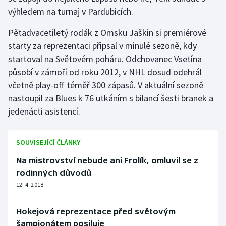
výhledem na turnaj v Pardubicích.
Pětadvacetiletý rodák z Omsku Jaškin si premiérové
starty za reprezentaci připsal v minulé sezoně, kdy
startoval na Světovém poháru. Odchovanec Vsetína
působí v zámoří od roku 2012, v NHL dosud odehrál
včetně play-off téměř 300 zápasů. V aktuální sezoně
nastoupil za Blues k 76 utkáním s bilancí šesti branek a
jedenácti asistencí.
SOUVISEJÍCÍ ČLÁNKY
Na mistrovství nebude ani Frolík, omluvil se z
rodinných důvodů
12. 4. 2018
Hokejová reprezentace před světovým
šampionátem posiluje