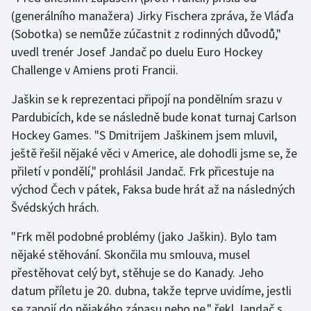
(generálního manažera) Jirky Fischera zpráva, že Vláďa
(Sobotka) se nemůže zúčastnit z rodinných důvodů,"
uvedl trenér Josef Jandač po duelu Euro Hockey
Challenge v Amiens proti Francii.
Jaškin se k reprezentaci připojí na pondělním srazu v
Pardubicích, kde se následně bude konat turnaj Carlson
Hockey Games. "S Dmitrijem Jaškinem jsem mluvil,
ještě řešil nějaké věci v Americe, ale dohodli jsme se, že
přiletí v pondělí," prohlásil Jandač. Frk přicestuje na
východ Čech v pátek, Faksa bude hrát až na následných
Švédských hrách.
"Frk měl podobné problémy (jako Jaškin). Bylo tam
nějaké stěhování. Skončila mu smlouva, musel
přestěhovat celý byt, stěhuje se do Kanady. Jeho
datum příletu je 20. dubna, takže teprve uvidíme, jestli
se zapojí do nějakého zápasu nebo ne," řekl Jandač s