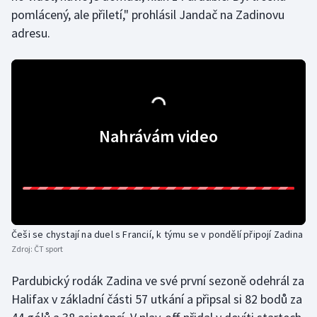
pomlácený, ale přiletí," prohlásil Jandač na Zadinovu
Olympijské hry
adresu.
Parasport
Plavání
Plážový volejbal
Nahrávám video
Ragby
Rychlobruslení
Rychlostní kanoistika
Češi se chystají na duel s Francií, k týmu se v pondělí připojí Zadina
Zdroj:
ČT sport
Short track
Pardubický rodák Zadina ve své první sezoně odehrál za
Sportovní střelba
Halifax v základní části 57 utkání a připsal si 82 bodů za