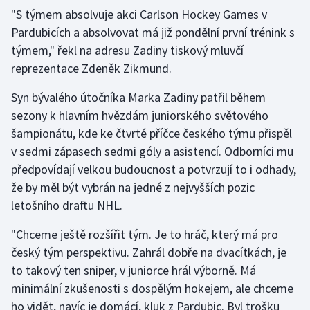
"S týmem absolvuje akci Carlson Hockey Games v
Pardubicích a absolvovat má již pondělní první trénink s
Gymnastika
týmem," řekl na adresu Zadiny tiskový mluvčí
Házená
reprezentace Zdeněk Zikmund.
Syn bývalého útočníka Marka Zadiny patřil během
Jezdectví
sezony k hlavním hvězdám juniorského světového
Judo
šampionátu, kde ke čtvrté příčce českého týmu přispěl
v sedmi zápasech sedmi góly a asistencí. Odborníci mu
Krasobruslení
předpovídají velkou budoucnost a potvrzují to i odhady,
že by měl být vybrán na jedné z nejvyšších pozic
Lezení
letošního draftu NHL.
Lyže a snowboard
"Chceme ještě rozšířit tým. Je to hráč, který má pro
český tým perspektivu. Zahrál dobře na dvacítkách, je
Moderní pětiboj
to takový ten sniper, v juniorce hrál výborně. Má
minimální zkušenosti s dospělým hokejem, ale chceme
Motorsport
ho vidět, navíc je domácí, kluk z Pardubic. Byl trošku