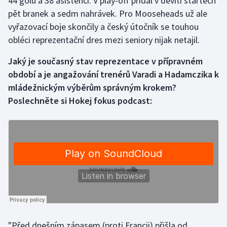
44 gólů a 38 asistencí. V play-off přidal v devíti startech
Stolní tenis
pět branek a sedm nahrávek. Pro Mooseheads už ale
vyřazovací boje skončily a český útočník se touhou
Triatlon
obléci reprezentační dres mezi seniory nijak netajil.
Veslování
Jaký je současný stav reprezentace v přípravném
období a je angažování trenérů Varadi a Hadamczika k
Vodní slalom
mládežnickým výběrům správným krokem?
Poslechněte si Hokej fokus podcast:
Volejbal
Ostatní
"Před dnešním zápasem (proti Francii) přišla od