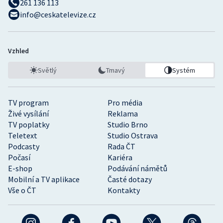
261 136 113
info@ceskatelevize.cz
Vzhled
Světlý
Tmavý
Systém
TV program
Pro média
Živé vysílání
Reklama
TV poplatky
Studio Brno
Teletext
Studio Ostrava
Podcasty
Rada ČT
Počasí
Kariéra
E-shop
Podávání námětů
Mobilní a TV aplikace
Časté dotazy
Vše o ČT
Kontakty