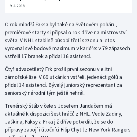
9. 4. 2018
O rok mladší Faksa byl také na Světovém poháru,
premiérové starty si připsal o rok dříve na mistrovství
světa. V NHL stabilně působí třetí sezonu a letos
vyrovnal své bodové maximum v kariéře: v 79 zápasech
vstřelil 17 branek a přidal 16 asistencí.
Čtyřiadvacetiletý Frk prožil první sezonu v elitní
zámořské lize. V 69 utkáních vstřelil jedenáct gólů a
přidal 14 asistencí. Bývalý juniorský reprezentant za
seniorský národní tým ještě nehrál.
Trenérský štáb v čele s Josefem Jandačem má
aktuálně k dispozici šest hráčů z NHL. Vedle Zadiny,
Jaškina, Faksy a Frka již dříve potvrdili, že se do
přípravy zapojí i útočníci Filip Chytil z New York Rangers