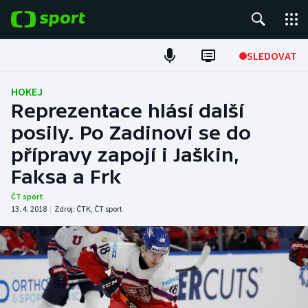
POPULÁRNÍ
SLEDOVAT
Fotbal
HOKEJ
Reprezentace hlásí další
Hokej
posily. Po Zadinovi se do
přípravy zapojí i Jaškin,
Tenis
Faksa a Frk
Atletika
ČT sport
13. 4. 2018
|
Zdroj:
ČTK
,
ČT sport
Cyklistika
DALŠÍ SPORTY
Americký fotbal
NEPŘEHLÉDNĚTE