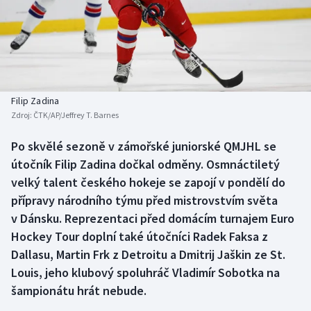
Baseball a softbal
Soutěže
Basketbal
Historické návraty
Biatlon
Aplikace ČT sport
Filip Zadina
Boby a skeleton
AZ kvíz
Zdroj:
ČTK/AP/Jeffrey T. Barnes
Box
Po skvělé sezoně v zámořské juniorské QMJHL se
útočník Filip Zadina dočkal odměny. Osmnáctiletý
Curling
velký talent českého hokeje se zapojí v pondělí do
přípravy národního týmu před mistrovstvím světa
Dostihy
v Dánsku. Reprezentaci před domácím turnajem Euro
Hockey Tour doplní také útočníci Radek Faksa z
Florbal
Dallasu, Martin Frk z Detroitu a Dmitrij Jaškin ze St.
Louis, jeho klubový spoluhráč Vladimír Sobotka na
Futsal
šampionátu hrát nebude.
Golf