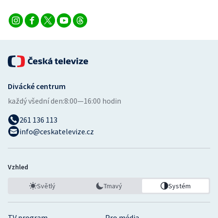
Divácké centrum
každý všední den:
8:00—16:00 hodin
261 136 113
info@ceskatelevize.cz
Vzhled
Světlý
Tmavý
Systém
TV program
Pro média