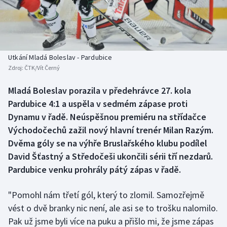
Baseball a softbal
Soutěže
Basketbal
Historické návraty
Biatlon
Aplikace ČT sport
Utkání Mladá Boleslav - Pardubice
Zdroj:
ČTK/Vít Černý
Boby a skeleton
AZ kvíz
Mladá Boleslav porazila v předehrávce 27. kola
Pardubice 4:1 a uspěla v sedmém zápase proti
Box
Dynamu v řadě. Neúspěšnou premiéru na střídačce
Curling
Východočechů zažil nový hlavní trenér Milan Razým.
Dvěma góly se na výhře Bruslařského klubu podílel
Dostihy
David Šťastný a Středočeši ukončili sérii tří nezdarů.
Pardubice venku prohrály pátý zápas v řadě.
Florbal
"Pomohl nám třetí gól, který to zlomil. Samozřejmě
Futsal
vést o dvě branky nic není, ale asi se to trošku nalomilo.
Pak už jsme byli více na puku a přišlo mi, že jsme zápas
Golf