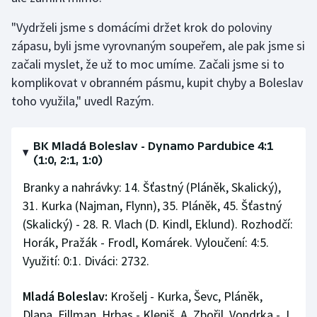
"Vydrželi jsme s domácími držet krok do poloviny
zápasu, byli jsme vyrovnaným soupeřem, ale pak jsme si
začali myslet, že už to moc umíme. Začali jsme si to
komplikovat v obranném pásmu, kupit chyby a Boleslav
toho využila," uvedl Razým.
BK Mladá Boleslav - Dynamo Pardubice 4:1
(1:0, 2:1, 1:0)
Branky a nahrávky: 14. Šťastný (Pláněk, Skalický),
31. Kurka (Najman, Flynn), 35. Pláněk, 45. Šťastný
(Skalický) - 28. R. Vlach (D. Kindl, Eklund). Rozhodčí:
Horák, Pražák - Frodl, Komárek. Vyloučení: 4:5.
Využití: 0:1. Diváci: 2732.
Mladá Boleslav:
Krošelj - Kurka, Ševc, Pláněk,
Dlapa, Fillman, Hrbas - Klepiš, A. Zbořil, Vondrka - J.