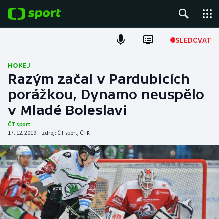
POPULÁRNÍ
SLEDOVAT
Fotbal
HOKEJ
Razým začal v Pardubicích
Hokej
porážkou, Dynamo neuspělo
v Mladé Boleslavi
Tenis
ČT sport
Atletika
17. 12. 2019
|
Zdroj:
ČT sport
,
ČTK
Cyklistika
DALŠÍ SPORTY
Americký fotbal
NEPŘEHLÉDNĚTE