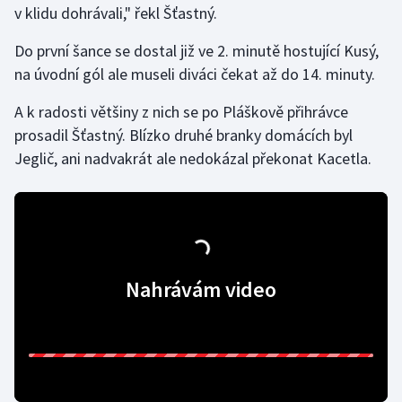
v klidu dohrávali," řekl Šťastný.
Gymnastika
Do první šance se dostal již ve 2. minutě hostující Kusý,
na úvodní gól ale museli diváci čekat až do 14. minuty.
Házená
A k radosti většiny z nich se po Pláškově přihrávce
Jezdectví
prosadil Šťastný. Blízko druhé branky domácích byl
Jeglič, ani nadvakrát ale nedokázal překonat Kacetla.
Judo
Krasobruslení
Lezení
Nahrávám video
Lyže a snowboard
Moderní pětiboj
Motorsport