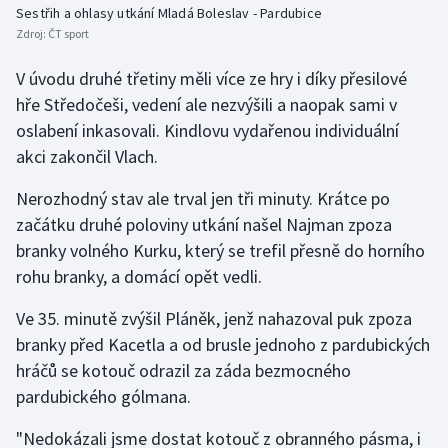
Sestřih a ohlasy utkání Mladá Boleslav - Pardubice
Olympijské hry
Zdroj:
ČT sport
V úvodu druhé třetiny měli více ze hry i díky přesilové
Parasport
hře Středočeši, vedení ale nezvýšili a naopak sami v
Plavání
oslabení inkasovali. Kindlovu vydařenou individuální
akci zakončil Vlach.
Plážový volejbal
Nerozhodný stav ale trval jen tři minuty. Krátce po
Ragby
začátku druhé poloviny utkání našel Najman zpoza
branky volného Kurku, který se trefil přesně do horního
Rychlobruslení
rohu branky, a domácí opět vedli.
Ve 35. minutě zvýšil Pláněk, jenž nahazoval puk zpoza
Rychlostní kanoistika
branky před Kacetla a od brusle jednoho z pardubických
Short track
hráčů se kotouč odrazil za záda bezmocného
pardubického gólmana.
Sportovní střelba
"Nedokázali jsme dostat kotouč z obranného pásma, i