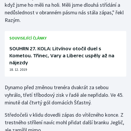
Stolní tenis
když jsme ho měli na holi. Měli jsme dlouhá střídání a
nedůslednost v obranném pásmu nás stála zápas," řekl
Triatlon
Razým.
Veslování
SOUVISEJÍCÍ ČLÁNKY
Vodní slalom
SOUHRN 27. KOLA: Litvínov otočil duel s
Kometou. Třinec, Vary a Liberec uspěly až na
Volejbal
nájezdy
18. 12. 2019
Ostatní
Dynamo před změnou trenéra dvakrát za sebou
vyhrálo, třetí tříbodový zisk v řadě ale nepřidalo. Ve 45.
minutě dal čtvrtý gól domácích Šťastný.
Středočeši v klidu dovedli zápas do vítězného konce. Z
trestného střílení navíc mohl přidat další branku Jeglič,
ale zamířil mimo.