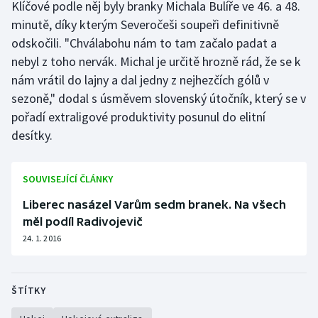
Klíčové podle něj byly branky Michala Bulíře ve 46. a 48.
Stolní tenis
minutě, díky kterým Severočeši soupeři definitivně
odskočili. "Chválabohu nám to tam začalo padat a
Triatlon
nebyl z toho nervák. Michal je určitě hrozně rád, že se k
Veslování
nám vrátil do lajny a dal jedny z nejhezčích gólů v
sezoně," dodal s úsměvem slovenský útočník, který se v
Vodní slalom
pořadí extraligové produktivity posunul do elitní
desítky.
Volejbal
SOUVISEJÍCÍ ČLÁNKY
Ostatní
Liberec nasázel Varům sedm branek. Na všech
měl podíl Radivojevič
24. 1. 2016
ŠTÍTKY