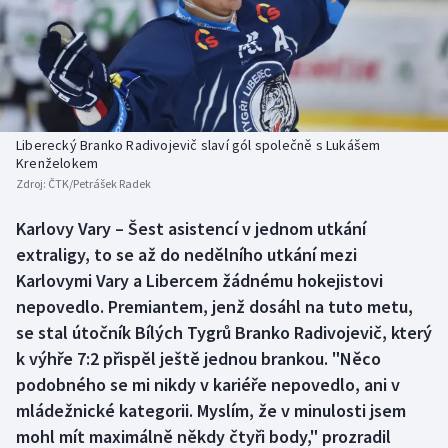
Baseball a softbal
Soutěže
Basketbal
Historické návraty
Biatlon
Aplikace ČT sport
Liberecký Branko Radivojevič slaví gól společně s Lukášem
Boby a skeleton
AZ kvíz
Krenželokem
Zdroj:
ČTK/Petrášek Radek
Box
Karlovy Vary – Šest asistencí v jednom utkání
extraligy, to se až do nedělního utkání mezi
Curling
Karlovymi Vary a Libercem žádnému hokejistovi
Dostihy
nepovedlo. Premiantem, jenž dosáhl na tuto metu,
se stal útočník Bílých Tygrů Branko Radivojevič, který
Florbal
k výhře 7:2 přispěl ještě jednou brankou. "Něco
podobného se mi nikdy v kariéře nepovedlo, ani v
Futsal
mládežnické kategorii. Myslím, že v minulosti jsem
mohl mít maximálně někdy čtyři body," prozradil
Golf