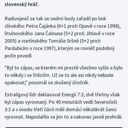
slovenský hráč.
Gymnastika
Radivojevič se tak se sedmi body zařadil po bok
zlínského Petra Čajánka (6+1 proti Opavě v roce 1998),
Házená
litvínovského Jana Čalouna (5+2 proti Jihlavě v roce
2005) a vsetínského Tomáše Sršně (5+2 proti
Jezdectví
Pardubicím v roce 1997), kterým se rovněž podobný
Judo
počin povedl.
"Byl to zápas, ve kterém mi prostě všechno vyšlo a bylo
Krasobruslení
to někdy i se štěstím. Už se to ale asi nikdy nebude
Lezení
opakovat," pousmál se zkušený útočník.
Extraligový lídr deklasoval Energii 7:2, dvě třetiny však
Lyže a snowboard
byl zápas vyrovnaný. Po 40 minutách vedli Severočeši
3:2 a v úvodu třetí části měli domácí několikrát šanci
Moderní pětiboj
vyrovnat. Nepodařilo se jim to a nakonec jasně prohráli.
Motorsport