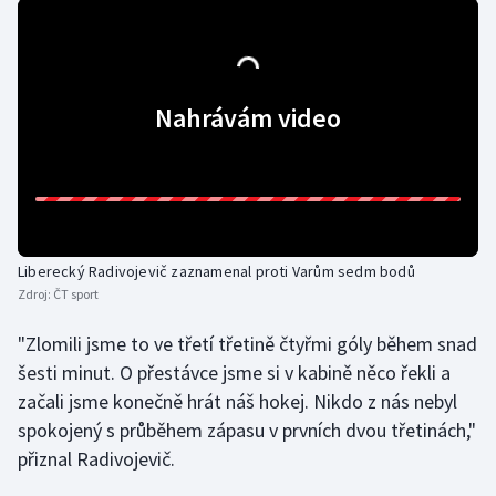
Olympijské hry
Parasport
Nahrávám video
Plavání
Plážový volejbal
Ragby
Liberecký Radivojevič zaznamenal proti Varům sedm bodů
Zdroj:
ČT sport
Rychlobruslení
"Zlomili jsme to ve třetí třetině čtyřmi góly během snad
Rychlostní kanoistika
šesti minut. O přestávce jsme si v kabině něco řekli a
začali jsme konečně hrát náš hokej. Nikdo z nás nebyl
Short track
spokojený s průběhem zápasu v prvních dvou třetinách,"
přiznal Radivojevič.
Sportovní střelba