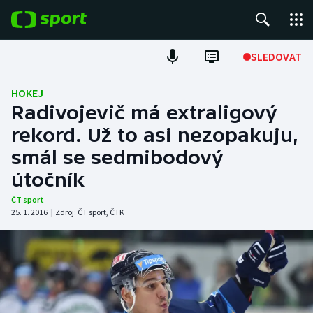
POPULÁRNÍ
SLEDOVAT
Fotbal
HOKEJ
Radivojevič má extraligový
Hokej
rekord. Už to asi nezopakuju,
smál se sedmibodový
Tenis
útočník
Atletika
ČT sport
25. 1. 2016
|
Zdroj:
ČT sport
,
ČTK
Cyklistika
DALŠÍ SPORTY
Americký fotbal
NEPŘEHLÉDNĚTE