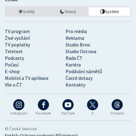
Světlý
Tmavý
Systém
TV program
Pro média
Živé vysílání
Reklama
TV poplatky
Studio Brno
Teletext
Studio Ostrava
Podcasty
Rada ČT
Počasí
Kariéra
E-shop
Podávání námětů
Mobilní a TV aplikace
Časté dotazy
Vše o ČT
Kontakty
Instagram
Facebook
YouTube
X
Threads
© Česká televize
•
•
English
Ochrana soukromí
Přístupnost