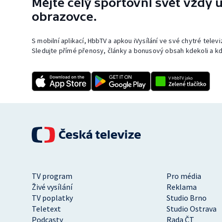
Mějte celý sportovní svět vždy u
obrazovce.
S mobilní aplikací, HbbTV a apkou iVysílání ve své chytré telev
Sledujte přímé přenosy, články a bonusový obsah kdekoli a kd
TV program
Pro média
Živé vysílání
Reklama
TV poplatky
Studio Brno
Teletext
Studio Ostrava
Podcasty
Rada ČT