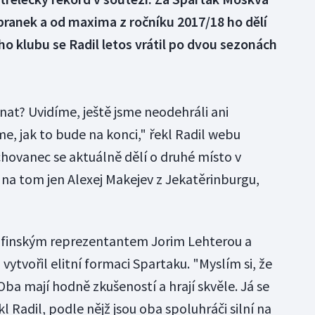
t branek a od maxima z ročníku 2017/18 ho dělí
o klubu se Radil letos vrátil po dvou sezonách
onat? Uvidíme, ještě jsme neodehráli ani
e, jak to bude na konci," řekl Radil webu
chovanec se aktuálně dělí o druhé místo v
 na tom jen Alexej Makejev z Jekatěrinburgu,
s finským reprezentantem Jorim Lehterou a
vytvořil elitní formaci Spartaku. "Myslím si, že
 Oba mají hodně zkušeností a hrají skvěle. Já se
l Radil, podle nějž jsou oba spoluhráči silní na