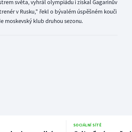
istrem světa, vyhrál olympiádu i získal Gagarinův
 trenér v Rusku," řekl o bývalém úspěšném kouči
de moskevský klub druhou sezonu.
SOCIÁLNÍ SÍTĚ