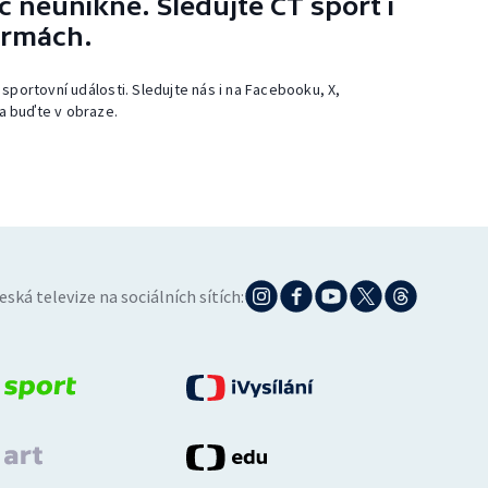
 neunikne. Sledujte ČT sport i
ormách.
 sportovní události. Sledujte nás i na Facebooku, X,
a buďte v obraze.
eská televize na sociálních sítích: