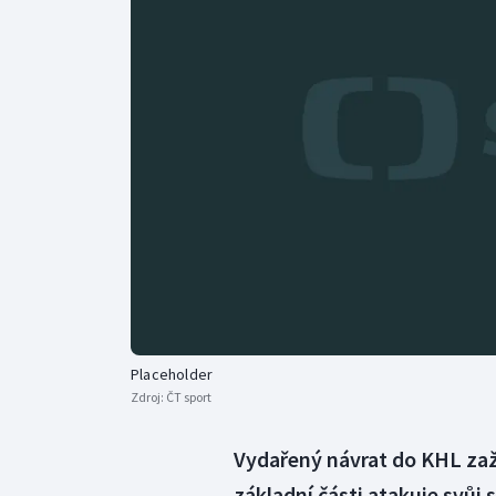
Curling
Dostihy
Florbal
Futsal
Golf
Gymnastika
Placeholder
Zdroj:
ČT sport
Vydařený návrat do KHL zaž
základní části atakuje svůj