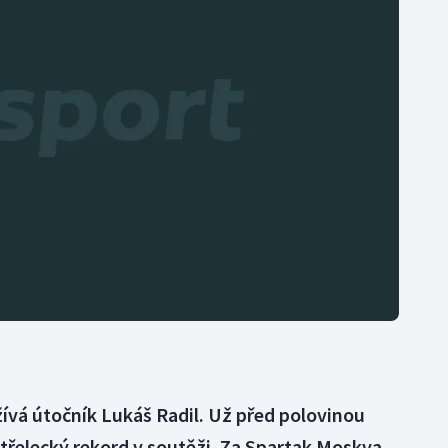
Moderní pětiboj
Triatlon
Motorsport
Veslování
Olympijské hry
Vodní slalom
Parasport
Volejbal
Plavání
Ostatní
Plážový volejbal
ívá útočník Lukáš Radil. Už před polovinou
 střelecký rekord v soutěži. Za Spartak Moskva