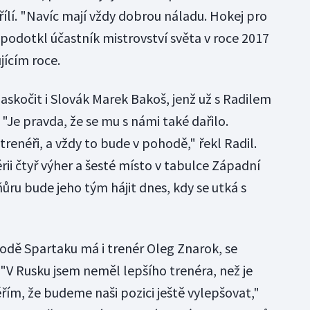
třílí. "Navíc mají vždy dobrou náladu. Hokej pro
 podotkl účastník mistrovství světa v roce 2017
jícím roce.
zaskočit i Slovák Marek Bakoš, jenž už s Radilem
"Je pravda, že se mu s námi také dařilo.
renéři, a vždy to bude v pohodě," řekl Radil.
ii čtyř výher a šesté místo v tabulce Západní
ru bude jeho tým hájit dnes, kdy se utká s
odě Spartaku má i trenér Oleg Znarok, se
 "V Rusku jsem neměl lepšího trenéra, než je
řím, že budeme naši pozici ještě vylepšovat,"