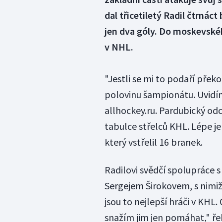
dal třicetiletý Radil čtrnác
jen dva góly. Do moskevskéh
v NHL.
"Jestli se mi to podaří přek
polovinu šampionátu. Uvidím
allhockey.ru. Pardubický od
tabulce střelců KHL. Lépe je
který vstřelil 16 branek.
Radilovi svědčí spolupráce 
Sergejem Širokovem, s nimiž 
jsou to nejlepší hráči v KHL.
snažím jim jen pomáhat," řek