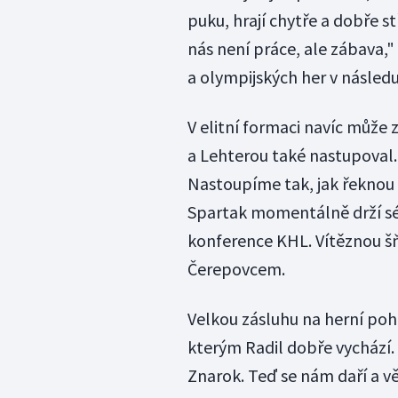
puku, hrají chytře a dobře s
nás není práce, ale zábava,"
a olympijských her v následu
V elitní formaci navíc může 
a Lehterou také nastupoval. 
Nastoupíme tak, jak řeknou t
Spartak momentálně drží sér
konference KHL. Vítěznou šňů
Čerepovcem.
Velkou zásluhu na herní poh
kterým Radil dobře vychází.
Znarok. Teď se nám daří a vě