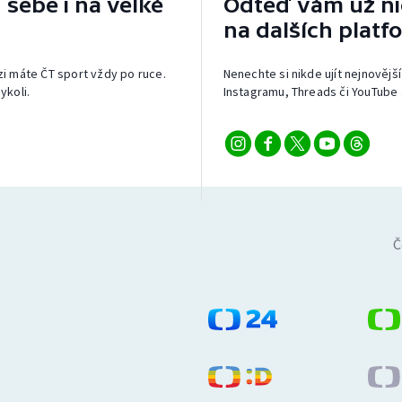
 sebe i na velké
Odteď vám už nic
na dalších platf
izi máte ČT sport vždy po ruce.
Nenechte si nikde ujít nejnovější
ykoli.
Instagramu, Threads či YouTube 
Č