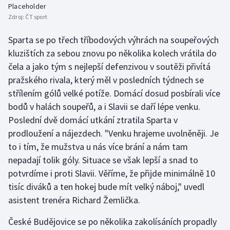
Placeholder
Short track
Zdroj:
ČT sport
Sportovní střelba
Sparta se po třech tříbodových výhrách na soupeřových
kluzištích za sebou znovu po několika kolech vrátila do
Stolní tenis
čela a jako tým s nejlepší defenzivou v soutěži přivítá
pražského rivala, který měl v posledních týdnech se
Triatlon
střílením gólů velké potíže. Domácí dosud posbírali více
bodů v halách soupeřů, a i Slavii se daří lépe venku.
Veslování
Poslední dvě domácí utkání ztratila Sparta v
Vodní slalom
prodloužení a nájezdech. "Venku hrajeme uvolněněji. Je
to i tím, že mužstva u nás více brání a nám tam
Volejbal
nepadají tolik góly. Situace se však lepší a snad to
potvrdíme i proti Slavii. Věříme, že přijde minimálně 10
Ostatní
tisíc diváků a ten hokej bude mít velký náboj," uvedl
asistent trenéra Richard Žemlička.
České Budějovice se po několika zakolísáních propadly