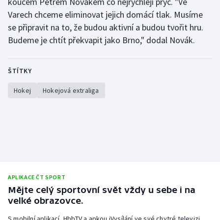
koučem Petrem Novákem co nejrychleji pryč. "Ve
Varech chceme eliminovat jejich domácí tlak. Musíme
se připravit na to, že budou aktivní a budou tvořit hru.
Budeme je chtít překvapit jako Brno," dodal Novák.
ŠTÍTKY
Hokej
Hokejová extraliga
APLIKACE ČT SPORT
Mějte celý sportovní svět vždy u sebe i na
velké obrazovce.
S mobilní aplikací, HbbTV a apkou iVysílání ve své chytré televizi