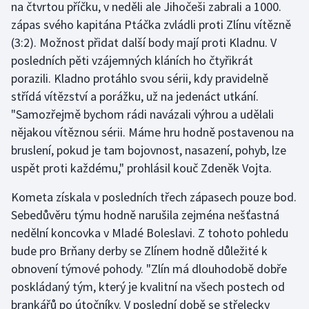
na čtvrtou příčku, v neděli ale Jihočeši zabrali a 1000.
zápas svého kapitána Ptáčka zvládli proti Zlínu vítězně
(3:2). Možnost přidat další body mají proti Kladnu. V
posledních pěti vzájemných kláních ho čtyřikrát
porazili. Kladno protáhlo svou sérii, kdy pravidelně
střídá vítězství a porážku, už na jedenáct utkání.
"Samozřejmě bychom rádi navázali výhrou a udělali
nějakou vítěznou sérii. Máme hru hodně postavenou na
bruslení, pokud je tam bojovnost, nasazení, pohyb, lze
uspět proti každému," prohlásil kouč Zdeněk Vojta.
Kometa získala v posledních třech zápasech pouze bod.
Sebedůvěru týmu hodně narušila zejména nešťastná
nedělní koncovka v Mladé Boleslavi. Z tohoto pohledu
bude pro Brňany derby se Zlínem hodně důležité k
obnovení týmové pohody. "Zlín má dlouhodobě dobře
poskládaný tým, který je kvalitní na všech postech od
brankářů po útočníky. V poslední době se střelecky