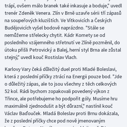
trápí, ovšem málo branek také inkasuje a boduje," uvedl
trenér Zdeněk Venera. Zlín v Brně uzavře sérii tří zápasů
na soupeřových kluzištích. Ve Vítkovicích a Českých
Budějovicích vyšel bodově naprázdno. "Stále se
nemůžeme střelecky chytit. Kádr Komety se od
posledního vzájemného střetnutí ve Zlíně pozměnil, do
útoku přišli Petrovický a Balej, herní styl Brna ale zůstal
stejný," uvedl kouč Rostislav Vlach.
Karlovy Vary čeká důležitý duel proti Mladé Boleslavi,
která z poslední příčky ztrácí na Energii pouze bod. "Jde
o důležitý zápas, ale to jsou všechny z těch celkových
52 kol. Rádi bychom zopakovali povedený výkon z
Třince, ale potřebujeme ho podpořit góly. Musíme hru
maximálně zjednodušit a být důrazní," nastínil kouč
Václav Baďouček. Mladá Boleslav proti Brnu dokázala,
že z poslední příčky chce pod nově jmenovaným