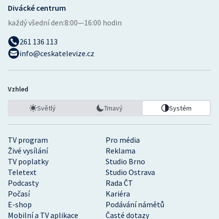
Divácké centrum
každý všední den:
8:00—16:00 hodin
261 136 113
info@ceskatelevize.cz
Vzhled
Světlý
Tmavý
Systém
TV program
Pro média
Živé vysílání
Reklama
TV poplatky
Studio Brno
Teletext
Studio Ostrava
Podcasty
Rada ČT
Počasí
Kariéra
E-shop
Podávání námětů
Mobilní a TV aplikace
Časté dotazy