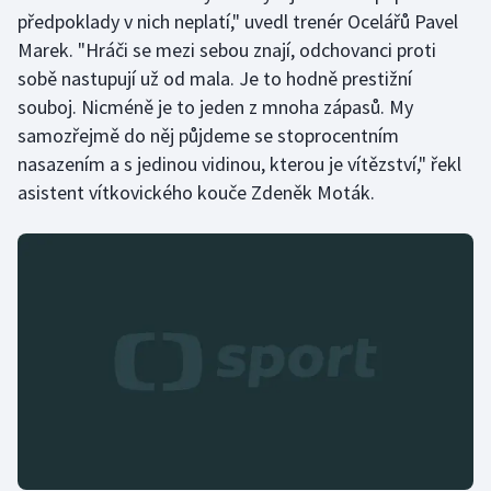
předpoklady v nich neplatí," uvedl trenér Ocelářů Pavel
Moderní pětiboj
Marek. "Hráči se mezi sebou znají, odchovanci proti
sobě nastupují už od mala. Je to hodně prestižní
Motorsport
souboj. Nicméně je to jeden z mnoha zápasů. My
samozřejmě do něj půjdeme se stoprocentním
Olympijské hry
nasazením a s jedinou vidinou, kterou je vítězství," řekl
asistent vítkovického kouče Zdeněk Moták.
Parasport
Plavání
Plážový volejbal
Ragby
Rychlobruslení
Rychlostní kanoistika