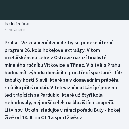
Atletika
Soutěže
Baseball a softbal
Historické návraty
Ilustrační foto
Zdroj:
ČT sport
Basketbal
Aplikace ČT sport
Praha - Ve znamení dvou derby se ponese úterní
Biatlon
AZ kvíz
program 26. kola hokejové extraligy. V tom
ocelářském na sebe v Ostravě narazí finalisté
Boby a skeleton
minulého ročníku Vítkovice a Třinec. V bitvě o Prahu
budou mít výhodu domácího prostředí sparťané - lídr
Box
tabulky hostí Slavii, které se v dosavadním průběhu
ročníku příliš nedaří. V televizním utkání přijede na
Curling
led trápících se Pardubic, které už čtyři kola
Cyklistika
nebodovaly, nejhorší celek na kluzištích soupeřů,
Litvínov. Utkání sledujte v rámci pořadu Buly - hokej
Dostihy
živě od 18:00 na ČT4 a sportživě.cz.
Florbal