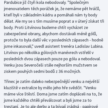
Pardubice již čtyři kola nebodovaly. "Společným
jmenovatelem těch porážek je, že nemáme pět hráčů,
Futsal
kteří byli v základním kádru a pomáhali nám ty body
dělat. Ale my se s tím musíme poprat a v úterý získat tři
Golf
body. Proti Litvínovu budeme chtít vycházet ze
zabezpečené obrany, abychom dostávali méně gólů,
Gymnastika
protože to byla další věc v posledních zápasech - hodně
jsme inkasovali," uvedl asistent trenéra Ladislav Lubina.
Házená
Litvínov po několika gólových manévrech vstřelil v
Jezdectví
posledních dvou zápasech pouze po gólu a nebodoval.
Venku jsou Severočeši stále nejhorším mužstvem se
Judo
ziskem pouhých sedmi bodů z 36 možných.
Krasobruslení
Třinec je zatím daleko nebezpečnější venku a největší
kluziště v extralize by mělo jeho hře svědčit. "Venku
Lezení
máme více štěstí. Doma jsme zatím dopláceli na to, že
jsme každého chtěli převálcovat a byli jsme za to
Lyže a snowboard
trestaní. Je to ale derby a ta bývají zrádná - papírové