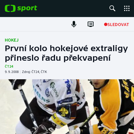
POPULÁRNÍ
SLEDOVAT
Fotbal
HOKEJ
První kolo hokejové extraligy
Hokej
přineslo řadu překvapení
Tenis
ČT24
9. 9. 2008
|
Zdroj:
ČT24
,
ČTK
Atletika
Cyklistika
DALŠÍ SPORTY
Americký fotbal
NEPŘEHLÉDNĚTE