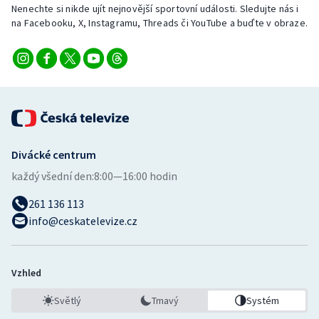
Nenechte si nikde ujít nejnovější sportovní události. Sledujte nás i
na Facebooku, X, Instagramu, Threads či YouTube a buďte v obraze.
Divácké centrum
každý všední den:
8:00—16:00 hodin
261 136 113
info@ceskatelevize.cz
Vzhled
Světlý
Tmavý
Systém