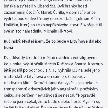
loňska a zvítězili v Liberci 5:3. Dvě branky hostí
Gymnastika
zaznamenal útočník Marek Čurilla, v domácí brance
vydržel pouze dvě třetiny reprezentační gólman Milan
Házená
Hnilička, který po té za nepříznivého stavu 3:4 přepustil
své místo náhradníku Michalu Fikrtovi.
Jezdectví
Ručinský: Myslel jsem, že to bude v Litvínově daleko
Judo
horší
Dva důvody k radosti měl po úvodním extraligovém
Krasobruslení
kole hokejový útočník Martin Ručinský. Sparta, kterou v
Lezení
létě posílil po odchodu z NHL, vyhrála 5:3 na ledě jeho
mateřského Litvínova a on sám prožil zápas v
Lyže a snowboard
relativním klidu. Domácí fanoušci vyvěsili jen několik
transparentů odsuzujících jeho angažmá v pražském
Moderní pětiboj
celku, ale terčem nevraživosti se nestal. "Popravdě
řečeno jsem čekal, že to bude daleko horší. Myslím si,
Motorsport
že lidi byli perfektní. Říkalo se, že se bude pálit můj dres