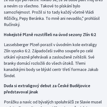
a nevím co všechno. Takové to pískání bylo
Olympijské hry
samozřejmost. Prožil si to tady každý včetně Vládi
Růžičky, Pepy Beránka. To mně ani nevadilo," prohlásil
Parasport
Ručínský.
Plavání
Hokejisté Plzně rozstříleli na úvod sezony Zlín 6:2
Plážový volejbal
Lasselsberger Plzeň porazil v úvodním kole extraligy
Zlín vysoko 6:2. Západočeši svého soupeře po celé
Ragby
utkání výrazně přehrávali a zaslouženě zvítězili. Své
branky domácí rozložili do všech útoků. Třemi
Rychlobruslení
kanadskými body se blýskl centr třetí formace Jakub
Šindel.
Rychlostní kanoistika
Duda si extraligový debut za České Budějovice
Short track
představoval jinak
Sportovní střelba
Porážku a navíc od bývalých spoluhráčů ze Slavie musel