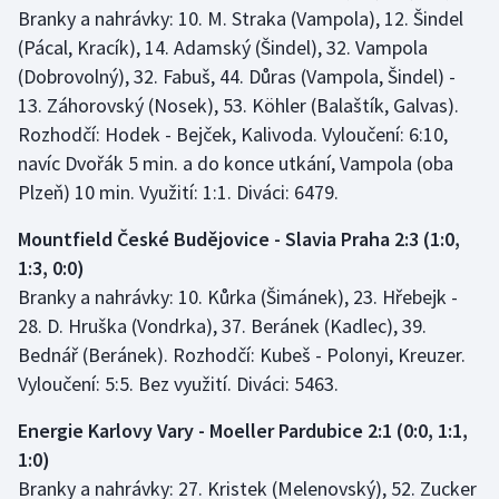
Branky a nahrávky: 10. M. Straka (Vampola), 12. Šindel
(Pácal, Kracík), 14. Adamský (Šindel), 32. Vampola
(Dobrovolný), 32. Fabuš, 44. Důras (Vampola, Šindel) -
13. Záhorovský (Nosek), 53. Köhler (Balaštík, Galvas).
Rozhodčí: Hodek - Bejček, Kalivoda. Vyloučení: 6:10,
navíc Dvořák 5 min. a do konce utkání, Vampola (oba
Plzeň) 10 min. Využití: 1:1. Diváci: 6479.
Mountfield České Budějovice - Slavia Praha 2:3 (1:0,
1:3, 0:0)
Branky a nahrávky: 10. Kůrka (Šimánek), 23. Hřebejk -
28. D. Hruška (Vondrka), 37. Beránek (Kadlec), 39.
Bednář (Beránek). Rozhodčí: Kubeš - Polonyi, Kreuzer.
Vyloučení: 5:5. Bez využití. Diváci: 5463.
Energie Karlovy Vary - Moeller Pardubice 2:1 (0:0, 1:1,
1:0)
Branky a nahrávky: 27. Kristek (Melenovský), 52. Zucker