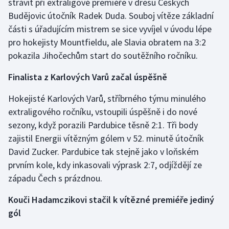
strávit při extraligové premiéře v dresu Českých
Stolní tenis
Budějovic útočník Radek Duda. Souboj vítěze základní
části s úřadujícím mistrem se sice vyvíjel v úvodu lépe
Triatlon
pro hokejisty Mountfieldu, ale Slavia obratem na 3:2
pokazila Jihočechům start do soutěžního ročníku.
Veslování
Finalista z Karlových Varů začal úspěšně
Vodní slalom
Hokejisté Karlových Varů, stříbrného týmu minulého
Volejbal
extraligového ročníku, vstoupili úspěšně i do nové
sezony, když porazili Pardubice těsně 2:1. Tři body
Ostatní
zajistil Energii vítězným gólem v 52. minutě útočník
David Zucker. Pardubice tak stejně jako v loňském
prvním kole, kdy inkasovali výprask 2:7, odjíždějí ze
západu Čech s prázdnou.
Kouči Hadamczikovi stačil k vítězné premiéře jediný
gól