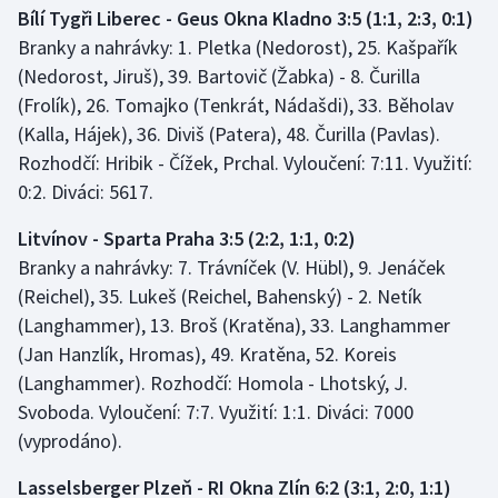
Bílí Tygři Liberec - Geus Okna Kladno 3:5 (1:1, 2:3, 0:1)
Branky a nahrávky: 1. Pletka (Nedorost), 25. Kašpařík
(Nedorost, Jiruš), 39. Bartovič (Žabka) - 8. Čurilla
(Frolík), 26. Tomajko (Tenkrát, Nádašdi), 33. Běholav
(Kalla, Hájek), 36. Diviš (Patera), 48. Čurilla (Pavlas).
Rozhodčí: Hribik - Čížek, Prchal. Vyloučení: 7:11. Využití:
0:2. Diváci: 5617.
Litvínov - Sparta Praha 3:5 (2:2, 1:1, 0:2)
Branky a nahrávky: 7. Trávníček (V. Hübl), 9. Jenáček
(Reichel), 35. Lukeš (Reichel, Bahenský) - 2. Netík
(Langhammer), 13. Broš (Kratěna), 33. Langhammer
(Jan Hanzlík, Hromas), 49. Kratěna, 52. Koreis
(Langhammer). Rozhodčí: Homola - Lhotský, J.
Svoboda. Vyloučení: 7:7. Využití: 1:1. Diváci: 7000
(vyprodáno).
Lasselsberger Plzeň - RI Okna Zlín 6:2 (3:1, 2:0, 1:1)