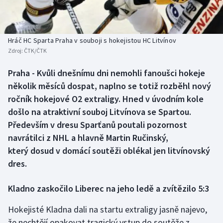
Baseball a softbal
Soutěže
Basketbal
Historické návraty
Hráč HC Sparta Praha v souboji s hokejistou HC Litvínov
Zdroj:
ČTK/ČTK
Biatlon
Aplikace ČT sport
Praha - Kvůli dnešnímu dni nemohli fanoušci hokeje
Boby a skeleton
AZ kvíz
několik měsíců dospat, naplno se totiž rozběhl nový
ročník hokejové O2 extraligy. Hned v úvodním kole
Box
došlo na atraktivní souboj Litvínova se Spartou.
Především v dresu Sparťanů poutali pozornost
Curling
navrátilci z NHL a hlavně Martin Ručinský,
který dosud v domácí soutěži oblékal jen litvínovský
Dostihy
dres.
Florbal
Kladno zaskočilo Liberec na jeho ledě a zvítězilo 5:3
Futsal
Hokejisté Kladna dali na startu extraligy jasně najevo,
že nechtějí opakovat tragický vstup do soutěže z
Golf