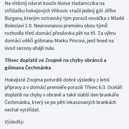
Na vítězný návrat kouče Aloise Hadamczika na
střídačku hokejových Vítkovic stačil jediný gól Jiřího
Burgera, kterým ostravský tým porazil nováčka z Mladé
Boleslavi 1:0. Neurovnanou premiéru obou týmů
rozhodla třetí domácí přesilovka pět na tři. Za výhru
domácí vděčí gólmanu Marku Pincovi, jenž hned na
úvod sezony uhájil nulu.
Třinec doplatil ve Znojmě na chyby obránců a
gólmana Čechmánka
Hokejisté Znojma potvrdili dobré výsledky z letní
přípravy a v domácí premiéře porazili Třinec 6:3. Oceláři
doplatili na chyby v obraně a také slabší den brankáře
Čechmánka, který se po pěti inkasovaných brankách
nechal vystřídat.
Výsledky: