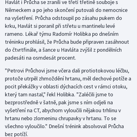
Havlát i Průcha se zranili ve třetí třetině souboje s
Německem a po jeho skončení putovali do nemocnice
Gymnastika
na vyšetření. Průcha odstoupil po zásahu pukem do
krku, Havlát si poranil při střetu u mantinelu levé
Házená
rameno. Lékař týmu Radomír Holibka po dnešním
tréninku prohlásil, že Průcha bude připraven zasáhnout
Jezdectví
do čtvrtfinále, a šance u Havláta zvýšil z pondělních
padesáti na osmdesát procent.
Judo
"Petrovi Průchovi jsme včera dali protiotokovou léčbu,
Krasobruslení
protože utrpěl zhmoždění hrtanu, měl dechové potíže a
pocit překážky v oblasti dýchacích cest v rámci otoku,
Lezení
který tam nastal," řekl Holibka. "Zaléčili jsme to
bezprostředně v šatně, pak jsme s ním odjeli na
Lyže a snowboard
vyšetření na CT, abychom vyloučili nějakou trhlinu v
Moderní pětiboj
hrtanu nebo zlomeninu chrupavky v hrtanu. To se
všechno vyloučilo." Dnešní trénink absolvoval Průcha
Motorsport
bez potíží.