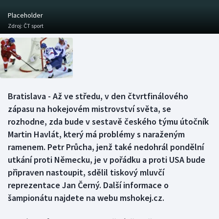
Baseball a softbal
Soutěže
Placeholder
Zdroj:
ČT sport
Basketbal
Historické návraty
Biatlon
Aplikace ČT sport
Boby a skeleton
AZ kvíz
Bratislava - Až ve středu, v den čtvrtfinálového
Box
zápasu na hokejovém mistrovství světa, se
rozhodne, zda bude v sestavě českého týmu útočník
Curling
Martin Havlát, který má problémy s naraženým
ramenem. Petr Průcha, jenž také nedohrál pondělní
Dostihy
utkání proti Německu, je v pořádku a proti USA bude
Florbal
připraven nastoupit, sdělil tiskový mluvčí
reprezentace Jan Černý. Další informace o
Futsal
šampionátu najdete na webu mshokej.cz.
Golf