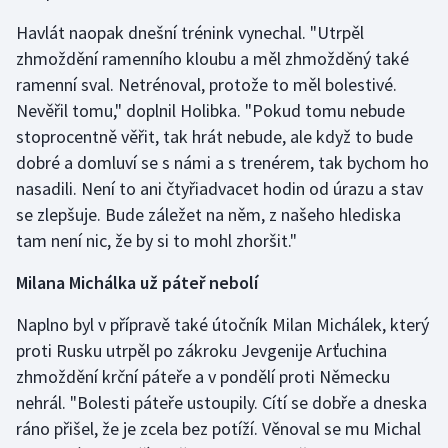
Olympijské hry
Havlát naopak dnešní trénink vynechal. "Utrpěl
zhmoždění ramenního kloubu a měl zhmožděný také
Parasport
ramenní sval. Netrénoval, protože to měl bolestivé.
Nevěřil tomu," doplnil Holibka. "Pokud tomu nebude
Plavání
stoprocentně věřit, tak hrát nebude, ale když to bude
dobré a domluví se s námi a s trenérem, tak bychom ho
Plážový volejbal
nasadili. Není to ani čtyřiadvacet hodin od úrazu a stav
se zlepšuje. Bude záležet na něm, z našeho hlediska
Ragby
tam není nic, že by si to mohl zhoršit."
Rychlobruslení
Milana Michálka už páteř nebolí
Rychlostní kanoistika
Naplno byl v přípravě také útočník Milan Michálek, který
proti Rusku utrpěl po zákroku Jevgenije Arťuchina
Short track
zhmoždění krční páteře a v pondělí proti Německu
nehrál. "Bolesti páteře ustoupily. Cítí se dobře a dneska
Sportovní střelba
ráno přišel, že je zcela bez potíží. Věnoval se mu Michal