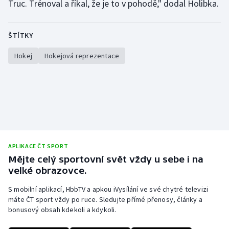
Truc. Trénoval a říkal, že je to v pohodě," dodal Holibka.
Stolní tenis
Triatlon
ŠTÍTKY
Veslování
Hokej
Hokejová reprezentace
Vodní slalom
Volejbal
Ostatní
APLIKACE ČT SPORT
Mějte celý sportovní svět vždy u sebe i na
velké obrazovce.
S mobilní aplikací, HbbTV a apkou iVysílání ve své chytré televizi
máte ČT sport vždy po ruce. Sledujte přímé přenosy, články a
bonusový obsah kdekoli a kdykoli.