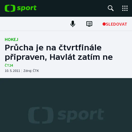
POPULÁRNÍ
SLEDOVAT
Fotbal
HOKEJ
Průcha je na čtvrtfinále
Hokej
připraven, Havlát zatím ne
Tenis
ČT24
10. 5. 2011
|
Zdroj:
ČTK
Atletika
Cyklistika
DALŠÍ SPORTY
Americký fotbal
NEPŘEHLÉDNĚTE