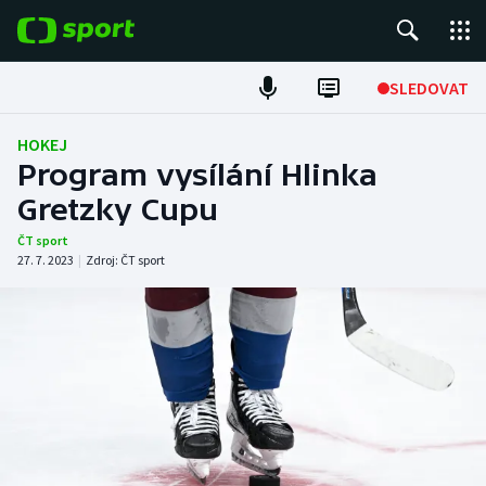
POPULÁRNÍ
SLEDOVAT
Fotbal
HOKEJ
Program vysílání Hlinka
Hokej
Gretzky Cupu
Tenis
ČT sport
27. 7. 2023
|
Zdroj:
ČT sport
Atletika
Cyklistika
DALŠÍ SPORTY
Americký fotbal
NEPŘEHLÉDNĚTE