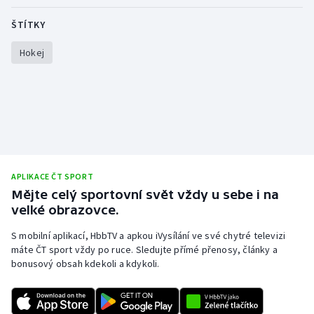
ŠTÍTKY
Gymnastika
Hokej
Házená
Jezdectví
Judo
Krasobruslení
APLIKACE ČT SPORT
Mějte celý sportovní svět vždy u sebe i na
Lezení
velké obrazovce.
Lyže a snowboard
S mobilní aplikací, HbbTV a apkou iVysílání ve své chytré televizi
máte ČT sport vždy po ruce. Sledujte přímé přenosy, články a
bonusový obsah kdekoli a kdykoli.
Moderní pětiboj
Motorsport