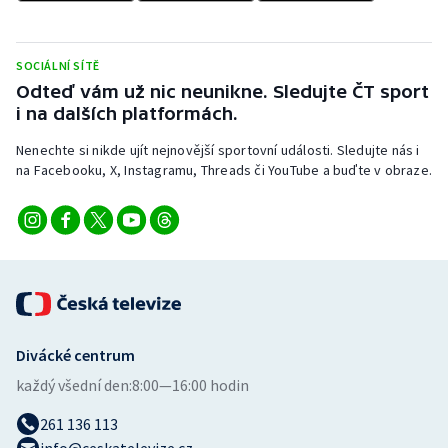
Olympijské hry
SOCIÁLNÍ SÍTĚ
Parasport
Odteď vám už nic neunikne. Sledujte ČT sport
i na dalších platformách.
Plavání
Nenechte si nikde ujít nejnovější sportovní události. Sledujte nás i
na Facebooku, X, Instagramu, Threads či YouTube a buďte v obraze.
Plážový volejbal
Ragby
Rychlobruslení
Rychlostní kanoistika
Divácké centrum
Short track
každý všední den:
8:00—16:00 hodin
Sportovní střelba
261 136 113