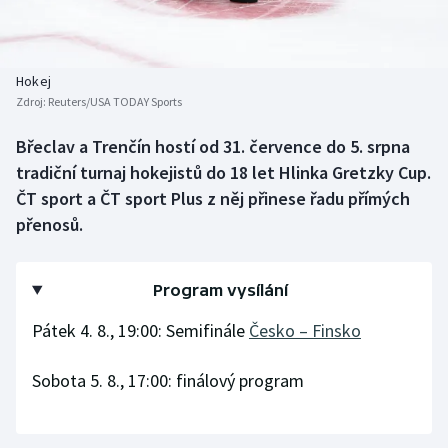
Baseball a softbal
Soutěže
Basketbal
Historické návraty
Hokej
Zdroj:
Reuters/USA TODAY Sports
Biatlon
Aplikace ČT sport
Břeclav a Trenčín hostí od 31. července do 5. srpna
Boby a skeleton
AZ kvíz
tradiční turnaj hokejistů do 18 let Hlinka Gretzky Cup.
ČT sport a ČT sport Plus z něj přinese řadu přímých
Box
přenosů.
Curling
Program vysílání
Dostihy
Pátek 4. 8., 19:00: Semifinále
Česko – Finsko
Florbal
Sobota 5. 8., 17:00: finálový program
Futsal
Golf