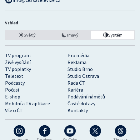
info@ceskatelevize.cz
Stolní tenis
Triatlon
Vzhled
Veslování
Světlý
Tmavý
Systém
Vodní slalom
TV program
Pro média
Živé vysílání
Reklama
Volejbal
TV poplatky
Studio Brno
Teletext
Studio Ostrava
Ostatní
Podcasty
Rada ČT
Počasí
Kariéra
E-shop
Podávání námětů
Mobilní a TV aplikace
Časté dotazy
Vše o ČT
Kontakty
Instagram
Facebook
YouTube
X
Threads