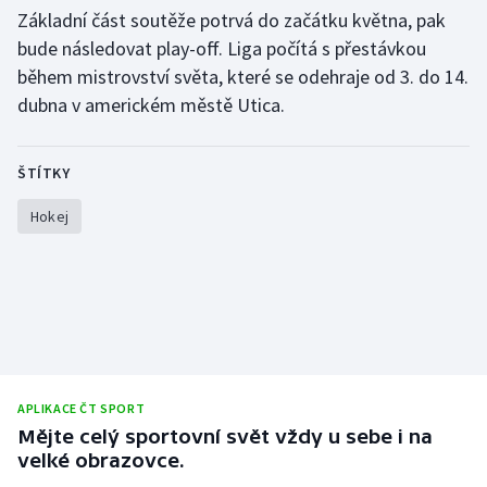
Stolní tenis
Základní část soutěže potrvá do začátku května, pak
bude následovat play-off. Liga počítá s přestávkou
Triatlon
během mistrovství světa, které se odehraje od 3. do 14.
dubna v americkém městě Utica.
Veslování
Vodní slalom
ŠTÍTKY
Hokej
Volejbal
Ostatní
APLIKACE ČT SPORT
Mějte celý sportovní svět vždy u sebe i na
velké obrazovce.