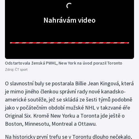
Gymnastika
Nahrávám video
Házená
Jezdectví
Judo
Odstartovala ženská PWHL, New York na úvod porazil Toronto
Zdroj:
ČT sport
Krasobruslení
O slavnostní buly se postarala Billie Jean Kingová, která
Lezení
je mimo jiného členkou správní rady nové kanadsko-
americké soutěže, jež se skládá ze šesti týmů podobně
Lyže a snowboard
jako v počátečním období mužské NHL v takzvané éře
Original Six. Kromě New Yorku a Toronta jde ještě o
Moderní pětiboj
Boston, Minnesotu, Montreal a Ottawu.
Motorsport
Na historicky první trefu se v Torontu dlouho nečekalo,