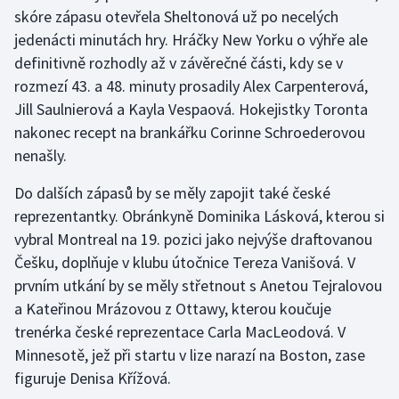
skóre zápasu otevřela Sheltonová už po necelých
Olympijské hry
jedenácti minutách hry. Hráčky New Yorku o výhře ale
definitivně rozhodly až v závěrečné části, kdy se v
Parasport
rozmezí 43. a 48. minuty prosadily Alex Carpenterová,
Jill Saulnierová a Kayla Vespaová. Hokejistky Toronta
Plavání
nakonec recept na brankářku Corinne Schroederovou
nenašly.
Plážový volejbal
Do dalších zápasů by se měly zapojit také české
Ragby
reprezentantky. Obránkyně Dominika Lásková, kterou si
vybral Montreal na 19. pozici jako nejvýše draftovanou
Rychlobruslení
Češku, doplňuje v klubu útočnice Tereza Vanišová. V
Rychlostní kanoistika
prvním utkání by se měly střetnout s Anetou Tejralovou
a Kateřinou Mrázovou z Ottawy, kterou koučuje
Short track
trenérka české reprezentace Carla MacLeodová. V
Minnesotě, jež při startu v lize narazí na Boston, zase
Sportovní střelba
figuruje Denisa Křížová.