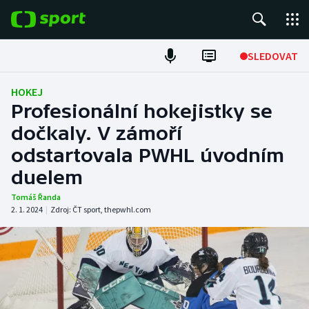
POPULÁRNÍ
SLEDOVAT
Fotbal
HOKEJ
Profesionální hokejistky se
Hokej
dočkaly. V zámoří
odstartovala PWHL úvodním
Tenis
duelem
Atletika
Tomáš Řanda
2. 1. 2024
|
Zdroj:
ČT sport
,
thepwhl.com
Cyklistika
DALŠÍ SPORTY
Americký fotbal
NEPŘEHLÉDNĚTE