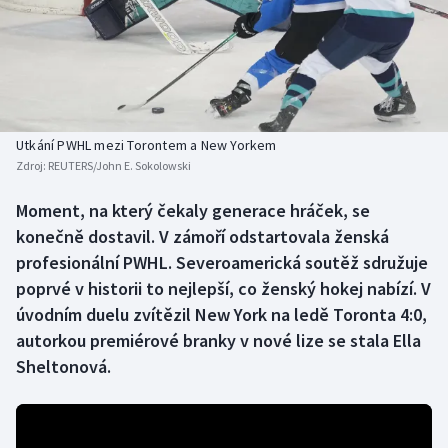
Baseball a softbal
Soutěže
Basketbal
Historické návraty
Biatlon
Aplikace ČT sport
Utkání PWHL mezi Torontem a New Yorkem
Boby a skeleton
AZ kvíz
Zdroj:
REUTERS/John E. Sokolowski
Box
Moment, na který čekaly generace hráček, se
konečně dostavil. V zámoří odstartovala ženská
Curling
profesionální PWHL. Severoamerická soutěž sdružuje
poprvé v historii to nejlepší, co ženský hokej nabízí. V
Dostihy
úvodním duelu zvítězil New York na ledě Toronta 4:0,
autorkou premiérové branky v nové lize se stala Ella
Florbal
Sheltonová.
Futsal
Golf