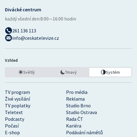
Divácké centrum
každý všední den:
8:00—16:00 hodin
261 136 113
info@ceskatelevize.cz
Vzhled
Světlý
Tmavý
Systém
TV program
Pro média
Živé vysílání
Reklama
TV poplatky
Studio Brno
Teletext
Studio Ostrava
Podcasty
Rada ČT
Počasí
Kariéra
E-shop
Podávání námětů