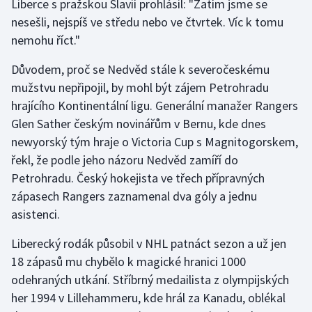
Liberce s pražskou Slavií prohlásil: "Zatím jsme se
nesešli, nejspíš ve středu nebo ve čtvrtek. Víc k tomu
Gymnastika
nemohu říct."
Házená
Důvodem, proč se Nedvěd stále k severočeskému
mužstvu nepřipojil, by mohl být zájem Petrohradu
Jezdectví
hrajícího Kontinentální ligu. Generální manažer Rangers
Glen Sather českým novinářům v Bernu, kde dnes
Judo
newyorský tým hraje o Victoria Cup s Magnitogorskem,
řekl, že podle jeho názoru Nedvěd zamíří do
Krasobruslení
Petrohradu. Český hokejista ve třech přípravných
zápasech Rangers zaznamenal dva góly a jednu
Lezení
asistenci.
Lyže a snowboard
Liberecký rodák působil v NHL patnáct sezon a už jen
18 zápasů mu chybělo k magické hranici 1000
Moderní pětiboj
odehraných utkání. Stříbrný medailista z olympijských
her 1994 v Lillehammeru, kde hrál za Kanadu, oblékal
Motorsport