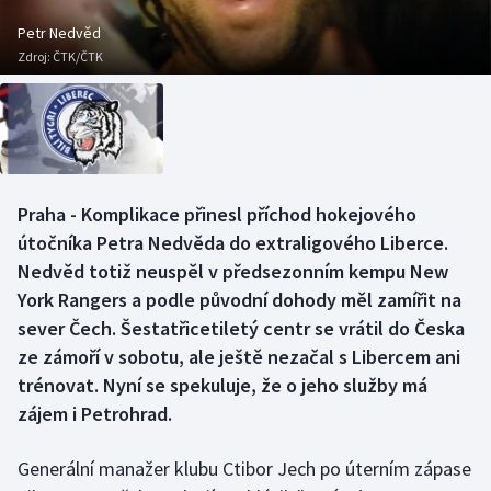
Baseball a softbal
Soutěže
Petr Nedvěd
Zdroj:
ČTK/ČTK
Basketbal
Historické návraty
Biatlon
Aplikace ČT sport
Boby a skeleton
AZ kvíz
Praha - Komplikace přinesl příchod hokejového
Box
útočníka Petra Nedvěda do extraligového Liberce.
Nedvěd totiž neuspěl v předsezonním kempu New
Curling
York Rangers a podle původní dohody měl zamířit na
sever Čech. Šestatřicetiletý centr se vrátil do Česka
Dostihy
ze zámoří v sobotu, ale ještě nezačal s Libercem ani
Florbal
trénovat. Nyní se spekuluje, že o jeho služby má
zájem i Petrohrad.
Futsal
Generální manažer klubu Ctibor Jech po úterním zápase
Golf