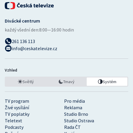
Divácké centrum
každý všední den:
8:00—16:00 hodin
261 136 113
info@ceskatelevize.cz
Vzhled
Světlý
Tmavý
Systém
TV program
Pro média
Živé vysílání
Reklama
TV poplatky
Studio Brno
Teletext
Studio Ostrava
Podcasty
Rada ČT