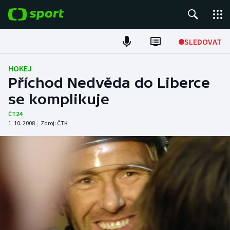
POPULÁRNÍ
SLEDOVAT
Fotbal
HOKEJ
Příchod Nedvěda do Liberce
Hokej
se komplikuje
Tenis
ČT24
1. 10. 2008
|
Zdroj:
ČTK
Atletika
Cyklistika
DALŠÍ SPORTY
Americký fotbal
NEPŘEHLÉDNĚTE