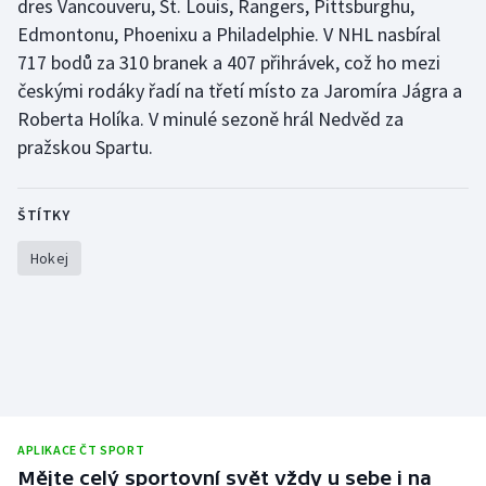
dres Vancouveru, St. Louis, Rangers, Pittsburghu,
Olympijské hry
Edmontonu, Phoenixu a Philadelphie. V NHL nasbíral
717 bodů za 310 branek a 407 přihrávek, což ho mezi
Parasport
českými rodáky řadí na třetí místo za Jaromíra Jágra a
Roberta Holíka. V minulé sezoně hrál Nedvěd za
Plavání
pražskou Spartu.
Plážový volejbal
ŠTÍTKY
Ragby
Hokej
Rychlobruslení
Rychlostní kanoistika
Short track
Sportovní střelba
APLIKACE ČT SPORT
Mějte celý sportovní svět vždy u sebe i na