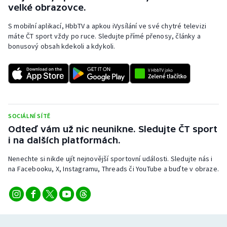
Stolní tenis
velké obrazovce.
S mobilní aplikací, HbbTV a apkou iVysílání ve své chytré televizi
Triatlon
máte ČT sport vždy po ruce. Sledujte přímé přenosy, články a
bonusový obsah kdekoli a kdykoli.
Veslování
Vodní slalom
Volejbal
SOCIÁLNÍ SÍTĚ
Ostatní
Odteď vám už nic neunikne. Sledujte ČT sport
i na dalších platformách.
Nenechte si nikde ujít nejnovější sportovní události. Sledujte nás i
na Facebooku, X, Instagramu, Threads či YouTube a buďte v obraze.