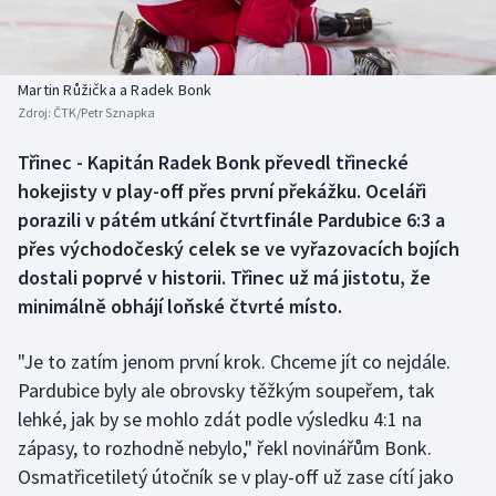
Baseball a softbal
Soutěže
Basketbal
Historické návraty
Martin Růžička a Radek Bonk
Zdroj:
ČTK/Petr Sznapka
Biatlon
Aplikace ČT sport
Třinec - Kapitán Radek Bonk převedl třinecké
Boby a skeleton
AZ kvíz
hokejisty v play-off přes první překážku. Oceláři
porazili v pátém utkání čtvrtfinále Pardubice 6:3 a
Box
přes východočeský celek se ve vyřazovacích bojích
dostali poprvé v historii. Třinec už má jistotu, že
Curling
minimálně obhájí loňské čtvrté místo.
Dostihy
"Je to zatím jenom první krok. Chceme jít co nejdále.
Florbal
Pardubice byly ale obrovsky těžkým soupeřem, tak
lehké, jak by se mohlo zdát podle výsledku 4:1 na
Futsal
zápasy, to rozhodně nebylo," řekl novinářům Bonk.
Osmatřicetiletý útočník se v play-off už zase cítí jako
Golf