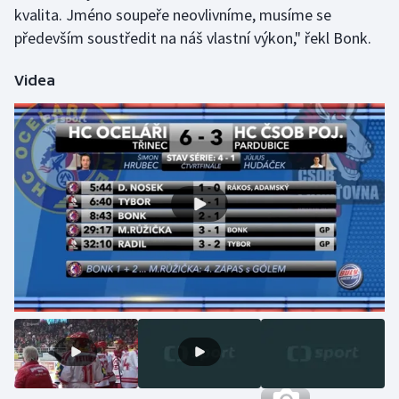
Stolní tenis
kvalita. Jméno soupeře neovlivníme, musíme se
především soustředit na náš vlastní výkon," řekl Bonk.
Triatlon
Videa
Veslování
Vodní slalom
Volejbal
Ostatní