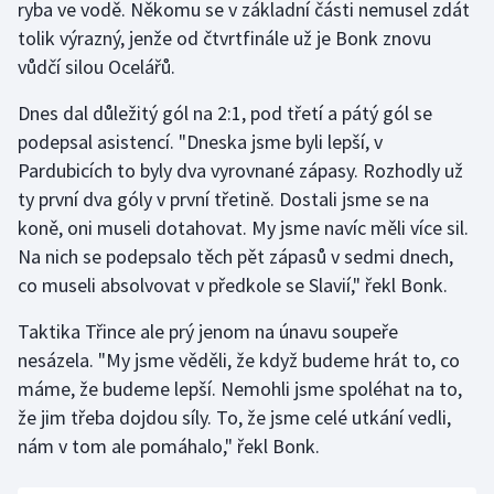
ryba ve vodě. Někomu se v základní části nemusel zdát
tolik výrazný, jenže od čtvrtfinále už je Bonk znovu
Gymnastika
vůdčí silou Ocelářů.
Házená
Dnes dal důležitý gól na 2:1, pod třetí a pátý gól se
podepsal asistencí. "Dneska jsme byli lepší, v
Jezdectví
Pardubicích to byly dva vyrovnané zápasy. Rozhodly už
ty první dva góly v první třetině. Dostali jsme se na
Judo
koně, oni museli dotahovat. My jsme navíc měli více sil.
Na nich se podepsalo těch pět zápasů v sedmi dnech,
Krasobruslení
co museli absolvovat v předkole se Slavií," řekl Bonk.
Lezení
Taktika Třince ale prý jenom na únavu soupeře
nesázela. "My jsme věděli, že když budeme hrát to, co
Lyže a snowboard
máme, že budeme lepší. Nemohli jsme spoléhat na to,
že jim třeba dojdou síly. To, že jsme celé utkání vedli,
Moderní pětiboj
nám v tom ale pomáhalo," řekl Bonk.
Motorsport