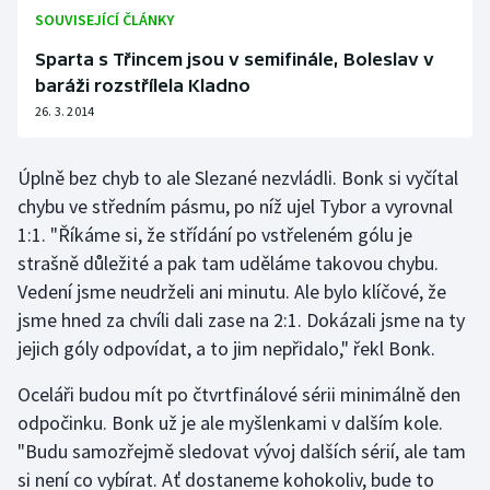
SOUVISEJÍCÍ ČLÁNKY
Olympijské hry
Sparta s Třincem jsou v semifinále, Boleslav v
Parasport
baráži rozstřílela Kladno
26. 3. 2014
Plavání
Úplně bez chyb to ale Slezané nezvládli. Bonk si vyčítal
Plážový volejbal
chybu ve středním pásmu, po níž ujel Tybor a vyrovnal
1:1. "Říkáme si, že střídání po vstřeleném gólu je
Ragby
strašně důležité a pak tam uděláme takovou chybu.
Vedení jsme neudrželi ani minutu. Ale bylo klíčové, že
Rychlobruslení
jsme hned za chvíli dali zase na 2:1. Dokázali jsme na ty
jejich góly odpovídat, a to jim nepřidalo," řekl Bonk.
Rychlostní kanoistika
Oceláři budou mít po čtvrtfinálové sérii minimálně den
Short track
odpočinku. Bonk už je ale myšlenkami v dalším kole.
"Budu samozřejmě sledovat vývoj dalších sérií, ale tam
Sportovní střelba
si není co vybírat. Ať dostaneme kohokoliv, bude to