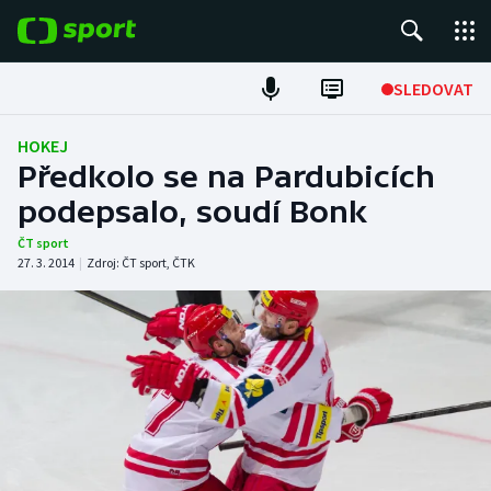
POPULÁRNÍ
SLEDOVAT
Fotbal
HOKEJ
Předkolo se na Pardubicích
Hokej
podepsalo, soudí Bonk
Tenis
ČT sport
27. 3. 2014
|
Zdroj:
ČT sport
,
ČTK
Atletika
Cyklistika
DALŠÍ SPORTY
Americký fotbal
NEPŘEHLÉDNĚTE