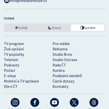
info@ceskatelevize.cz
Vzhled
Světlý
Tmavý
Systém
TV program
Pro média
Živé vysílání
Reklama
TV poplatky
Studio Brno
Teletext
Studio Ostrava
Podcasty
Rada ČT
Počasí
Kariéra
E-shop
Podávání námětů
Mobilní a TV aplikace
Časté dotazy
Vše o ČT
Kontakty