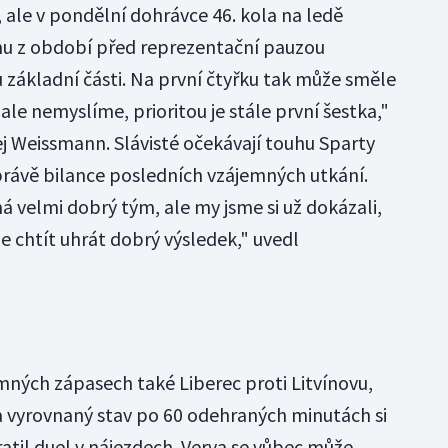
, ale v pondělní dohrávce 46. kola na ledě
ormu z období před reprezentační pauzou
 základní části. Na první čtyřku tak může směle
le nemyslíme, prioritou je stále první šestka,"
ej Weissmann. Slávisté očekávají touhu Sparty
rávě bilance posledních vzájemných utkání.
á velmi dobrý tým, ale my jsme si už dokázali,
e chtít uhrát dobrý výsledek," uvedl
ných zápasech také Liberec proti Litvínovu,
za vyrovnaný stav po 60 odehraných minutách si
ratil duel v nájezdech. Verva se vůbec může