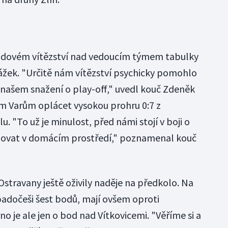
dovém vítězství nad vedoucím týmem tabulky
rážek. "Určitě nám vítězství psychicky pomohlo
v našem snažení o play-off," uvedl kouč Zdeněk
 Varům oplácet vysokou prohru 0:7 z
 "To už je minulost, před námi stojí v boji o
dovat v domácím prostředí," poznamenal kouč
Ostravany ještě oživily naděje na předkolo. Na
padočeši šest bodů, mají ovšem oproti
no je ale jen o bod nad Vítkovicemi. "Věříme si a