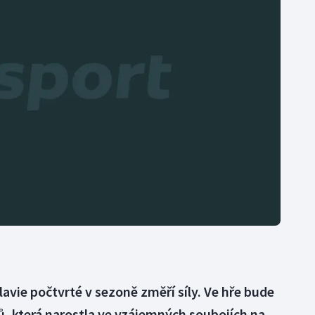
Moderní pětiboj
Triatlon
Motorsport
Veslování
Olympijské hry
Vodní slalom
Parasport
Volejbal
Plavání
Ostatní
Plážový volejbal
lavie počtvrté v sezoně změří síly. Ve hře bude
ů, která narostla ve vzájemných soubojích na