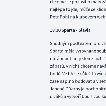
chceme se pokusit o malý zá
nejlépe to jde, může se klid
Petr Pohl na klubovém web
18:30 Sparta - Slavia
Shodným podtextem pro všec
Sparta měla vyrovnané soub
dotáhnout ani jeden z nich. 
zápasů, v nichž chceme navá
bodů. Ve hře je důležitá vých
zase naplno bodovat a v sezo
Jandač. "Derby je pochopite
diváků a vytvoří bouřlivou ku