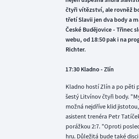
čtyři vítězství, ale rovněž b
třetí Slavii jen dva body a m
České Budějovice - Třinec s
webu, od 18:50 pak i na pro
Richter.
17:30 Kladno - Zlín
Kladno hostí Zlín a po pěti 
šestý Litvínov čtyři body. "
možná nejdříve klid jistoto
asistent trenéra Petr Tatíček
porážkou 2:7. "Oproti posl
hru. Důležitá bude také dis