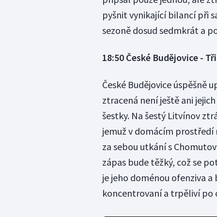
pyšnit vynikající bilancí př
sezoně dosud sedmkrát a p
18:50 České Budějovice - Tř
České Budějovice úspěšně up
ztracená není ještě ani jejic
šestky. Na šestý Litvínov ztrá
jemuž v domácím prostředí 
za sebou utkání s Chomutove
zápas bude těžký, což se potv
je jeho doménou ofenziva a 
koncentrovaní a trpěliví po 