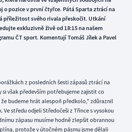
oj o pozice v první čtyřce. Pátá Sparta ztrácí na
á příležitost svého rivala přeskočit. Utkání
ledujte exkluzivně živě od 18:15 na našem
gramu ČT sport. Komentují Tomáš Jílek a Pavel
porážkách z posledních šesti zápasů ztrácí na
My si však především potřebujeme zajistit co
u, že budeme hrát alespoň předkolo," zdůraznil
. Ve středu odjeli Středočeši z Třince s vysokou
ednímu zápasu musíme hodně zlepšit obrannou
ciplína, protože v útočném pásmu jsme dělali