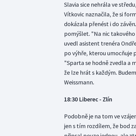
Slavia sice nehrála ve středu
Vítkovic naznačila, že si f
dokázala přenést i do závěru
pomýšlet. "Na nic takového a
uvedl asistent trenéra Ondř
po výhře, kterou umocňuje p
"Sparta se hodně zvedla a m
že lze hrát s každým. Budem
Weissmann.
18:30 Liberec - Zlín
Podobně je na tom ve vzájem
jen s tím rozdílem, že bod 
připsal pouze jednou, ale zt