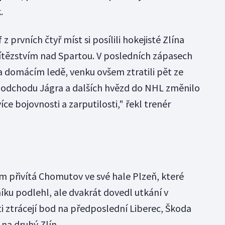
.
z prvních čtyř míst si posílili hokejisté Zlína
ězstvím nad Spartou. V posledních zápasech
na domácím ledě, venku ovšem ztratili pět ze
o odchodu Jágra a dalších hvězd do NHL změnilo
íce bojovnosti a zarputilosti," řekl trenér
ím přivítá Chomutov ve své hale Plzeň, které
íku podlehl, ale dvakrát dovedl utkání v
áti ztrácejí bod na předposlední Liberec, Škoda
 na druhý Zlín.