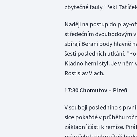
zbytečné fauly," řekl Tatíček
Naději na postup do play-off 
středečním dvoubodovým vít
sbírají Berani body hlavně 
šesti posledních utkání. "P
Kladno herní styl. Je v něm v
Rostislav Vlach.
17:30 Chomutov – Plzeň
V souboji posledního s prvn
sice pokaždé v průběhu ročn
základní části k remíze. Pir
má v čele k dobru čtyři body