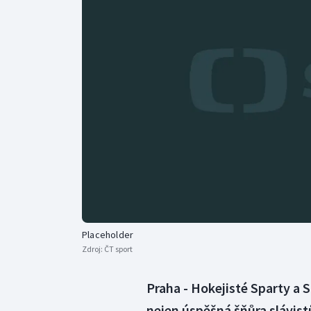
Curling
Dostihy
Florbal
Futsal
Golf
Gymnastika
Placeholder
Zdroj:
ČT sport
Praha - Hokejisté Sparty a S
nejen úspěšná šňůra slávist