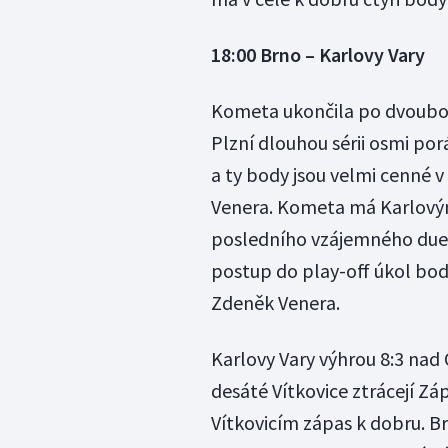
18:00 Brno – Karlovy Vary
Kometa ukončila po dvoubo
Plzní dlouhou sérii osmi po
a ty body jsou velmi cenné 
Venera. Kometa má Karlovým
posledního vzájemného duelu.
postup do play-off úkol bo
Zdeněk Venera.
Karlovy Vary výhrou 8:3 nad 
desáté Vítkovice ztrácejí Zá
Vítkovicím zápas k dobru. Br