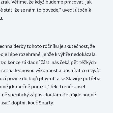
zrak. Věříme, že když budeme pracovat, jak
ně stát, že se nám to povede," uvedl útočník
u.
hna derby tohoto ročníku je skutečnost, že
oje lépe rozehrané, jenže k výhře nedokázala
"Do konce základní části nás čeká pět těžkých
zat na lednovou výkonnost a posbírat co nejvíc
ozí pozice do bojů play-off a se Slavií je potřeba
ně ji konečně porazit," řekl trenér Josef
lně specifický zápas, doufám, že přijde hodně
lisu," doplnil kouč Sparty.