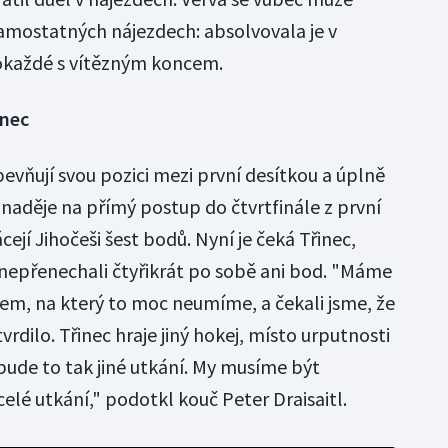
i samostatných nájezdech: absolvovala je v
okaždé s vítězným koncem.
inec
evňují svou pozici mezi první desítkou a úplně
h naděje na přímý postup do čtvrtfinále z první
cejí Jihočeši šest bodů. Nyní je čeká Třinec,
nepřenechali čtyřikrát po sobě ani bod. "Máme
m, na který to moc neumíme, a čekali jsme, že
rdilo. Třinec hraje jiný hokej, místo urputnosti
bude to tak jiné utkání. My musíme být
celé utkání," podotkl kouč Peter Draisaitl.