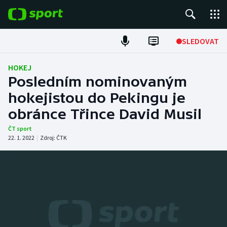
POPULÁRNÍ
SLEDOVAT
Fotbal
HOKEJ
Posledním nominovaným
Hokej
hokejistou do Pekingu je
obránce Třince David Musil
Tenis
ČT sport
Atletika
22. 1. 2022
|
Zdroj:
ČTK
Cyklistika
DALŠÍ SPORTY
Americký fotbal
NEPŘEHLÉDNĚTE