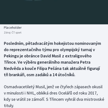
Baseball a softbal
Soutěže
Basketbal
Historické návraty
Biatlon
Aplikace ČT sport
Placeholder
Zdroj:
ČT sport
Boby a skeleton
AZ kvíz
Posledním, pětadvacátým hokejistou nominovaným
do reprezentačního týmu pro olympijský turnaj v
Box
Pekingu je obránce David Musil z extraligového
Curling
Třince. Ve výběru generálního manažera Petra
Nedvěda a kouče Filipa Pešána tak aktuálně figurují
Dostihy
tři brankáři, osm zadáků a 14 útočníků.
Florbal
Osmadvacetiletý Musil, jenž ve čtyřech zápasech okusil
v minulosti i NHL, obléká dres Ocelářů od roku 2017,
Futsal
kdy se vrátil ze zámoří. S Třincem vyhrál dva mistrovské
tituly.
Golf