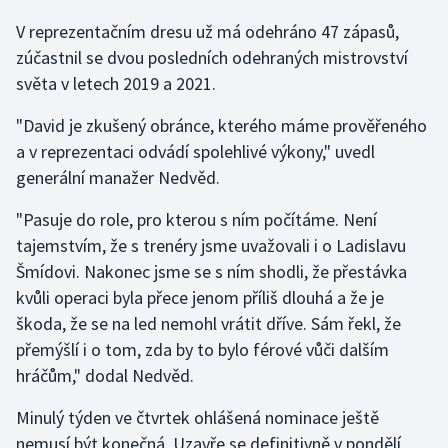
V reprezentačním dresu už má odehráno 47 zápasů,
Gymnastika
zúčastnil se dvou posledních odehraných mistrovství
světa v letech 2019 a 2021.
Házená
"David je zkušený obránce, kterého máme prověřeného
Jezdectví
a v reprezentaci odvádí spolehlivé výkony," uvedl
generální manažer Nedvěd.
Judo
"Pasuje do role, pro kterou s ním počítáme. Není
Krasobruslení
tajemstvím, že s trenéry jsme uvažovali i o Ladislavu
Šmídovi. Nakonec jsme se s ním shodli, že přestávka
Lezení
kvůli operaci byla přece jenom příliš dlouhá a že je
škoda, že se na led nemohl vrátit dříve. Sám řekl, že
Lyže a snowboard
přemýšlí i o tom, zda by to bylo férové vůči dalším
hráčům," dodal Nedvěd.
Moderní pětiboj
Minulý týden ve čtvrtek ohlášená nominace ještě
Motorsport
nemusí být konečná. Uzavře se definitivně v pondělí,