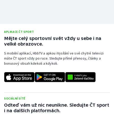
Stolní tenis
Triatlon
Veslování
APLIKACE ČT SPORT
Mějte celý sportovní svět vždy u sebe i na
Vodní slalom
velké obrazovce.
Volejbal
S mobilní aplikací, HbbTV a apkou iVysílání ve své chytré televizi
máte ČT sport vždy po ruce. Sledujte přímé přenosy, články a
bonusový obsah kdekoli a kdykoli.
Ostatní
SOCIÁLNÍ SÍTĚ
Odteď vám už nic neunikne. Sledujte ČT sport
i na dalších platformách.