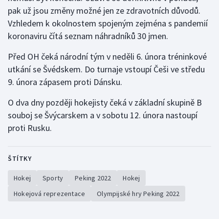
pak už jsou změny možné jen ze zdravotních důvodů.
Olympijské hry
Vzhledem k okolnostem spojeným zejména s pandemií
koronaviru čítá seznam náhradníků 30 jmen.
Parasport
Před OH čeká národní tým v neděli 6. února tréninkové
Plavání
utkání se Švédskem. Do turnaje vstoupí Češi ve středu
9. února zápasem proti Dánsku.
Plážový volejbal
O dva dny později hokejisty čeká v základní skupině B
Ragby
souboj se Švýcarskem a v sobotu 12. února nastoupí
proti Rusku.
Rychlobruslení
Rychlostní kanoistika
ŠTÍTKY
Hokej
Sporty
Peking 2022
Hokej
Short track
Hokejová reprezentace
Olympijské hry Peking 2022
Sportovní střelba