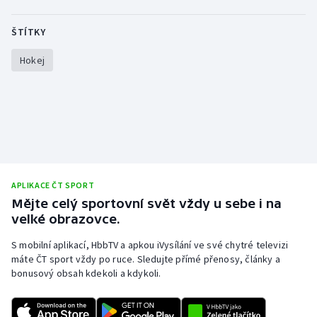
Olympijské hry
ŠTÍTKY
Parasport
Hokej
Plavání
Plážový volejbal
Ragby
APLIKACE ČT SPORT
Rychlobruslení
Mějte celý sportovní svět vždy u sebe i na
velké obrazovce.
Rychlostní kanoistika
S mobilní aplikací, HbbTV a apkou iVysílání ve své chytré televizi
Short track
máte ČT sport vždy po ruce. Sledujte přímé přenosy, články a
bonusový obsah kdekoli a kdykoli.
Sportovní střelba