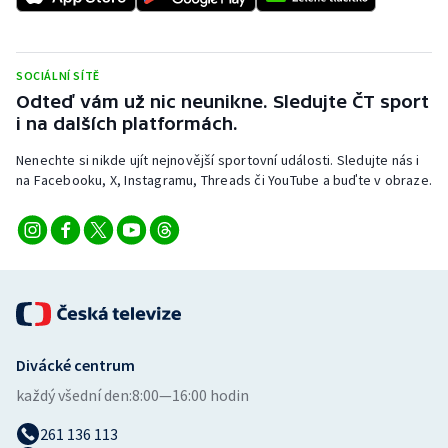
Stolní tenis
Triatlon
SOCIÁLNÍ SÍTĚ
Odteď vám už nic neunikne. Sledujte ČT sport
Veslování
i na dalších platformách.
Vodní slalom
Nenechte si nikde ujít nejnovější sportovní události. Sledujte nás i
na Facebooku, X, Instagramu, Threads či YouTube a buďte v obraze.
Volejbal
Ostatní
Divácké centrum
každý všední den:
8:00—16:00 hodin
261 136 113