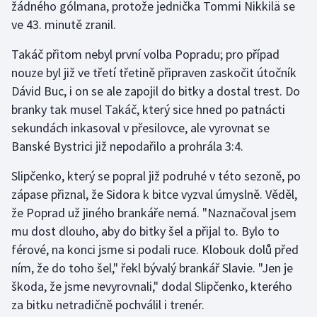
žádného gólmana, protože jednička Tommi Nikkilä se
ve 43. minutě zranil.
Gymnastika
Takáč přitom nebyl první volba Popradu; pro případ
Házená
nouze byl již ve třetí třetině připraven zaskočit útočník
Dávid Buc, i on se ale zapojil do bitky a dostal trest. Do
Jezdectví
branky tak musel Takáč, který sice hned po patnácti
sekundách inkasoval v přesilovce, ale vyrovnat se
Judo
Banské Bystrici již nepodařilo a prohrála 3:4.
Krasobruslení
Slipčenko, který se popral již podruhé v této sezoně, po
zápase přiznal, že Sidora k bitce vyzval úmyslně. Věděl,
Lezení
že Poprad už jiného brankáře nemá. "Naznačoval jsem
mu dost dlouho, aby do bitky šel a přijal to. Bylo to
Lyže a snowboard
férové, na konci jsme si podali ruce. Klobouk dolů před
ním, že do toho šel," řekl bývalý brankář Slavie. "Jen je
Moderní pětiboj
škoda, že jsme nevyrovnali," dodal Slipčenko, kterého
za bitku netradičně pochválil i trenér.
Motorsport