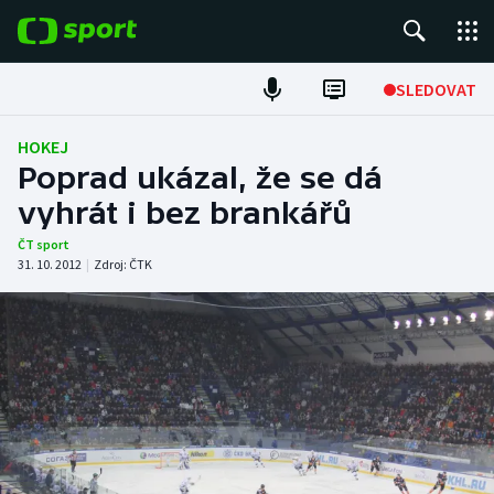
POPULÁRNÍ
SLEDOVAT
Fotbal
HOKEJ
Poprad ukázal, že se dá
Hokej
vyhrát i bez brankářů
Tenis
ČT sport
31. 10. 2012
|
Zdroj:
ČTK
Atletika
Cyklistika
DALŠÍ SPORTY
Americký fotbal
NEPŘEHLÉDNĚTE