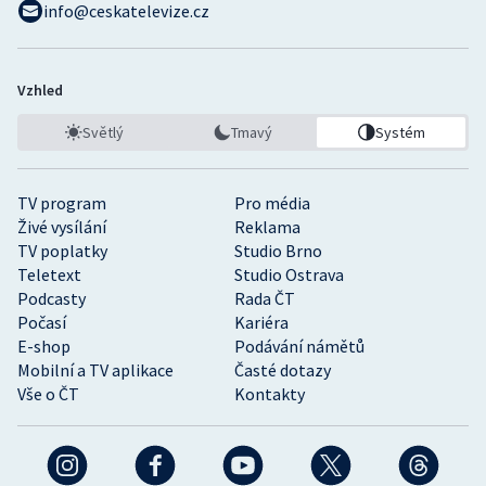
info@ceskatelevize.cz
Vzhled
Světlý
Tmavý
Systém
TV program
Pro média
Živé vysílání
Reklama
TV poplatky
Studio Brno
Teletext
Studio Ostrava
Podcasty
Rada ČT
Počasí
Kariéra
E-shop
Podávání námětů
Mobilní a TV aplikace
Časté dotazy
Vše o ČT
Kontakty