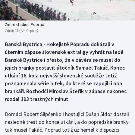
Baseball a softbal
Soutěže
Basketbal
Historické návraty
Zimní stadion Poprad
Zdroj:
ČT4/Vít Čepický
Biatlon
Aplikace ČT sport
Banská Bystrica - Hokejisté Popradu dokázali v
Boby a skeleton
AZ kvíz
úterním zápase slovenské extraligy vyhrát na ledě
Banské Bystrice i přesto, že v závěru se musel do
Box
jejich branky postavit útočník Samuel Takáč. Konec
utkání 16. kola nejvyšší slovenské soutěže totiž
Curling
poznamenala série bitek, do které se zapojili i oba
brankáři. Rozhodčí Miroslav Štefik v zápase nakonec
Dostihy
rozdal 193 trestných minut.
Florbal
Domácí Robert Slipčenko i hostující Dušan Sidor dostali
Futsal
následně trest do konce utkání, a do popradské branky
tak musel Takáč. Poprad totiž už neměl k dispozici
Golf